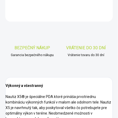
DETAILNÉ INFORMÁCIE
OPÝTAŤ SA
STRÁŽIŤ
Uložiť
BEZPEČNÝ NÁKUP
VRÁTENIE DO 30 DNÍ
Garancia bezpečného nákupu
Vrátenie tovaru do 30 dní
Výkonný a všestranný
Nautiz X5® je špeciálne PDA ktoré prináša prvotriednu
kombináciu výkonných funkcií v malom ale odolnom tele. Nautiz
X5 je navrhnutý tak, aby poskytoval všetko čo potrebujete pre
optimálny výkon v teréne. Neobmedzené možnosti v