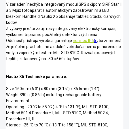
V zariadení nechýba integrovaný modul GPS s čipom SiRF Star III
a 3 Mpix fotoaparát s automatickým zaostrovaním a LED
bleskom.Handheld Nautix X5 obsahuje taktiež čítačku čiarových
kódov.
Z výbavy je ešte zaujímavý integrovaný elektronický kompas,
výškomer či priamo použiteľný detektor zrýchlenia
Odolnosť prístroja výrobca garantuje
normou IP6
5
, čo znamená
že je úplne prachotesné a odolné voči dočasnému ponoreniu do
vody a vojenským testom MIL-STD 810G. Rozsah pracovných
teplôt je stanovený na -30 až 60 stupňov.
Nautiz X5 Technické parametre:
Size 160mm (6.3") x 80 mm (3.15") x 35.5mm (1.4")
Weight 390 g (0.86 lb) including rechargeable battery
Environment
Operating: -20 °C to 55 °C (-4 °F to 131 °F), MIL-STD-810G,
Method 501.4 Procedure II, MIL-STD 810G, Method 502.4,
Procedure I, II, III
Storage: -25 °C to 70 °C (-13 °F to 158 °F), MIL-STD-810G,