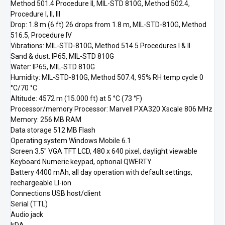
Method 501.4 Procedure II, MIL-STD 810G, Method 502.4,
Procedure I, II, III
Drop: 1.8 m (6 ft) 26 drops from 1.8 m, MIL-STD-810G, Method
516.5, Procedure IV
Vibrations: MIL-STD-810G, Method 514.5 Procedures I & II
Sand & dust: IP65, MIL-STD 810G
Water: IP65, MIL-STD 810G
Humidity: MIL-STD-810G, Method 507.4, 95% RH temp cycle 0
°C/70 °C
Altitude: 4572 m (15.000 ft) at 5 °C (73 °F)
Processor/memory Processor: Marvell PXA320 Xscale 806 MHz
Memory: 256 MB RAM
Data storage 512 MB Flash
Operating system Windows Mobile 6.1
Screen 3.5" VGA TFT LCD, 480 x 640 pixel, daylight viewable
Keyboard Numeric keypad, optional QWERTY
Battery 4400 mAh, all day operation with default settings,
rechargeable LI-ion
Connections USB host/client
Serial (TTL)
Audio jack