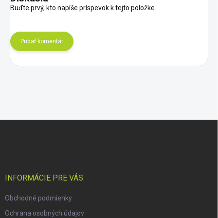
Buďte prvý, kto napíše príspevok k tejto položke.
Pridať komentár
Z
á
p
ä
t
i
INFORMÁCIE PRE VÁS
e
Obchodné podmienky
Ochrana osobných údajov