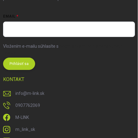
EMAIL
Vložením e-mailu súhlasíte s
podmienkami ochrany osobných
údajov
Prihlásiť sa
KONTAKT
info
@
m-link.sk
0907762069
M-LINK
m_link_sk