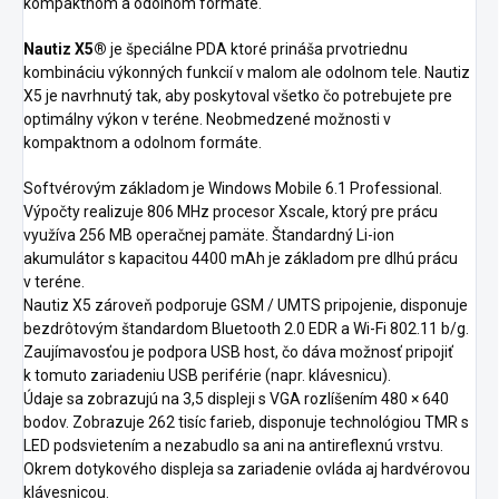
kompaktnom a odolnom formáte.
Nautiz X5®
je špeciálne PDA ktoré prináša prvotriednu
kombináciu výkonných funkcií v malom ale odolnom tele. Nautiz
X5 je navrhnutý tak, aby poskytoval všetko čo potrebujete pre
optimálny výkon v teréne. Neobmedzené možnosti v
kompaktnom a odolnom formáte.
Softvérovým základom je Windows Mobile 6.1 Professional.
Výpočty realizuje 806 MHz procesor Xscale, ktorý pre prácu
využíva 256 MB operačnej pamäte. Štandardný Li-ion
akumulátor s kapacitou 4400 mAh je základom pre dlhú prácu
v teréne.
Nautiz X5 zároveň podporuje GSM / UMTS pripojenie, disponuje
bezdrôtovým štandardom Bluetooth 2.0 EDR a Wi-Fi 802.11 b/g.
Zaujímavosťou je podpora USB host, čo dáva možnosť pripojiť
k tomuto zariadeniu USB periférie (napr. klávesnicu).
Údaje sa zobrazujú na 3,5 displeji s VGA rozlíšením 480 × 640
bodov. Zobrazuje 262 tisíc farieb, disponuje technológiou TMR s
LED podsvietením a nezabudlo sa ani na antireflexnú vrstvu.
Okrem dotykového displeja sa zariadenie ovláda aj hardvérovou
klávesnicou.