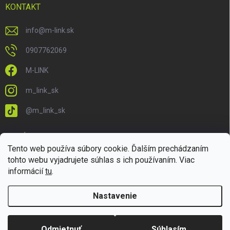
KONTAKT
info
@
m-link.sk
0907762069
M-LINK
m_link_sk
@m_link_sk
PRIJÍMAME ONLINE PLATBY
Tento web používa súbory cookie. Ďalším prechádzaním
tohto webu vyjadrujete súhlas s ich používaním. Viac
informácií
tu
.
Nastavenie
Copyright 2026
M-LINK.sk
. Všetky práva vyhradené.
Upraviť nastavenie
cookies
Odmietnuť
Súhlasím