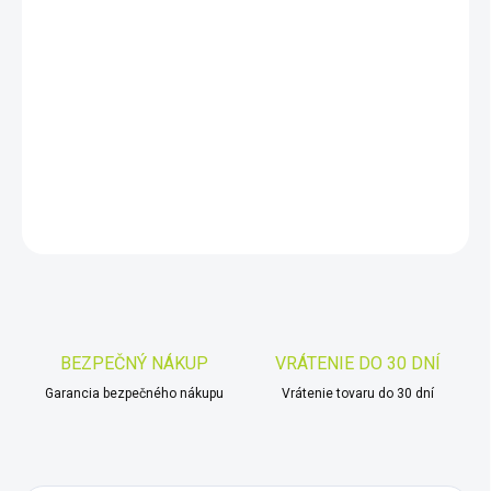
11.8.2026
−
+
Pridať do košíka
IR přísvit
DETAILNÉ INFORMÁCIE
OPÝTAŤ SA
STRÁŽIŤ
Uložiť
BEZPEČNÝ NÁKUP
VRÁTENIE DO 30 DNÍ
Garancia bezpečného nákupu
Vrátenie tovaru do 30 dní