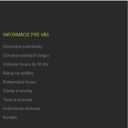
Z
á
p
ä
t
i
INFORMÁCIE PRE VÁS
e
Obchodné podmienky
Ochrana osobných údajov
Vrátenie tovaru do 30 dní
Nákup na splátky
Reklamácia tovaru
Články a novinky
Testy a recenzie
Hodnotenie obchodu
Kontakt