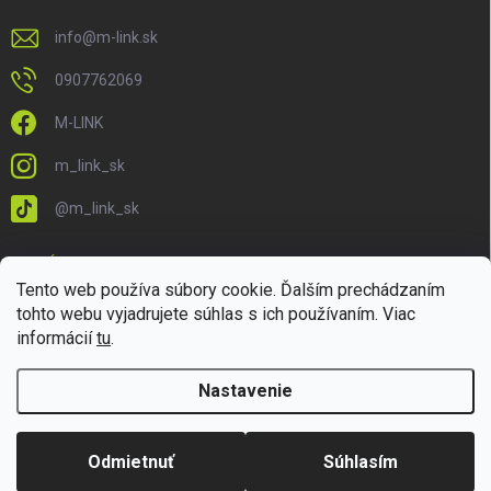
info
@
m-link.sk
0907762069
M-LINK
m_link_sk
@m_link_sk
PRIJÍMAME ONLINE PLATBY
Tento web používa súbory cookie. Ďalším prechádzaním
tohto webu vyjadrujete súhlas s ich používaním. Viac
informácií
tu
.
Nastavenie
Copyright 2026
M-LINK.sk
. Všetky práva vyhradené.
Upraviť nastavenie
cookies
Odmietnuť
Súhlasím
Vytvoril Shoptet