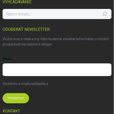
VYHĽADÁVANIE
Hľadať
ODOBERAŤ NEWSLETTER
Vložte svoj e-mail a my Vám budeme zasielať informácie o nových
produktoch na našom e-shope.
EMAIL
Vložením e-mailu súhlasíte s
podmienkami ochrany osobných
údajov
Prihlásiť sa
KONTAKT