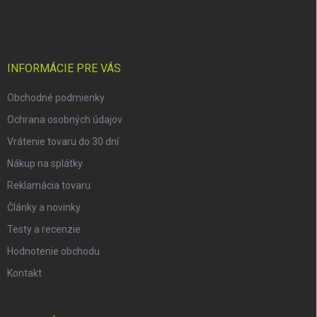
á
p
ä
t
i
INFORMÁCIE PRE VÁS
e
Obchodné podmienky
Ochrana osobných údajov
Vrátenie tovaru do 30 dní
Nákup na splátky
Reklamácia tovaru
Články a novinky
Testy a recenzie
Hodnotenie obchodu
Kontakt