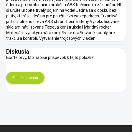
úderu a pri kombinácii s hrubšou ABS bočnicou a základňou HIT
si určite urobíte trvalý dojem na vode! Jedná sa o dosku bez
plutv, ktorá je ideálna pre použitie vo wakeparkoch. Trvanlivé
jadro z plného dreva ABS chráni bočné steny Vysoko lisované
sklolaminát lisované Flexová konštrukcia Hybridný rocker
Materiál s vysokým nárazom Plytké drážkované kanály pre
trakciu a kontrolu Vytváranie trojosových vlákien
Diskusia
Buďte prvý, kto napíše príspevok k tejto položke.
Pridať komentár
Z