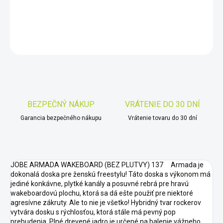
DETAILNÉ INFORMÁCIE
OPÝTAŤ SA
STRÁŽIŤ
Uložiť
BEZPEČNÝ NÁKUP
VRÁTENIE DO 30 DNÍ
Garancia bezpečného nákupu
Vrátenie tovaru do 30 dní
JOBE ARMADA WAKEBOARD (BEZ PLUTVY) 137 Armada je
dokonalá doska pre ženskú freestylu! Táto doska s výkonom má
jediné konkávne, plytké kanály a posuvné rebrá pre hravú
wakeboardovú plochu, ktorá sa dá ešte použiť pre niektoré
agresívne zákruty. Ale to nie je všetko! Hybridný tvar rockerov
vytvára dosku s rýchlosťou, ktorá stále má pevný pop
prebudenia. Plné drevené jadro je určené na balenie vážneho