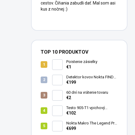
cestov. Číňania zabudli dať. Mal som asi
kus z nočnej :)
TOP 10 PRODUKTOV
Poistenie zásielky
€1
Detektor kovov Nokta FINDX
Pro
€199
60 dní na vrátenie tovaru
€2
Testo 905-T1 vpichový
teplomer
€102
Nokta Makro The Legend Pro
Pack - model 2024
€699