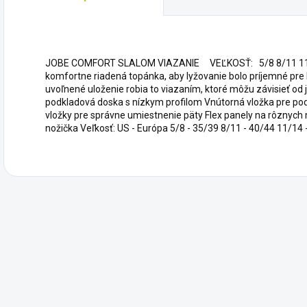
JOBE COMFORT SLALOM VIAZANIE VEĽKOSŤ: 5/8 8/11 11/1
komfortne riadená topánka, aby lyžovanie bolo príjemné pre
uvoľnené uloženie robia to viazaním, ktoré môžu závisieť od 
podkladová doska s nízkym profilom Vnútorná vložka pre pod
vložky pre správne umiestnenie päty Flex panely na rôznyc
nožička Veľkosť: US - Európa 5/8 - 35/39 8/11 - 40/44 11/14 -