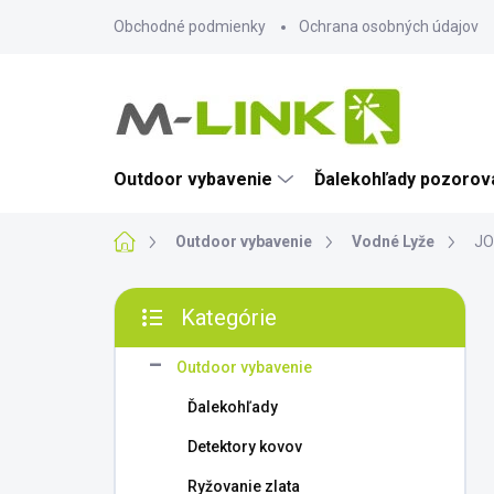
Prejsť
Obchodné podmienky
Ochrana osobných údajov
na
obsah
Outdoor vybavenie
Ďalekohľady pozorova
Domov
Outdoor vybavenie
Vodné Lyže
JO
B
Kategórie
o
Preskočiť
č
kategórie
n
Outdoor vybavenie
ý
Ďalekohľady
p
a
Detektory kovov
n
Ryžovanie zlata
e