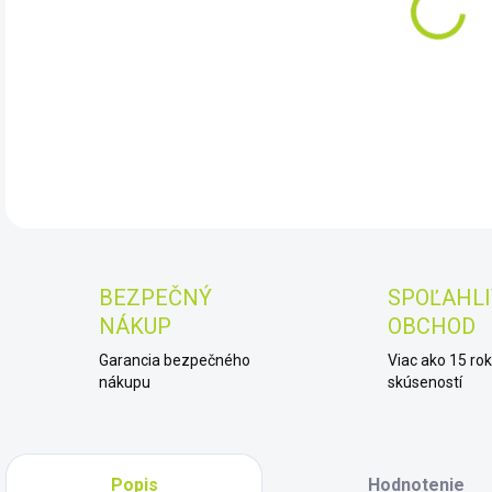
11.
DET
BEZPEČNÝ
SPOĽAHLI
NÁKUP
OBCHOD
Garancia bezpečného
Viac ako 15 ro
nákupu
skúseností
Popis
Hodnotenie