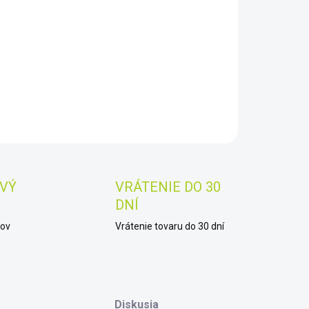
8.2026
−
+
Pridať do košíka
AILNÉ INFORMÁCIE
OPÝTAŤ SA
STRÁŽIŤ
Uložiť
VÝ
VRÁTENIE DO 30
DNÍ
kov
Vrátenie tovaru do 30 dní
Diskusia