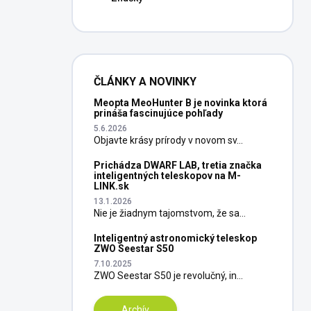
ČLÁNKY A NOVINKY
Meopta MeoHunter B je novinka ktorá
prináša fascinujúce pohľady
5.6.2026
Objavte krásy prírody v novom sv...
Prichádza DWARF LAB, tretia značka
inteligentných teleskopov na M-
LINK.sk
13.1.2026
Nie je žiadnym tajomstvom, že sa...
Inteligentný astronomický teleskop
ZWO Seestar S50
7.10.2025
ZWO Seestar S50 je revolučný, in...
Archív