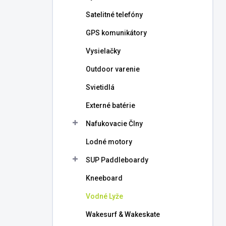
l
Satelitné telefóny
GPS komunikátory
Vysielačky
Outdoor varenie
Svietidlá
Externé batérie
Nafukovacie Člny
Lodné motory
SUP Paddleboardy
Kneeboard
Vodné Lyže
Wakesurf & Wakeskate