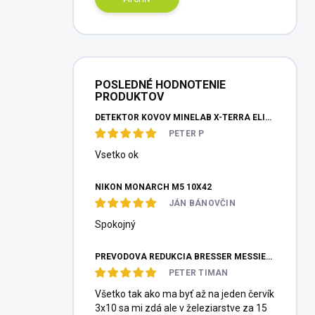
POSLEDNÉ HODNOTENIE
PRODUKTOV
DETEKTOR KOVOV MINELAB X-TERRA ELITE PINPOITER SET
PETER P
Vsetko ok
NIKON MONARCH M5 10X42
JÁN BÁNOVČIN
Spokojný
PREVODOVÁ REDUKCIA BRESSER MESSIER HEXAFOC 1:10
PETER TIMAN
Všetko tak ako ma byť až na jeden červík
3x10 sa mi zdá ale v železiarstve za 15