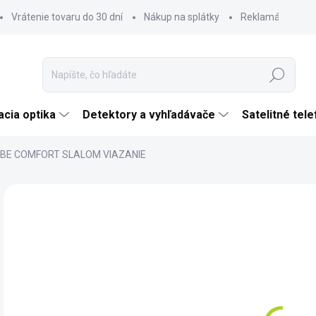
Vrátenie tovaru do 30 dní
Nákup na splátky
Reklamácia tova
Hľadať
cia optika
Detektory a vyhľadávače
Satelitné tel
BE COMFORT SLALOM VIAZANIE
Neohodnotené
Podrobnosti hodnotenia
ZNAČKA:
JOBE
€
€15
Jedn
SK
cena
MÔŽ
DO: