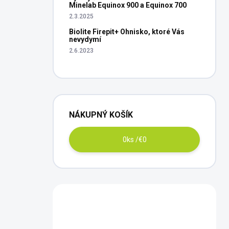
Minelab Equinox 900 a Equinox 700
2.3.2025
Biolite Firepit+ Ohnisko, ktoré Vás
nevydymí
2.6.2023
NÁKUPNÝ KOŠÍK
0
ks /
€0