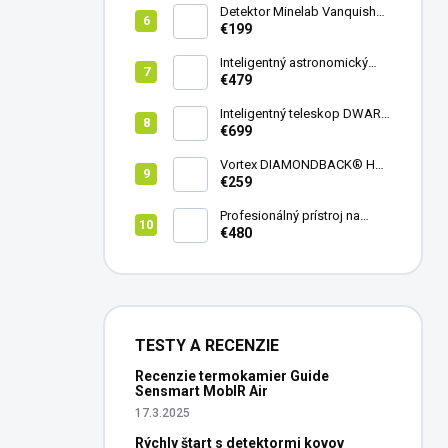
Detektor Minelab Vanquish
340
€199
Inteligentný astronomický
teleskop DwarfLab Dwarf
€479
mini
Inteligentný teleskop DWARF
III + originálny statív DWARF 3
€699
Vortex DIAMONDBACK® HD
8X42
€259
Profesionálný prístroj na
vedenie vŕtania Laserliner
€480
CenterScanner Compact
TESTY A RECENZIE
Recenzie termokamier Guide
Sensmart MobIR Air
17.3.2025
Rýchly štart s detektormi kovov