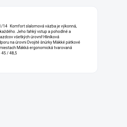
4 Komfort slalomová väzba je výkonná,
 každého. Jeho ľahký vstup a pohodlné a
jazdcov všetkých úrovní! Hliníková
poru na úrovni Dvojité šnúrky Mäkké pätkové
h miestach Mäkká ergonomická tvarovaná
 45 / 48,5