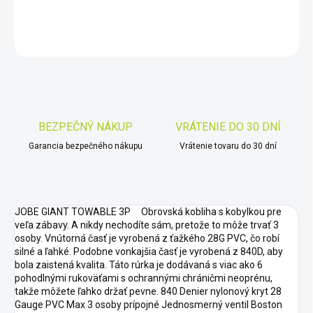
DETAILNÉ INFORMÁCIE
OPÝTAŤ SA
STRÁŽIŤ
Uložiť
BEZPEČNÝ NÁKUP
VRÁTENIE DO 30 DNÍ
Garancia bezpečného nákupu
Vrátenie tovaru do 30 dní
JOBE GIANT TOWABLE 3P Obrovská kobliha s kobylkou pre
veľa zábavy. A nikdy nechodíte sám, pretože to môže trvať 3
osoby. Vnútorná časť je vyrobená z ťažkého 28G PVC, čo robí
silné a ľahké. Podobne vonkajšia časť je vyrobená z 840D, aby
bola zaistená kvalita. Táto rúrka je dodávaná s viac ako 6
pohodlnými rukoväťami s ochrannými chráničmi neoprénu,
takže môžete ľahko držať pevne. 840 Denier nylonový kryt 28
Gauge PVC Max 3 osoby prípojné Jednosmerný ventil Boston