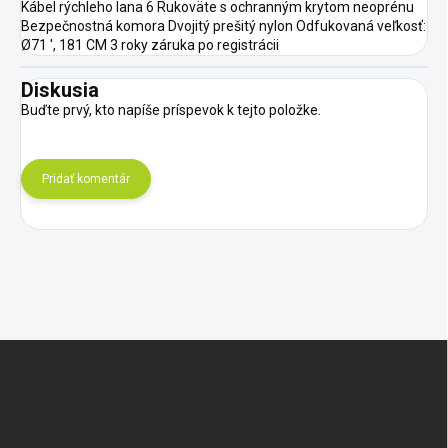
Kábel rýchleho lana 6 Rukoväte s ochranným krytom neoprénu
Bezpečnostná komora Dvojitý prešitý nylon Odfukovaná veľkosť:
Ø71 ', 181 CM 3 roky záruka po registrácii
Diskusia
Buďte prvý, kto napíše príspevok k tejto položke.
Pridať komentár
Z
á
p
ä
t