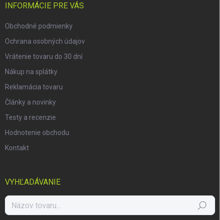
i
INFORMÁCIE PRE VÁS
e
Obchodné podmienky
Ochrana osobných údajov
Vrátenie tovaru do 30 dní
Nákup na splátky
Reklamácia tovaru
Články a novinky
Testy a recenzie
Hodnotenie obchodu
Kontakt
VYHĽADÁVANIE
Hľadať