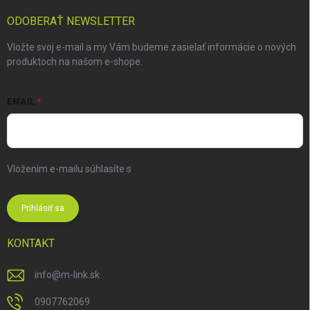
ODOBERAŤ NEWSLETTER
Vložte svoj e-mail a my Vám budeme zasielať informácie o nových
produktoch na našom e-shope.
EMAIL
Vložením e-mailu súhlasíte s
podmienkami ochrany osobných
údajov
Prihlásiť sa
KONTAKT
info
@
m-link.sk
0907762069