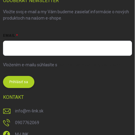
ODOBERAŤ NEWSLETTER
Vložte svoj e-mail a my Vám budeme zasielať informácie o nových
produktoch na našom e-shope.
EMAIL
Vložením e-mailu súhlasíte s
podmienkami ochrany osobných
údajov
Prihlásiť sa
KONTAKT
info
@
m-link.sk
0907762069
M-LINK