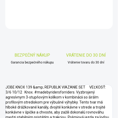
DETAILNÉ INFORMÁCIE
OPÝTAŤ SA
STRÁŽIŤ
Uložiť
BEZPEČNÝ NÁKUP
VRÁTENIE DO 30 DNÍ
Garancia bezpečného nákupu
Vrátenie tovaru do 30 dní
JOBE KNOX 139 &amp; REPUBLIK VIAZANIE SET VEĽKOSŤ:
3/6 10/12 Knox. #madebyridersforriders. Vyzbrojený
agresívnym 3-stupňovým kolíkom v kombinácii so širším
profilovým strediskom pre výbušné výhybky. Tento tvar má
hlboké drážkované kanály, dvojité konkávne v strede a trojité
konkávne v špičke a chvoste, aby zažili dokonalú rovnováhu
medzi stabilným pristátím a trakciou. Prémiová jazda za loďou