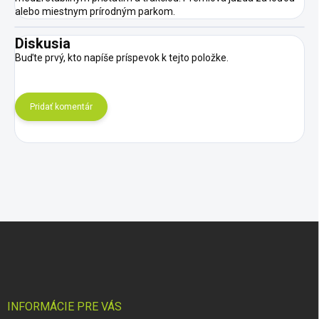
alebo miestnym prírodným parkom.
Diskusia
Buďte prvý, kto napíše príspevok k tejto položke.
Pridať komentár
Z
á
p
ä
t
i
INFORMÁCIE PRE VÁS