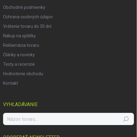
e
Obchodné podmienky
Ochrana osobných údajov
Vrátenie tovaru do 30 dní
Nákup na splátky
Reklamácia tovaru
Články a novinky
Testy a recenzie
Hodnotenie obchodu
Kontakt
VYHĽADÁVANIE
Hľadať