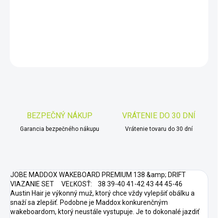
−
+
Pridať do košíka
DETAILNÉ INFORMÁCIE
OPÝTAŤ SA
STRÁŽIŤ
Uložiť
BEZPEČNÝ NÁKUP
VRÁTENIE DO 30 DNÍ
Garancia bezpečného nákupu
Vrátenie tovaru do 30 dní
JOBE MADDOX WAKEBOARD PREMIUM 138 &amp; DRIFT
VIAZANIE SET VEĽKOSŤ: 38 39-40 41-42 43 44 45-46
Austin Hair je výkonný muž, ktorý chce vždy vylepšiť obálku a
snaží sa zlepšiť. Podobne je Maddox konkurenčným
wakeboardom, ktorý neustále vystupuje. Je to dokonalé jazdiť