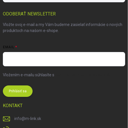
ODOBERAŤ NEWSLETTER
Vložte svoj e-mail a my Vám budeme zasielať informácie o nových
produktoch na našom e-shope.
EMAIL
Vložením e-mailu súhlasíte s
podmienkami ochrany osobných
údajov
Prihlásiť sa
KONTAKT
info
@
m-link.sk