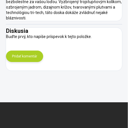
bezbolestne za vašou loďou. Vyzbrojený trojstupňovým kolíkom,
ozbrojeným jadrom, dizajnom krížov, tvarovanými plutvami a
technológiou tri-tech, táto doska dokáže zvládnuť nejaké
bláznivosti.
Diskusia
Buďte prvý, kto napíše príspevok k tejto položke.
Pridať komentár
Z
á
p
ä