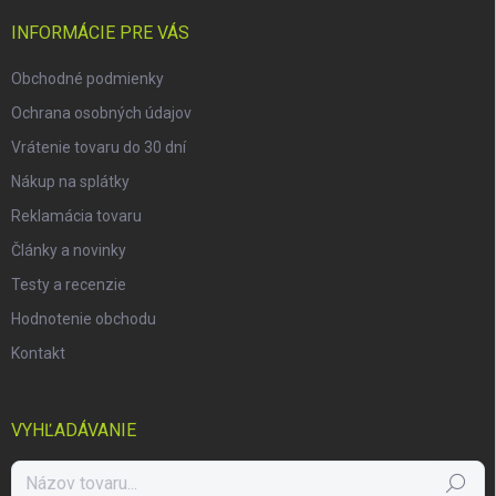
t
i
INFORMÁCIE PRE VÁS
e
Obchodné podmienky
Ochrana osobných údajov
Vrátenie tovaru do 30 dní
Nákup na splátky
Reklamácia tovaru
Články a novinky
Testy a recenzie
Hodnotenie obchodu
Kontakt
VYHĽADÁVANIE
Hľadať