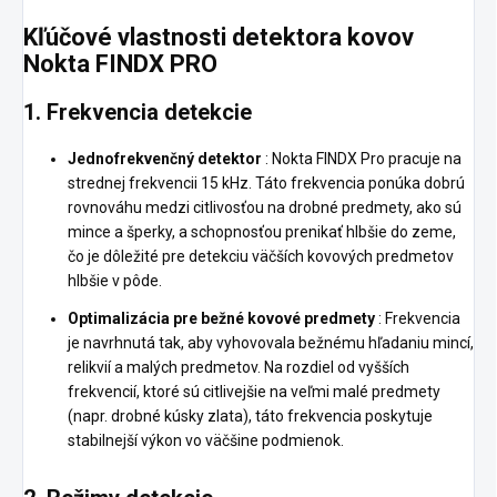
Kľúčové vlastnosti detektora kovov
Nokta FINDX PRO
1.
Frekvencia detekcie
Jednofrekvenčný detektor
: Nokta FINDX Pro pracuje na
strednej frekvencii 15 kHz. Táto frekvencia ponúka dobrú
rovnováhu medzi citlivosťou na drobné predmety, ako sú
mince a šperky, a schopnosťou prenikať hlbšie do zeme,
čo je dôležité pre detekciu väčších kovových predmetov
hlbšie v pôde.
Optimalizácia pre bežné kovové predmety
: Frekvencia
je navrhnutá tak, aby vyhovovala bežnému hľadaniu mincí,
relikvií a malých predmetov. Na rozdiel od vyšších
frekvencií, ktoré sú citlivejšie na veľmi malé predmety
(napr. drobné kúsky zlata), táto frekvencia poskytuje
stabilnejší výkon vo väčšine podmienok.