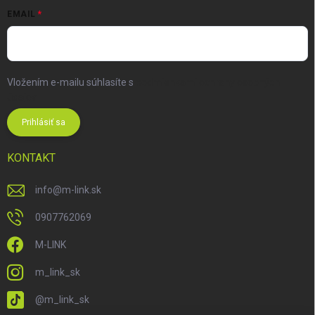
EMAIL
Vložením e-mailu súhlasíte s
podmienkami ochrany osobných
údajov
Prihlásiť sa
KONTAKT
info
@
m-link.sk
0907762069
M-LINK
m_link_sk
@m_link_sk