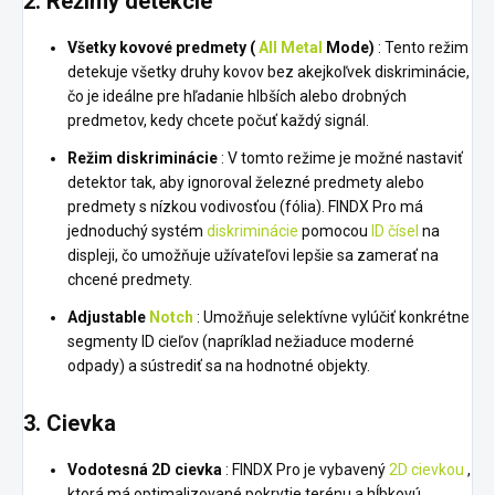
2.
Režimy detekcie
Všetky kovové predmety (
All Metal
Mode)
: Tento režim
detekuje všetky druhy kovov bez akejkoľvek diskriminácie,
čo je ideálne pre hľadanie hlbších alebo drobných
predmetov, kedy chcete počuť každý signál.
Režim diskriminácie
: V tomto režime je možné nastaviť
detektor tak, aby ignoroval železné predmety alebo
predmety s nízkou vodivosťou (fólia). FINDX Pro má
jednoduchý systém
diskriminácie
pomocou
ID čísel
na
displeji, čo umožňuje užívateľovi lepšie sa zamerať na
chcené predmety.
Adjustable
Notch
: Umožňuje selektívne vylúčiť konkrétne
segmenty ID cieľov (napríklad nežiaduce moderné
odpady) a sústrediť sa na hodnotné objekty.
3.
Cievka
Vodotesná 2D cievka
: FINDX Pro je vybavený
2D cievkou
,
ktorá má optimalizované pokrytie terénu a hĺbkovú