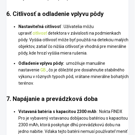
6.
Citlivosť a odladenie vplyvu pôdy
Nastaviteľná citlivosť
: Užívatelia môžu
upraviť
citlivosť
detektora v závislosti na podmienkach
pôdy. Vyššia citlivosť môže byť použitá na detekciu malých
objektov, zatiaľ čo nižšia citlivosť je vhodná pre minerálne
pôdy, kde hrozí vyššia miera rušenia.
Odladenie vplyvu pôdy:
umožňuje manuálne
nastavenie
GB
, čo je dôležité pre dosiahnutie stabilného
výkonu v rôznych typoch pôd, vrátane minerálne bohatých
terénov.
7.
Napájanie a prevádzková doba
Vstavaná batéria s kapacitou 2300 mAh
: Nokta FINDX
Pro je vybavený vstavanou dobíjacou batériou s kapacitou
2300 mAh, ktorá poskytuje dlhú prevádzkovú dobu na
jedno nabitie. Vďaka tejto batérii nemusí používateľ meniť