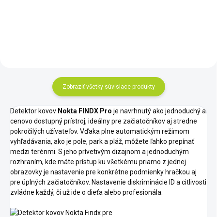
AccuPOINT bol navrhnutý tak,
aby Vám čo najviac spríjemnil
hľadanie. Ovládanie pinpointeru
je riešené intuitívnym menu na...
Zobraziť všetky súvisiace produkty
Detektor kovov
Nokta FINDX Pro
je navrhnutý ako jednoduchý a
cenovo dostupný prístroj, ideálny pre začiatočníkov aj stredne
pokročilých užívateľov. Vďaka plne automatickým režimom
vyhľadávania, ako je pole, park a pláž, môžete ľahko prepínať
medzi terénmi. S jeho prívetivým dizajnom a jednoduchým
rozhraním, kde máte prístup ku všetkému priamo z jednej
obrazovky je nastavenie pre konkrétne podmienky hračkou aj
pre úplných začiatočníkov. Nastavenie diskriminácie ID a citlivosti
zvládne každý, či už ide o dieťa alebo profesionála.