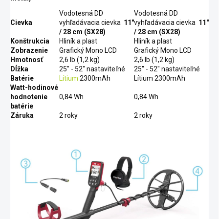
Vodotesná DD
Vodotesná DD
Cievka
vyhľadávacia cievka
11"
vyhľadávacia cievka
11"
/ 28 cm (SX28)
/ 28 cm (SX28)
Konštrukcia
Hliník a plast
Hliník a plast
Zobrazenie
Grafický Mono LCD
Grafický Mono LCD
Hmotnosť
2,6 lb (1,2 kg)
2,6 lb (1,2 kg)
Dĺžka
25" - 52" nastaviteľné
25" - 52" nastaviteľné
Batérie
Lítium
2300mAh
Lítium 2300mAh
Watt-hodinové
hodnotenie
0,84 Wh
0,84 Wh
batérie
Záruka
2 roky
2 roky