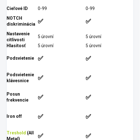
Cieľové ID
0-99
0-99
NOTCH
✅
✅
diskriminácia
Nastavenie
5 úrovní
5 úrovní
citlivosti
Hlasitosť
5 úrovní
5 úrovní
✅
✅
Podsvietenie
Podsvietenie
✅
✅
klávesnice
Posun
✅
✅
frekvencie
✅
✅
Iron off
Treshold
(All
✅
✅
Metal)