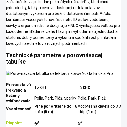
začiatočníkov aj stredne pokročilých užívateľov, ktorí chcú
jednoduchý, ľahký a cenovo dostupný detektor kovov s
dostatočným výkonom pre bežné detekčné činnosti. Vďaka
kombinácii viacerých tónov, číselného ID cieľov, vodotesnej
cievky a ergonomického dizajnu je FINDX vynikajúcou voľbou pre
každodenné hľadanie. Jeho hlavnými výhodami sú jednoduchá
obsluha, dobrý pomer ceny a výkonu a spoľahlivosť pri hľadaní
kovových predmetov v rôznych podmienkach.
Technické parametre v porovnávacej
tabuľke
Prevádzková
15 kHz
15 kHz
frekvencia
Režimy
Polia, Park, Pláž, Šperky
Polia, Park, Pláž
vyhľadávania
Plne ponoriteľné do 16
Vodotesná cievka do 3,3
Vodotesnosť
stôp (5 m)
stôp (1 m)
✅
✅
Pinpoint