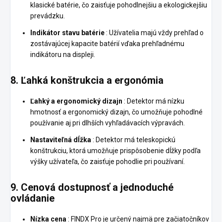
klasické batérie, čo zaisťuje pohodlnejšiu a ekologickejšiu
prevádzku.
Indikátor stavu batérie
: Užívatelia majú vždy prehľad o
zostávajúcej kapacite batérií vďaka prehľadnému
indikátoru na displeji.
8.
Ľahká konštrukcia a ergonómia
Ľahký a ergonomický dizajn
: Detektor má nízku
hmotnosť a ergonomický dizajn, čo umožňuje pohodlné
používanie aj pri dlhších vyhľadávacích výpravách.
Nastaviteľná dĺžka
: Detektor má teleskopickú
konštrukciu, ktorá umožňuje prispôsobenie dĺžky podľa
výšky užívateľa, čo zaisťuje pohodlie pri používaní.
9.
Cenová dostupnosť a jednoduché
ovládanie
Nízka cena
: FINDX Pro je určený najmä pre začiatočníkov