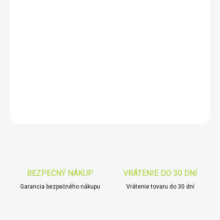
10.8.2026
−
+
Pridať do košíka
Plne vodotesná verzia detektora kovov Nokta Findx Pro -
možnosť ponorenia až do 5 metrov
DETAILNÉ INFORMÁCIE
OPÝTAŤ SA
STRÁŽIŤ
Uložiť
BEZPEČNÝ NÁKUP
VRÁTENIE DO 30 DNÍ
Garancia bezpečného nákupu
Vrátenie tovaru do 30 dní