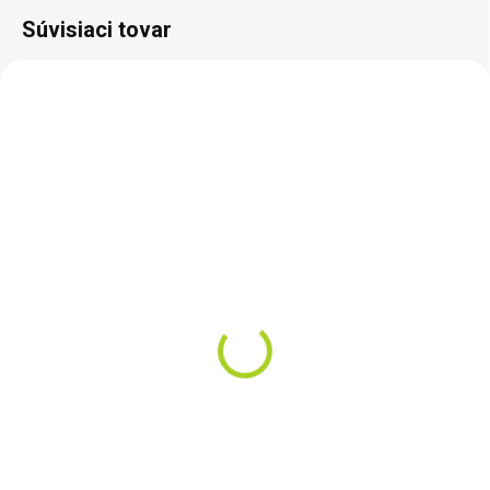
Súvisiaci tovar
ZADARM
SKLADOM
SKLADOM
Dohľadávací detektor
Dohľadávací detektor
kovov Nokta Pointer
kovov Nokta
NEW
AccuPOINT
€99
€169
Do košíka
Do košíka
Nokta Pointer NEW , vysoko
AccuPOINT – nová rýchlejšia a
odolný, vodotesný a citlivý!
múdrejšia dohľadávačka