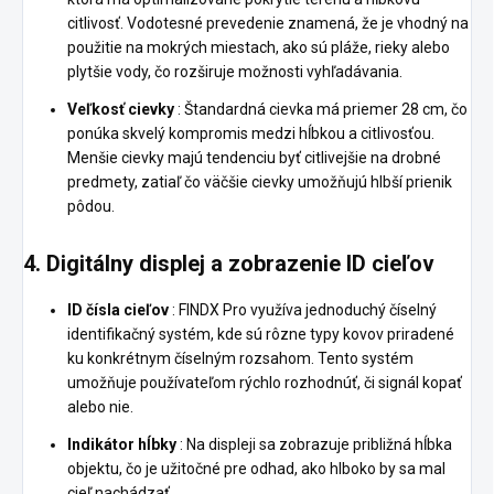
citlivosť. Vodotesné prevedenie znamená, že je vhodný na
použitie na mokrých miestach, ako sú pláže, rieky alebo
plytšie vody, čo rozširuje možnosti vyhľadávania.
Veľkosť cievky
: Štandardná cievka má priemer 28 cm, čo
ponúka skvelý kompromis medzi hĺbkou a citlivosťou.
Menšie cievky majú tendenciu byť citlivejšie na drobné
predmety, zatiaľ čo väčšie cievky umožňujú hlbší prienik
pôdou.
4.
Digitálny displej a zobrazenie ID cieľov
ID čísla cieľov
: FINDX Pro využíva jednoduchý číselný
identifikačný systém, kde sú rôzne typy kovov priradené
ku konkrétnym číselným rozsahom. Tento systém
umožňuje používateľom rýchlo rozhodnúť, či signál kopať
alebo nie.
Indikátor hĺbky
: Na displeji sa zobrazuje približná hĺbka
objektu, čo je užitočné pre odhad, ako hlboko by sa mal
cieľ nachádzať.