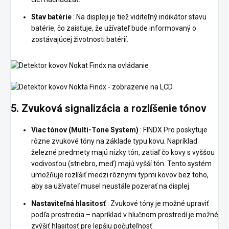
Stav batérie
: Na displeji je tiež viditeľný indikátor stavu
batérie, čo zaisťuje, že užívateľ bude informovaný o
zostávajúcej životnosti batérií.
5.
Zvuková signalizácia a rozlíšenie tónov
Viac tónov (Multi-Tone System)
: FINDX Pro poskytuje
rôzne zvukové tóny na základe typu kovu. Napríklad
železné predmety majú nízky tón, zatiaľ čo kovy s vyššou
vodivosťou (striebro, meď) majú vyšší tón. Tento systém
umožňuje rozlíšiť medzi rôznymi typmi kovov bez toho,
aby sa užívateľ musel neustále pozerať na displej.
Nastaviteľná hlasitosť
: Zvukové tóny je možné upraviť
podľa prostredia – napríklad v hlučnom prostredí je možné
zvýšiť hlasitosť pre lepšiu počuteľnosť.