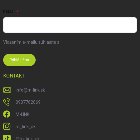
EMAIL
Vložením e-mailu súhlasíte s
podmienkami ochrany osobných
údajov
Prihlásiť sa
KONTAKT
info
@
m-link.sk
0907762069
M-LINK
m_link_sk
@m_link_sk