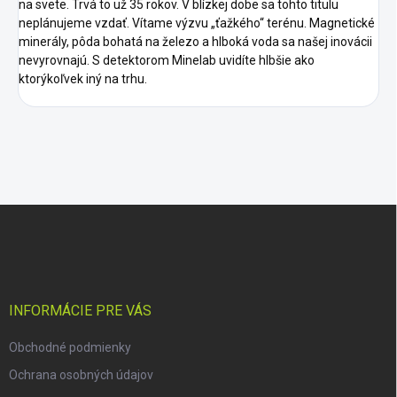
na svete. Trvá to už 35 rokov. V blízkej dobe sa tohto titulu
neplánujeme vzdať. Vítame výzvu „ťažkého“ terénu. Magnetické
minerály, pôda bohatá na železo a hlboká voda sa našej inovácii
nevyrovnajú. S detektorom Minelab uvidíte hlbšie ako
ktorýkoľvek iný na trhu.
Z
á
p
ä
t
i
INFORMÁCIE PRE VÁS
e
Obchodné podmienky
Ochrana osobných údajov