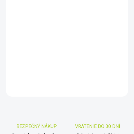
DORUČIŤ DO:
11.8.2026
−
+
Pridať do košíka
Sada ryžovačich panvíc. Minelab PRO GOLD je sada
profesionálních pánví a doplňků pro rýžování zlata. Sada
obsahuje dvě pánve vynikající kvality a třídič vyrobené z odolného
odlehčeného polypropylenu.
DETAILNÉ INFORMÁCIE
OPÝTAŤ SA
STRÁŽIŤ
Uložiť
BEZPEČNÝ NÁKUP
VRÁTENIE DO 30 DNÍ