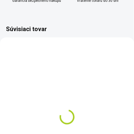
Garancia bezpečného nákupu
Vrátenie tovaru do 30 dní
Súvisiaci tovar
SKLADOM
SKLADOM
Splav na ryžovanie zlata
Súprava piatich sít pre
XP GOLD SLUICE VS1
paleontológov a
zlatokopov
€72
€184
Do košíka
Do košíka