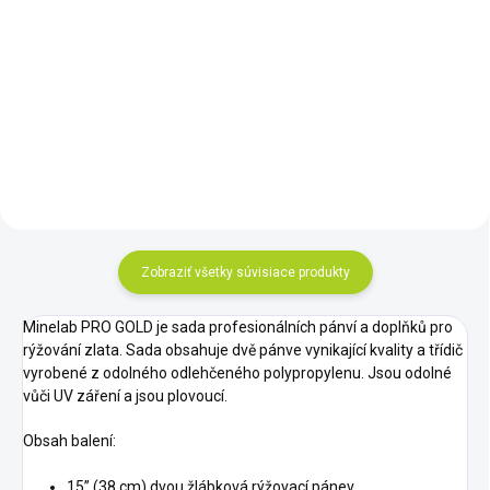
Ľahký, kompaktný a veľmi
efektívny splav pre ryžovanie
Sada piatich kvalitných
zlata XP GOLD SLUICE VS1.
drôtených nerezových sít s
plastovým telom pre
paleontológov a zlatokopov
Zobraziť všetky súvisiace produkty
Minelab PRO GOLD je sada profesionálních pánví a doplňků pro
rýžování zlata. Sada obsahuje dvě pánve vynikající kvality a třídič
vyrobené z odolného odlehčeného polypropylenu. Jsou odolné
vůči UV záření a jsou plovoucí.
Obsah balení:
15” (38 cm) dvou žlábková rýžovací pánev