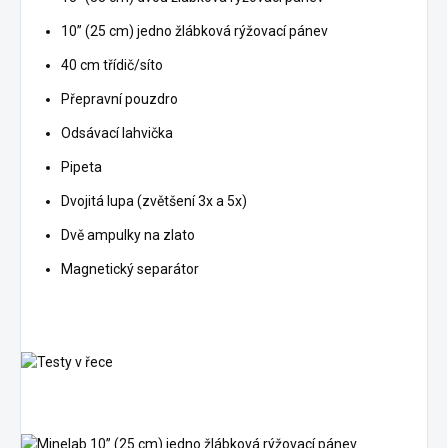
10” (25 cm) jedno žlábková rýžovací pánev
40 cm třídič/síto
Přepravní pouzdro
Odsávací lahvička
Pipeta
Dvojitá lupa (zvětšení 3x a 5x)
Dvě ampulky na zlato
Magnetický separátor