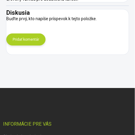
Diskusia
Buďte prvý, kto napíše príspevok k tejto položke.
Pridať komentár
Z
á
p
ä
t
i
INFORMÁCIE PRE VÁS
e