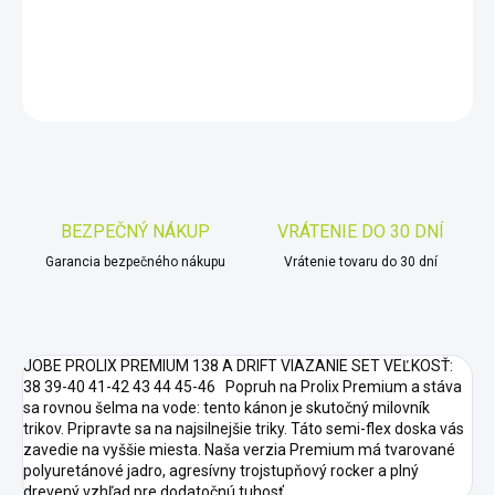
DETAILNÉ INFORMÁCIE
OPÝTAŤ SA
STRÁŽIŤ
Uložiť
BEZPEČNÝ NÁKUP
VRÁTENIE DO 30 DNÍ
Garancia bezpečného nákupu
Vrátenie tovaru do 30 dní
JOBE PROLIX PREMIUM 138 A DRIFT VIAZANIE SET VEĽKOSŤ:
38 39-40 41-42 43 44 45-46 Popruh na Prolix Premium a stáva
sa rovnou šelma na vode: tento kánon je skutočný milovník
trikov. Pripravte sa na najsilnejšie triky. Táto semi-flex doska vás
zavedie na vyššie miesta. Naša verzia Premium má tvarované
polyuretánové jadro, agresívny trojstupňový rocker a plný
drevený vzhľad pre dodatočnú tuhosť.