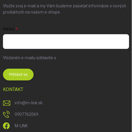
Vložte svoj e-mail a my Vám budeme zasielať informácie o nových
produktoch na našom e-shope.
EMAIL
Vložením e-mailu súhlasíte s
podmienkami ochrany osobných
údajov
Prihlásiť sa
KONTAKT
info
@
m-link.sk
0907762069
M-LINK