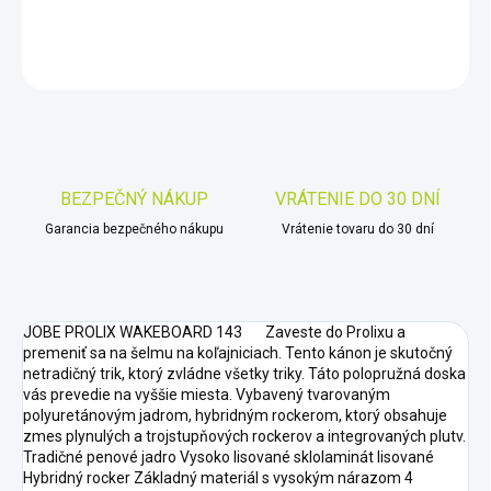
DETAILNÉ INFORMÁCIE
OPÝTAŤ SA
STRÁŽIŤ
Uložiť
BEZPEČNÝ NÁKUP
VRÁTENIE DO 30 DNÍ
Garancia bezpečného nákupu
Vrátenie tovaru do 30 dní
JOBE PROLIX WAKEBOARD 143 Zaveste do Prolixu a
premeniť sa na šelmu na koľajniciach. Tento kánon je skutočný
netradičný trik, ktorý zvládne všetky triky. Táto polopružná doska
vás prevedie na vyššie miesta. Vybavený tvarovaným
polyuretánovým jadrom, hybridným rockerom, ktorý obsahuje
zmes plynulých a trojstupňových rockerov a integrovaných plutv.
Tradičné penové jadro Vysoko lisované sklolaminát lisované
Hybridný rocker Základný materiál s vysokým nárazom 4