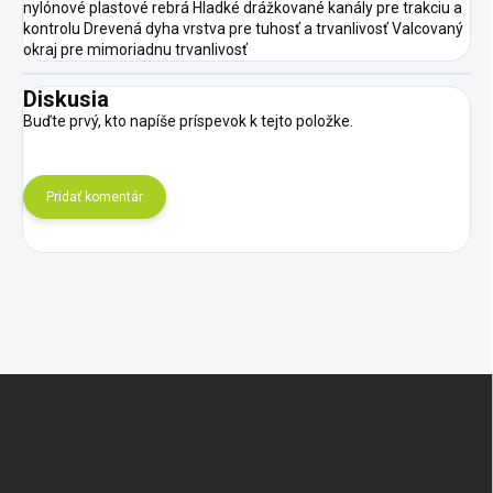
nylónové plastové rebrá Hladké drážkované kanály pre trakciu a
kontrolu Drevená dyha vrstva pre tuhosť a trvanlivosť Valcovaný
okraj pre mimoriadnu trvanlivosť
Diskusia
Buďte prvý, kto napíše príspevok k tejto položke.
Pridať komentár
Z
á
p
ä
t