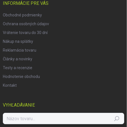
i
INFORMÁCIE PRE VÁS
e
Obchodné podmienky
Ochrana osobných údajov
Vrátenie tovaru do 30 dní
Nákup na splátky
Reklamácia tovaru
Články a novinky
Testy a recenzie
Hodnotenie obchodu
Kontakt
VYHĽADÁVANIE
Hľadať