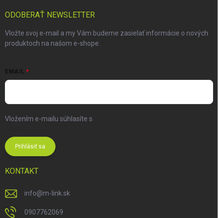
ODOBERAŤ NEWSLETTER
Vložte svoj e-mail a my Vám budeme zasielať informácie o nových
produktoch na našom e-shope.
EMAIL
Vložením e-mailu súhlasíte s
podmienkami ochrany osobných
údajov
Prihlásiť sa
KONTAKT
info
@
m-link.sk
0907762069