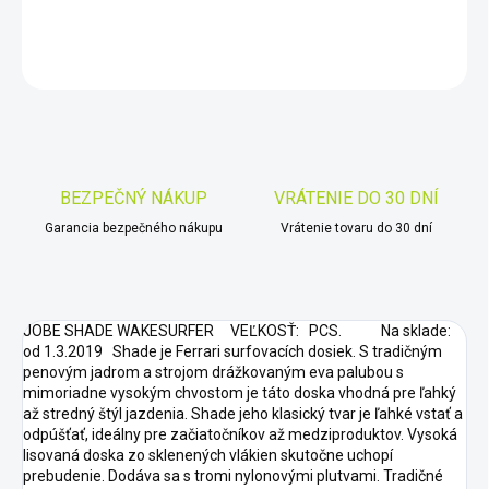
DETAILNÉ INFORMÁCIE
OPÝTAŤ SA
STRÁŽIŤ
Uložiť
BEZPEČNÝ NÁKUP
VRÁTENIE DO 30 DNÍ
Garancia bezpečného nákupu
Vrátenie tovaru do 30 dní
JOBE SHADE WAKESURFER VEĽKOSŤ: PCS. Na sklade:
od 1.3.2019 Shade je Ferrari surfovacích dosiek. S tradičným
penovým jadrom a strojom drážkovaným eva palubou s
mimoriadne vysokým chvostom je táto doska vhodná pre ľahký
až stredný štýl jazdenia. Shade jeho klasický tvar je ľahké vstať a
odpúšťať, ideálny pre začiatočníkov až medziproduktov. Vysoká
lisovaná doska zo sklenených vlákien skutočne uchopí
prebudenie. Dodáva sa s tromi nylonovými plutvami. Tradičné