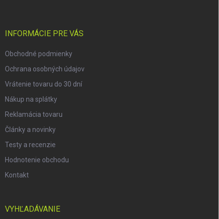
p
ä
t
i
INFORMÁCIE PRE VÁS
e
Obchodné podmienky
Ochrana osobných údajov
Vrátenie tovaru do 30 dní
Nákup na splátky
Reklamácia tovaru
Články a novinky
Testy a recenzie
Hodnotenie obchodu
Kontakt
VYHĽADÁVANIE