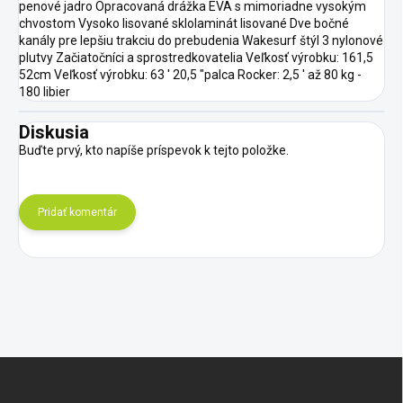
penové jadro Opracovaná drážka EVA s mimoriadne vysokým
chvostom Vysoko lisované sklolaminát lisované Dve bočné
kanály pre lepšiu trakciu do prebudenia Wakesurf štýl 3 nylonové
plutvy Začiatočníci a sprostredkovatelia Veľkosť výrobku: 161,5
52cm Veľkosť výrobku: 63 ' 20,5 "palca Rocker: 2,5 ' až 80 kg -
180 libier
Diskusia
Buďte prvý, kto napíše príspevok k tejto položke.
Pridať komentár
Z
á