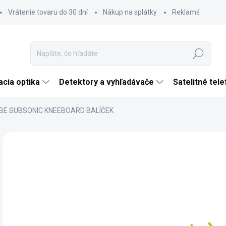
Vrátenie tovaru do 30 dní
Nákup na splátky
Reklamácia tova
Hľadať
cia optika
Detektory a vyhľadávače
Satelitné tel
BE SUBSONIC KNEEBOARD BALÍČEK
Neohodnotené
Podrobnosti hodnotenia
ZNAČKA:
JOBE
€
€19
Jedn
SK
cena
MÔŽ
DO: