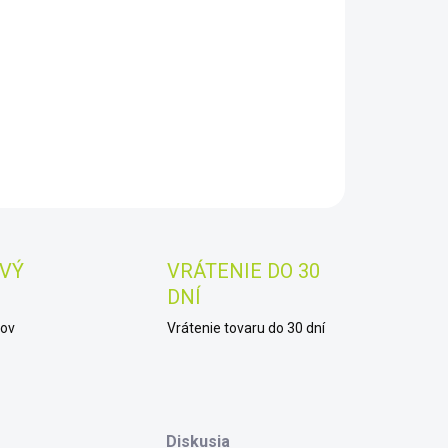
8.2026
−
+
Pridať do košíka
AILNÉ INFORMÁCIE
OPÝTAŤ SA
STRÁŽIŤ
Uložiť
VÝ
VRÁTENIE DO 30
DNÍ
kov
Vrátenie tovaru do 30 dní
Diskusia