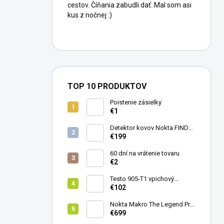
cestov. Číňania zabudli dať. Mal som asi
kus z nočnej :)
TOP 10 PRODUKTOV
Poistenie zásielky
€1
Detektor kovov Nokta FINDX
Pro
€199
60 dní na vrátenie tovaru
€2
Testo 905-T1 vpichový
teplomer
€102
Nokta Makro The Legend Pro
Pack - model 2024
€699