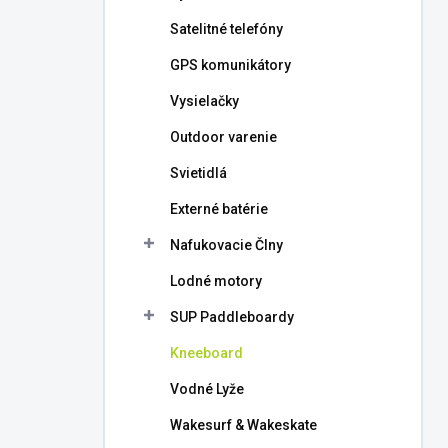
l
Satelitné telefóny
GPS komunikátory
Vysielačky
Outdoor varenie
Svietidlá
Externé batérie
Nafukovacie Člny
Lodné motory
SUP Paddleboardy
Kneeboard
Vodné Lyže
Wakesurf & Wakeskate