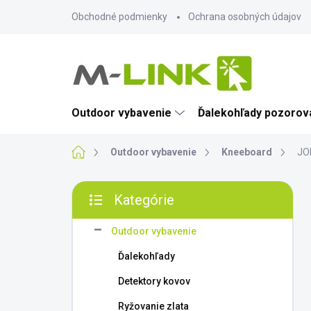
Prejsť
Obchodné podmienky
Ochrana osobných údajov
na
obsah
Outdoor vybavenie
Ďalekohľady pozorova
Domov
Outdoor vybavenie
Kneeboard
JO
B
Kategórie
o
Preskočiť
č
kategórie
n
Outdoor vybavenie
ý
Ďalekohľady
p
a
Detektory kovov
n
Ryžovanie zlata
e