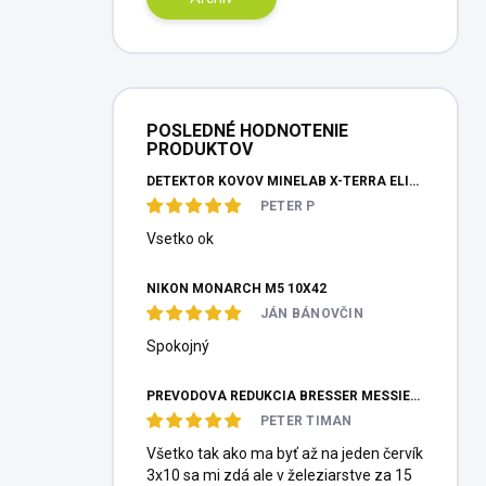
POSLEDNÉ HODNOTENIE
PRODUKTOV
DETEKTOR KOVOV MINELAB X-TERRA ELITE PINPOITER SET
PETER P
Vsetko ok
NIKON MONARCH M5 10X42
JÁN BÁNOVČIN
Spokojný
PREVODOVÁ REDUKCIA BRESSER MESSIER HEXAFOC 1:10
PETER TIMAN
Všetko tak ako ma byť až na jeden červík
3x10 sa mi zdá ale v železiarstve za 15