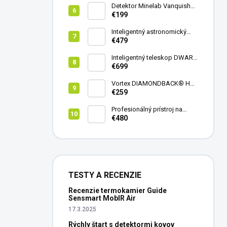
Detektor Minelab Vanquish
340
€199
Inteligentný astronomický
teleskop DwarfLab Dwarf
€479
mini
Inteligentný teleskop DWARF
III + originálny statív DWARF 3
€699
Vortex DIAMONDBACK® HD
8X42
€259
Profesionálný prístroj na
vedenie vŕtania Laserliner
€480
CenterScanner Compact
TESTY A RECENZIE
Recenzie termokamier Guide
Sensmart MobIR Air
17.3.2025
Rýchly štart s detektormi kovov