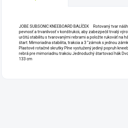
JOBE SUBSONIC KNEEBOARD BALÍČEK Rotovaný tvar nášh
pevnosť a trvanlivosť v konštrukcii, aby zabezpečil trvalý výr
určitú stabilitu s tvarovanými rebrami a položte rukoväť na 
štart. Mimoriadna stabilita, trakcia a 3 "zámok s jednou zám
Plastové rotačné skrutky Plne vystužený jediný popruh kn
rebrá pre mimoriadnu trakciu Jednoduchý štartovací hák Dvoj
133 cm