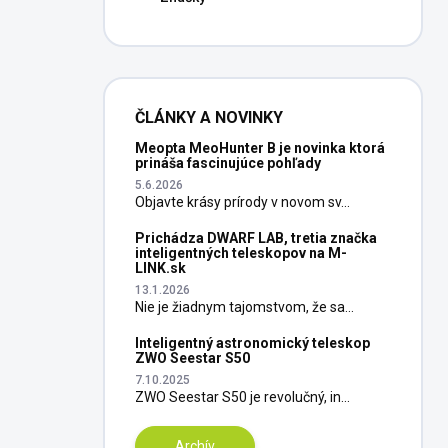
ČLÁNKY A NOVINKY
Meopta MeoHunter B je novinka ktorá
prináša fascinujúce pohľady
5.6.2026
Objavte krásy prírody v novom sv...
Prichádza DWARF LAB, tretia značka
inteligentných teleskopov na M-
LINK.sk
13.1.2026
Nie je žiadnym tajomstvom, že sa...
Inteligentný astronomický teleskop
ZWO Seestar S50
7.10.2025
ZWO Seestar S50 je revolučný, in...
Archív