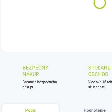
10.
DET
BEZPEČNÝ
SPOĽAHLI
NÁKUP
OBCHOD
Garancia bezpečného
Viac ako 15 ro
nákupu
skúseností
Popis
Hodnotenie