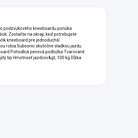
o podzvukového kneeboardu ponúka
obok. Zostaňte na okraji, keď potrebujete
háčik kneeboard pre jednoduchší
kou robia Subsonic skutočne sladkou jazdu.
eeboard Pohodlná penová podložka Tvarované
itý tip Hmotnosť jazdcov&gt; 100 kg Dĺžka