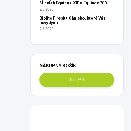
Minelab Equinox 900 a Equinox 700
2.3.2025
Biolite Firepit+ Ohnisko, ktoré Vás
nevydymí
2.6.2023
NÁKUPNÝ KOŠÍK
0
ks /
€0