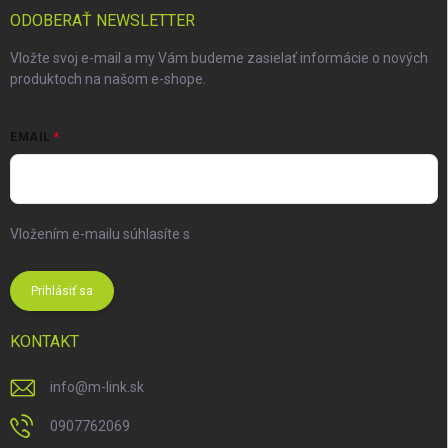
ODOBERAŤ NEWSLETTER
Vložte svoj e-mail a my Vám budeme zasielať informácie o nových
produktoch na našom e-shope.
EMAIL
Vložením e-mailu súhlasíte s
podmienkami ochrany osobných
údajov
Prihlásiť sa
KONTAKT
info
@
m-link.sk
0907762069