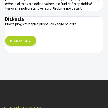
držanie okrajov a hladké uvoľnenie a funkčné a spoľahlivé
tvarované polyuretánové jadro. Urobme nový štart.
Diskusia
Buďte prvý, kto napíše príspevok k tejto položke.
Pridať komentár
Z
á
p
ä
t