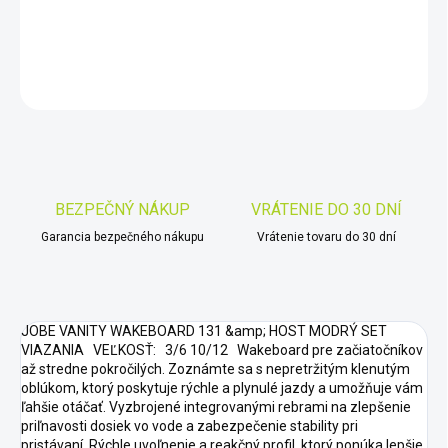
DETAILNÉ INFORMÁCIE
OPÝTAŤ SA
STRÁŽIŤ
Uložiť
BEZPEČNÝ NÁKUP
VRÁTENIE DO 30 DNÍ
Garancia bezpečného nákupu
Vrátenie tovaru do 30 dní
JOBE VANITY WAKEBOARD 131 &amp; HOST MODRÝ SET
VIAZANIA VEĽKOSŤ: 3/6 10/12 Wakeboard pre začiatočníkov
až stredne pokročilých. Zoznámte sa s nepretržitým klenutým
oblúkom, ktorý poskytuje rýchle a plynulé jazdy a umožňuje vám
ľahšie otáčať. Vyzbrojené integrovanými rebrami na zlepšenie
priľnavosti dosiek vo vode a zabezpečenie stability pri
pristávaní. Rýchle uvoľnenie a reakčný profil, ktorý ponúka lepšie