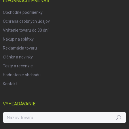
i
INFORMÁCIE PRE VÁS
e
Obchodné podmienky
Ochrana osobných údajov
Vrátenie tovaru do 30 dní
Nákup na splátky
Reklamácia tovaru
Články a novinky
Testy a recenzie
Hodnotenie obchodu
Kontakt
VYHĽADÁVANIE
Hľadať