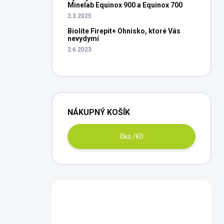
Minelab Equinox 900 a Equinox 700
2.3.2025
Biolite Firepit+ Ohnisko, ktoré Vás
nevydymí
2.6.2023
NÁKUPNÝ KOŠÍK
0
ks /
€0