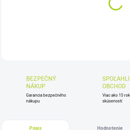
11.
DET
BEZPEČNÝ
SPOĽAHLI
NÁKUP
OBCHOD
Garancia bezpečného
Viac ako 15 ro
nákupu
skúseností
Popis
Hodnotenie