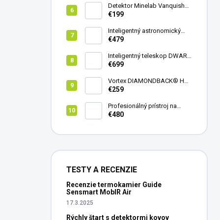
Detektor Minelab Vanquish
340
€199
Inteligentný astronomický
teleskop DwarfLab Dwarf
€479
mini
Inteligentný teleskop DWARF
III + originálny statív DWARF 3
€699
Vortex DIAMONDBACK® HD
8X42
€259
Profesionálný prístroj na
vedenie vŕtania Laserliner
€480
CenterScanner Compact
TESTY A RECENZIE
Recenzie termokamier Guide
Sensmart MobIR Air
17.3.2025
Rýchly štart s detektormi kovov