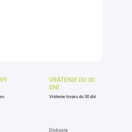
8.2026
−
+
Pridať do košíka
AILNÉ INFORMÁCIE
OPÝTAŤ SA
STRÁŽIŤ
Uložiť
VÝ
VRÁTENIE DO 30
DNÍ
kov
Vrátenie tovaru do 30 dní
Diskusia