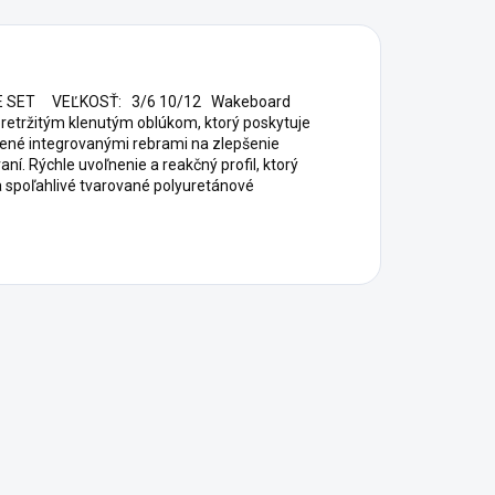
E SET VEĽKOSŤ: 3/6 10/12 Wakeboard
pretržitým klenutým oblúkom, ktorý poskytuje
ojené integrovanými rebrami na zlepšenie
aní. Rýchle uvoľnenie a reakčný profil, ktorý
a spoľahlivé tvarované polyuretánové