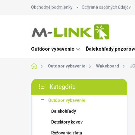
Prejsť
Obchodné podmienky
Ochrana osobných údajov
na
obsah
Outdoor vybavenie
Ďalekohľady pozorova
Domov
Outdoor vybavenie
Wakeboard
JO
B
Kategórie
o
Preskočiť
č
kategórie
n
Outdoor vybavenie
ý
Ďalekohľady
p
a
Detektory kovov
n
Ryžovanie zlata
e