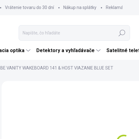
Vrátenie tovaru do 30 dní
Nákup na splátky
Reklamácia tova
Hľadať
cia optika
Detektory a vyhľadávače
Satelitné tel
BE VANITY WAKEBOARD 141 & HOST VIAZANIE BLUE SET
Neohodnotené
Podrobnosti hodnotenia
ZNAČKA:
JOBE
€
€32
Jedn
SK
cena
MÔŽ
DO: