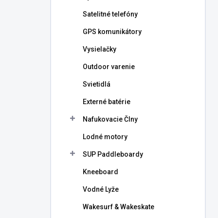
l
Satelitné telefóny
GPS komunikátory
Vysielačky
Outdoor varenie
Svietidlá
Externé batérie
Nafukovacie Člny
Lodné motory
SUP Paddleboardy
Kneeboard
Vodné Lyže
Wakesurf & Wakeskate