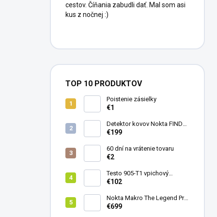
cestov. Číňania zabudli dať. Mal som asi
kus z nočnej :)
TOP 10 PRODUKTOV
Poistenie zásielky
€1
Detektor kovov Nokta FINDX
Pro
€199
60 dní na vrátenie tovaru
€2
Testo 905-T1 vpichový
teplomer
€102
Nokta Makro The Legend Pro
Pack - model 2024
€699