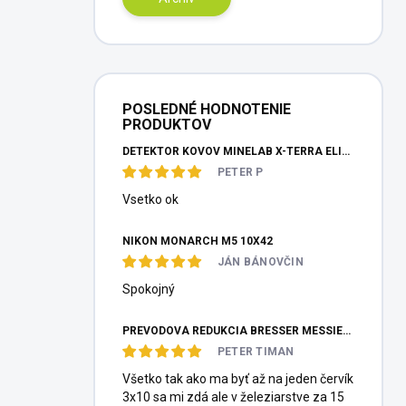
POSLEDNÉ HODNOTENIE
PRODUKTOV
DETEKTOR KOVOV MINELAB X-TERRA ELITE PINPOITER SET
PETER P
Vsetko ok
NIKON MONARCH M5 10X42
JÁN BÁNOVČIN
Spokojný
PREVODOVÁ REDUKCIA BRESSER MESSIER HEXAFOC 1:10
PETER TIMAN
Všetko tak ako ma byť až na jeden červík
3x10 sa mi zdá ale v železiarstve za 15