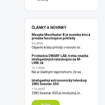
ČLÁNKY A NOVINKY
Meopta MeoHunter B je novinka ktorá
prináša fascinujúce pohľady
5.6.2026
Objavte krásy prírody v novom sv...
Prichádza DWARF LAB, tretia značka
inteligentných teleskopov na M-
LINK.sk
13.1.2026
Nie je žiadnym tajomstvom, že sa...
Inteligentný astronomický teleskop
ZWO Seestar S50
7.10.2025
ZWO Seestar S50 je revolučný, in...
Archív