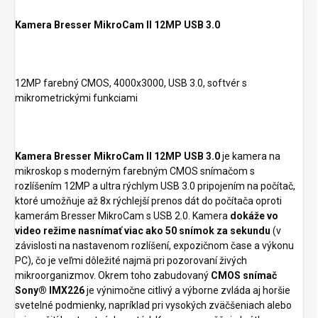
Kamera Bresser MikroCam II 12MP USB 3.0
12MP farebný CMOS, 4000x3000, USB 3.0, softvér s
mikrometrickými funkciami
Kamera Bresser MikroCam II 12MP USB 3.0
je kamera na
mikroskop s moderným farebným CMOS snímačom s
rozlíšením 12MP a ultra rýchlym USB 3.0 pripojením na počítač,
ktoré umožňuje až 8x rýchlejší prenos dát do počítača oproti
kamerám Bresser MikroCam s USB 2.0. Kamera
dokáže vo
video režime nasnímať viac ako 50 snímok za sekundu
(v
závislosti na nastavenom rozlíšení, expozičnom čase a výkonu
PC), čo je veľmi dôležité najmä pri pozorovaní živých
mikroorganizmov. Okrem toho zabudovaný
CMOS snímač
Sony® IMX226
je výnimočne citlivý a výborne zvláda aj horšie
svetelné podmienky, napríklad pri vysokých zväčšeniach alebo