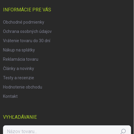
t
i
INFORMÁCIE PRE VÁS
e
Obchodné podmienky
Ochrana osobných údajov
Vrátenie tovaru do 30 dní
Nákup na splátky
Reklamácia tovaru
Články a novinky
Testy a recenzie
Hodnotenie obchodu
Kontakt
VYHĽADÁVANIE
Hľadať