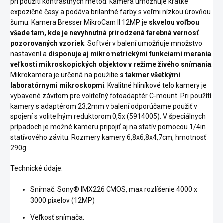
pri použití kontrastných metód. Kamera umožňuje krátke
expozičné časy a podáva brilantné farby s veľmi nízkou úrovňou
šumu. Kamera Bresser MikroCam II 12MP je
skvelou voľbou
všade tam, kde je nevyhnutná prirodzená farebná vernosť
pozorovaných vzoriek
. Softvér v balení umožňuje množstvo
nastavení a
disponuje aj mikrometrickými funkciami merania
veľkosti mikroskopických objektov v režime živého snímania
.
Mikrokamera je určená na použitie
s takmer všetkými
laboratórnymi mikroskopmi
. Kvalitné hliníkové telo kamery je
vybavené závitom pre voliteľný fotoadaptér C-mount. Pri použítí
kamery s adaptérom 23,2mm v balení odporúčame použiť v
spojení s voliteľným reduktorom 0,5x (5914005). V špeciálnych
prípadoch je možné kameru pripojiť aj na statív pomocou 1/4in
statívového závitu. Rozmery kamery 6,8x6,8x4,7cm, hmotnosť
290g.
Technické údaje:
Snímač: Sony® IMX226 CMOS, max rozlíšenie 4000 x
3000 pixelov (12MP)
Veľkosť snímača: