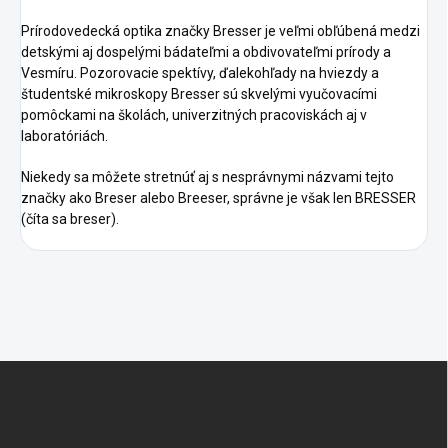
Prírodovedecká optika značky Bresser je veľmi obľúbená medzi
detskými aj dospelými bádateľmi a obdivovateľmi prírody a
Vesmíru. Pozorovacie spektívy, ďalekohľady na hviezdy a
študentské mikroskopy Bresser sú skvelými vyučovacími
pomôckami na školách, univerzitných pracoviskách aj v
laboratóriách.
Niekedy sa môžete stretnúť aj s nesprávnymi názvami tejto
značky ako Breser alebo Breeser, správne je však len BRESSER
(číta sa breser).
Z
á
p
ä