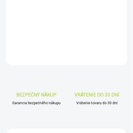
DORUČIŤ DO:
10.8.2026
−
+
Pridať do košíka
DETAILNÉ INFORMÁCIE
OPÝTAŤ SA
STRÁŽIŤ
Uložiť
BEZPEČNÝ NÁKUP
VRÁTENIE DO 30 DNÍ
Garancia bezpečného nákupu
Vrátenie tovaru do 30 dní