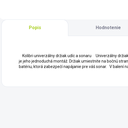
rovnakým
podlahou a
materiálom aký je
nafukovacím
použitý na výrobu
kýlom
člnov Kolibri.
Jednotlivé diely
Popis
Hodnotenie
podlahy sú
vyrobené z
vodeodolnej...
Kolibri univerzálny držiak udíc a sonaru Univerzálny držiak
je jeho jednoduchá montáž. Držiak umiestnite na bočnú stranu
batériu, ktorá zabezpečí napájanie pre váš sonar. V balen