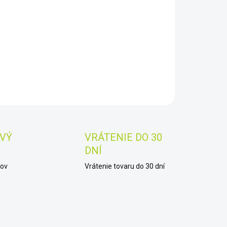
8.2026
−
+
Pridať do košíka
AILNÉ INFORMÁCIE
OPÝTAŤ SA
STRÁŽIŤ
Uložiť
VÝ
VRÁTENIE DO 30
DNÍ
kov
Vrátenie tovaru do 30 dní