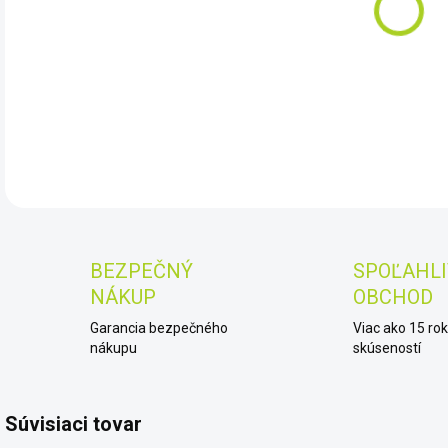
10.
DET
BEZPEČNÝ
SPOĽAHLI
NÁKUP
OBCHOD
Garancia bezpečného
Viac ako 15 ro
nákupu
skúseností
Súvisiaci tovar