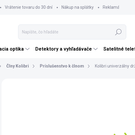
Vrátenie tovaru do 30 dní
Nákup na splátky
Reklamácia tova
Hľadať
cia optika
Detektory a vyhľadávače
Satelitné tel
Člny Kolibri
Príslušenstvo k člnom
Kolibri univerzálny d
Neohodnotené
Podrobnosti hodnotenia
ZNAČKA:
KOLIBR
€3
€31
Jedn
SK
cena
MÔŽ
DO: