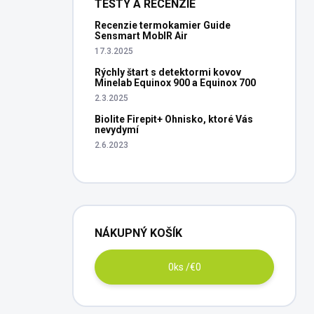
TESTY A RECENZIE
Recenzie termokamier Guide
Sensmart MobIR Air
17.3.2025
Rýchly štart s detektormi kovov
Minelab Equinox 900 a Equinox 700
2.3.2025
Biolite Firepit+ Ohnisko, ktoré Vás
nevydymí
2.6.2023
NÁKUPNÝ KOŠÍK
0
ks /
€0