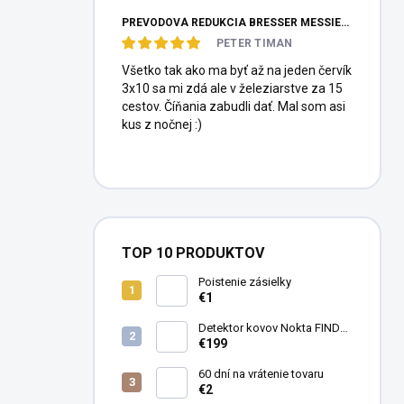
PREVODOVÁ REDUKCIA BRESSER MESSIER HEXAFOC 1:10
PETER TIMAN
Všetko tak ako ma byť až na jeden červík
3x10 sa mi zdá ale v železiarstve za 15
cestov. Číňania zabudli dať. Mal som asi
kus z nočnej :)
TOP 10 PRODUKTOV
Poistenie zásielky
€1
Detektor kovov Nokta FINDX
Pro
€199
60 dní na vrátenie tovaru
€2