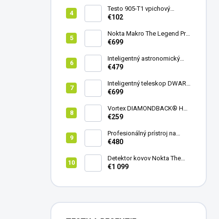
Testo 905-T1 vpichový
teplomer
€102
Nokta Makro The Legend Pro
Pack - model 2024
€699
Inteligentný astronomický
teleskop DwarfLab Dwarf
€479
mini
Inteligentný teleskop DWARF
III + originálny statív DWARF 3
€699
Vortex DIAMONDBACK® HD
8X42
€259
Profesionálný prístroj na
vedenie vŕtania Laserliner
€480
CenterScanner Compact
Detektor kovov Nokta The
Legend 2
€1 099