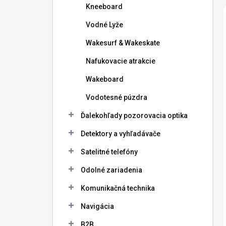
Kneeboard
Vodné Lyže
Wakesurf & Wakeskate
Nafukovacie atrakcie
Wakeboard
Vodotesné púzdra
Ďalekohľady pozorovacia optika
Detektory a vyhľadávače
Satelitné telefóny
Odolné zariadenia
Komunikačná technika
Navigácia
B2B