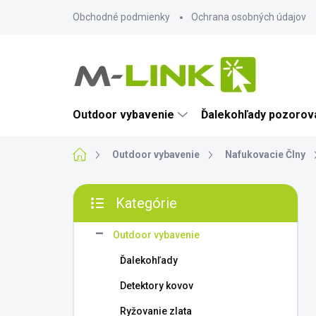
Prejsť
Obchodné podmienky
Ochrana osobných údajov
na
obsah
Outdoor vybavenie
Ďalekohľady pozorova
Domov
Outdoor vybavenie
Nafukovacie Člny
B
Kategórie
o
Preskočiť
č
kategórie
n
Outdoor vybavenie
ý
Ďalekohľady
p
a
Detektory kovov
n
Ryžovanie zlata
e