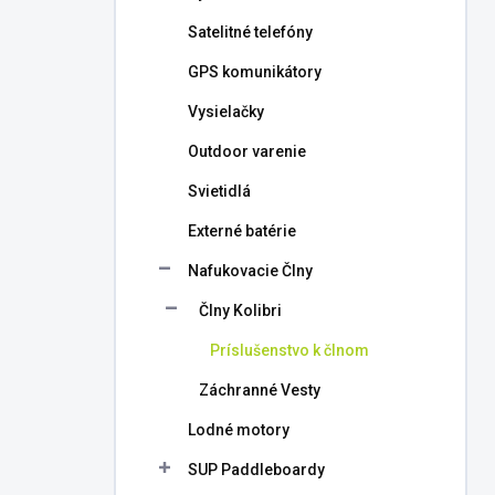
l
Satelitné telefóny
GPS komunikátory
Vysielačky
Outdoor varenie
Svietidlá
Externé batérie
Nafukovacie Člny
Člny Kolibri
Príslušenstvo k člnom
Záchranné Vesty
Lodné motory
SUP Paddleboardy