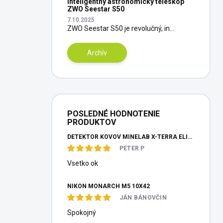
Inteligentný astronomický teleskop
ZWO Seestar S50
7.10.2025
ZWO Seestar S50 je revolučný, in...
Archív
POSLEDNÉ HODNOTENIE
PRODUKTOV
DETEKTOR KOVOV MINELAB X-TERRA ELITE PINPOITER SET
PETER P
Vsetko ok
NIKON MONARCH M5 10X42
JÁN BÁNOVČIN
Spokojný