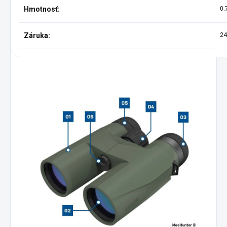
Hmotnosť:
0.
Záruka:
24