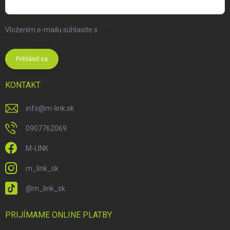
Vložením e-mailu súhlasíte s
podmienkami ochrany osobných
údajov
Prihlásiť sa
KONTAKT
info
@
m-link.sk
0907762069
M-LINK
m_link_sk
@m_link_sk
PRIJÍMAME ONLINE PLATBY