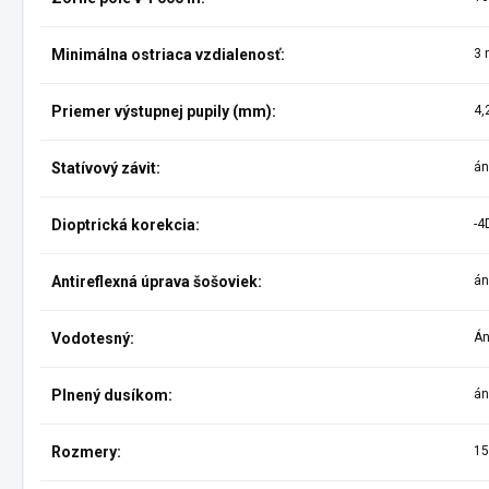
Minimálna ostriaca vzdialenosť:
3 
Priemer výstupnej pupily (mm):
4,
Statívový závit:
án
Dioptrická korekcia:
-4
Antireflexná úprava šošoviek:
án
Vodotesný:
Á
Plnený dusíkom:
án
Rozmery:
15