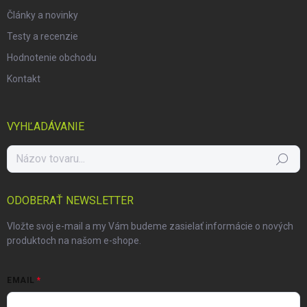
Články a novinky
Testy a recenzie
Hodnotenie obchodu
Kontakt
VYHĽADÁVANIE
Hľadať
ODOBERAŤ NEWSLETTER
Vložte svoj e-mail a my Vám budeme zasielať informácie o nových
produktoch na našom e-shope.
EMAIL