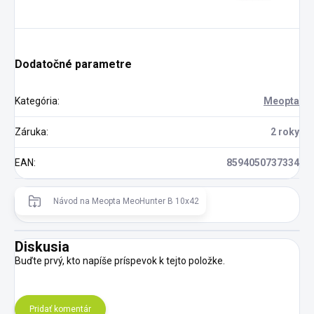
Dodatočné parametre
Kategória
:
Meopta
Záruka
:
2 roky
EAN
:
8594050737334
Návod na Meopta MeoHunter B 10x42
Diskusia
Buďte prvý, kto napíše príspevok k tejto položke.
Pridať komentár