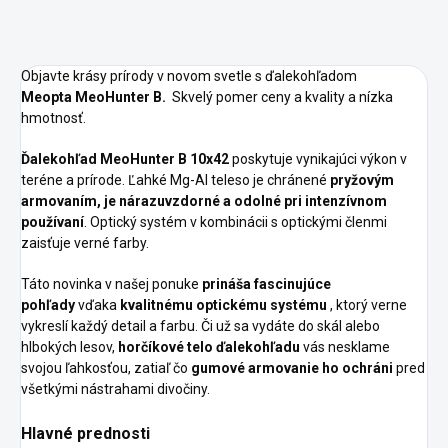
Objavte krásy prírody v novom svetle s ďalekohľadom
Meopta
MeoHunter B.
Skvelý pomer ceny a kvality a nízka
hmotnosť.
Ďalekohľad
MeoHunter B
10x42
poskytuje vynikajúci výkon v
teréne a prírode. Ľahké Mg-Al teleso je chránené
pryžovým
armovaním, je nárazuvzdorné a odolné pri intenzívnom
používaní
. Optický systém v kombinácii s optickými členmi
zaisťuje verné farby.
Táto novinka v našej ponuke
prináša fascinujúce
pohľady
vďaka
kvalitnému optickému systému
, ktorý verne
vykreslí každý detail a farbu. Či už sa vydáte do skál alebo
hlbokých lesov,
horčíkové telo ďalekohľadu
vás nesklame
svojou ľahkosťou, zatiaľ čo
gumové armovanie ho ochráni
pred
všetkými nástrahami divočiny.
Hlavné prednosti