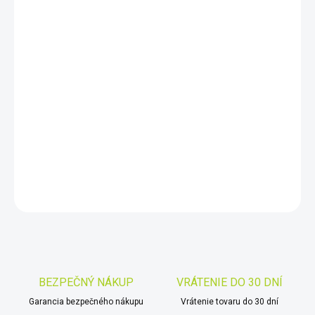
DORUČIŤ DO:
11.8.2026
−
+
Pridať do košíka
Objavte krásy prírody v novom svetle s ďalekohľadom
Meopta
MeoHunter B.
Skvelý pomer ceny a kvality a nízka
hmotnosť.
DETAILNÉ INFORMÁCIE
OPÝTAŤ SA
STRÁŽIŤ
Uložiť
BEZPEČNÝ NÁKUP
VRÁTENIE DO 30 DNÍ
Garancia bezpečného nákupu
Vrátenie tovaru do 30 dní