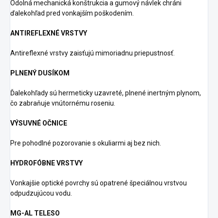
Odolná mechanická konštrukcia a gumový návlek chráni
ďalekohľad pred vonkajším poškodením.
ANTIREFLEXNÉ VRSTVY
Antireflexné vrstvy zaisťujú mimoriadnu priepustnosť.
PLNENÝ DUSÍKOM
Ďalekohľady sú hermeticky uzavreté, plnené inertným plynom,
čo zabraňuje vnútornému roseniu.
VÝSUVNÉ OČNICE
Pre pohodlné pozorovanie s okuliarmi aj bez nich.
HYDROFÓBNE VRSTVY
Vonkajšie optické povrchy sú opatrené špeciálnou vrstvou
odpudzujúcou vodu.
MG-AL TELESO