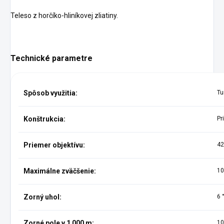
Teleso z horčíko-hliníkovej zliatiny.
Technické parametre
Spôsob využitia:
Tu
Konštrukcia:
Pr
Priemer objektívu:
4
Maximálne zväčšenie:
10
Zorný uhol:
6 
Zorné pole v 1 000 m:
10