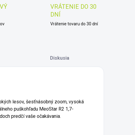
VÝ
VRÁTENIE DO 30
DNÍ
kov
Vrátenie tovaru do 30 dní
Diskusia
lbokých lesov, šesťnásobný zoom, vysoká
zálneho puškohľadu MeoStar R2 1,7-
doch predčí vaše očakávania.