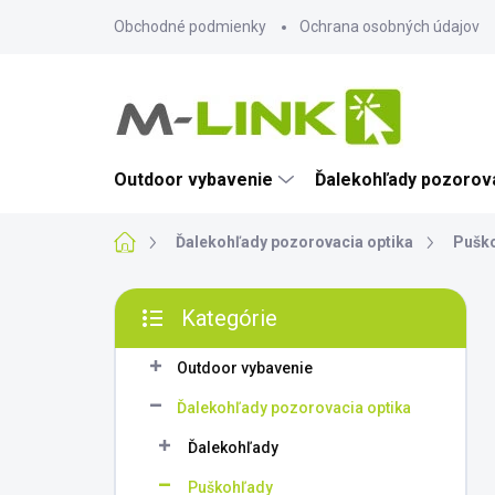
Prejsť
Obchodné podmienky
Ochrana osobných údajov
na
obsah
Outdoor vybavenie
Ďalekohľady pozorova
Domov
Ďalekohľady pozorovacia optika
Pušk
B
Kategórie
o
Preskočiť
č
kategórie
n
Outdoor vybavenie
ý
Ďalekohľady pozorovacia optika
p
a
Ďalekohľady
n
Puškohľady
e