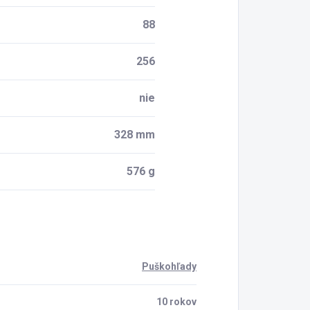
88
256
nie
328 mm
576 g
Puškohľady
10 rokov