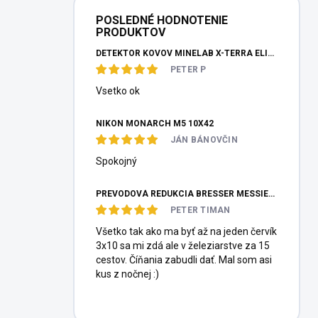
POSLEDNÉ HODNOTENIE
PRODUKTOV
DETEKTOR KOVOV MINELAB X-TERRA ELITE PINPOITER SET
PETER P
Vsetko ok
NIKON MONARCH M5 10X42
JÁN BÁNOVČIN
Spokojný
PREVODOVÁ REDUKCIA BRESSER MESSIER HEXAFOC 1:10
PETER TIMAN
Všetko tak ako ma byť až na jeden červík
3x10 sa mi zdá ale v železiarstve za 15
cestov. Číňania zabudli dať. Mal som asi
kus z nočnej :)