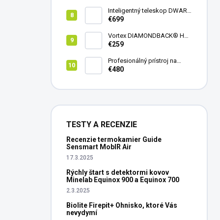
mini
Inteligentný teleskop DWARF
III + originálny statív DWARF 3
€699
Vortex DIAMONDBACK® HD
8X42
€259
Profesionálný prístroj na
vedenie vŕtania Laserliner
€480
CenterScanner Compact
TESTY A RECENZIE
Recenzie termokamier Guide
Sensmart MobIR Air
17.3.2025
Rýchly štart s detektormi kovov
Minelab Equinox 900 a Equinox 700
2.3.2025
Biolite Firepit+ Ohnisko, ktoré Vás
nevydymí