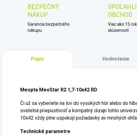
BEZPEČNÝ
SPOĽAHLI
NÁKUP
OBCHOD
Garancia bezpečného
Viac ako 15 ro
nákupu
skúseností
Popis
Hodnotenie
Meopta MeoStar R2 1,7-10x42 RD
Či už sa vyberiete na lov do vysokých hôr alebo do h
svetelná priepustnosť a kompatný dizajn tohto univer
10x42 vždy plne uspokojí požiadavky av mnohých ohľa
Technické parametre