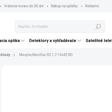
Vrátenie tovaru do 30 dní
Nákup na splátky
Reklamácia tova
Hľadať
cia optika
Detektory a vyhľadávače
Satelitné tel
ohľady
Meopta MeoStar R2 1,7-10x42 RD
Neohodnotené
Podrobnosti hodnotenia
ZNAČKA:
MEOPT
€1
ZADARMO
€1 
Jedn
SK
cena
MÔŽ
DO: