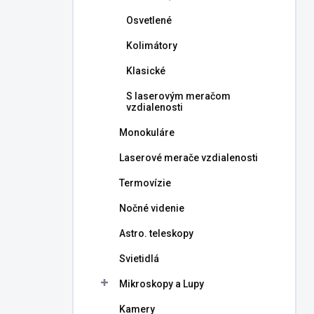
l
Osvetlené
Kolimátory
Klasické
S laserovým meračom
vzdialenosti
Monokuláre
Laserové merače vzdialenosti
Termovízie
Nočné videnie
Astro. teleskopy
Svietidlá
Mikroskopy a Lupy
Kamery