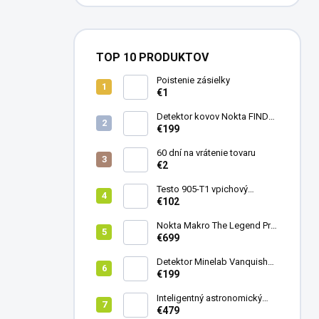
TOP 10 PRODUKTOV
Poistenie zásielky
€1
Detektor kovov Nokta FINDX
Pro
€199
60 dní na vrátenie tovaru
€2
Testo 905-T1 vpichový
teplomer
€102
Nokta Makro The Legend Pro
Pack - model 2024
€699
Detektor Minelab Vanquish
340
€199
Inteligentný astronomický
teleskop DwarfLab Dwarf
€479