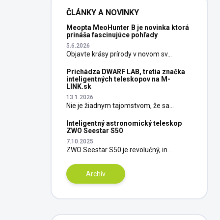
ČLÁNKY A NOVINKY
Meopta MeoHunter B je novinka ktorá
prináša fascinujúce pohľady
5.6.2026
Objavte krásy prírody v novom sv...
Prichádza DWARF LAB, tretia značka
inteligentných teleskopov na M-
LINK.sk
13.1.2026
Nie je žiadnym tajomstvom, že sa...
Inteligentný astronomický teleskop
ZWO Seestar S50
7.10.2025
ZWO Seestar S50 je revolučný, in...
Archív