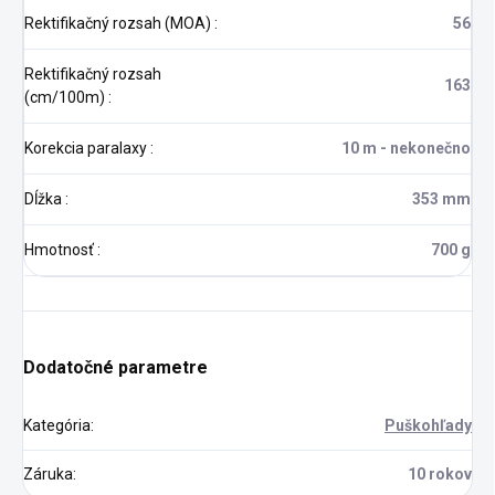
Rektifikačný rozsah (MOA)
:
56
Rektifikačný rozsah
163
(cm/100m)
:
Korekcia paralaxy
:
10 m - nekonečno
Dĺžka
:
353 mm
Hmotnosť
:
700 g
Dodatočné parametre
Kategória
:
Puškohľady
Záruka
:
10 rokov