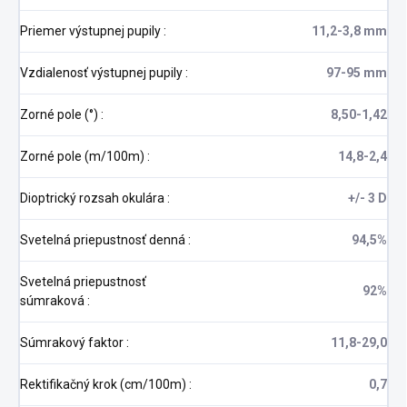
Priemer výstupnej pupily
:
11,2-3,8 mm
Vzdialenosť výstupnej pupily
:
97-95 mm
Zorné pole (°)
:
8,50-1,42
Zorné pole (m/100m)
:
14,8-2,4
Dioptrický rozsah okulára
:
+/- 3 D
Svetelná priepustnosť denná
:
94,5%
Svetelná priepustnosť
92%
súmraková
:
Súmrakový faktor
:
11,8-29,0
Rektifikačný krok (cm/100m)
:
0,7