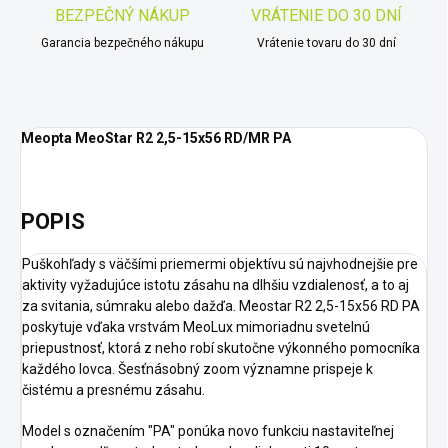
BEZPEČNÝ NÁKUP
VRÁTENIE DO 30 DNÍ
Garancia bezpečného nákupu
Vrátenie tovaru do 30 dní
Meopta MeoStar R2 2,5-15x56 RD/MR PA
POPIS
Puškohľady s väčšími priemermi objektívu sú najvhodnejšie pre
aktivity vyžadujúce istotu zásahu na dlhšiu vzdialenosť, a to aj
za svitania, súmraku alebo dažďa.
Meostar R2 2,5-15x56 RD PA
poskytuje vďaka vrstvám MeoLux mimoriadnu svetelnú
priepustnosť, ktorá z neho robí skutočne výkonného pomocníka
každého lovca.
Šesťnásobný zoom významne prispeje k
čistému a presnému zásahu.
Model s označením "PA" ponúka novo funkciu nastaviteľnej