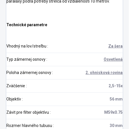
paralaxy podľa potreby strelca od vzdialenosti 10 metrov.
Technické parametre
Vhodný na lov/streľbu
:
Za šera
Typ zámernej osnovy
:
Osvetlená
Poloha zámernej osnovy
:
2. ohnisková rovina
Zväčšenie
:
2,5-15x
Objektív
:
56 mm
Závit pre filter objektívu
:
M59x0.75
Rozmer hlavného tubusu
:
30 mm