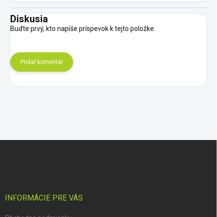
Diskusia
Buďte prvý, kto napíše príspevok k tejto položke.
Pridať komentár
Z
á
p
ä
t
i
INFORMÁCIE PRE VÁS
e