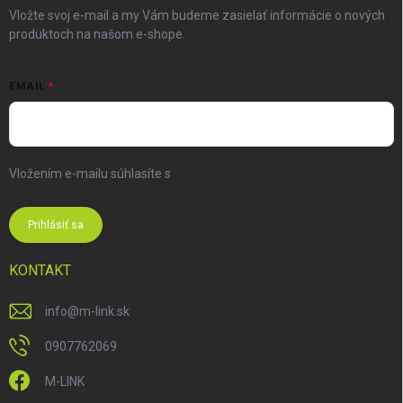
Vložte svoj e-mail a my Vám budeme zasielať informácie o nových
produktoch na našom e-shope.
EMAIL
Vložením e-mailu súhlasíte s
podmienkami ochrany osobných
údajov
Prihlásiť sa
KONTAKT
info
@
m-link.sk
0907762069
M-LINK