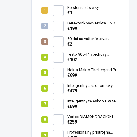
Poistenie zásielky
€1
Detektor kovov Nokta FINDX
Pro
€199
60 dní na vrátenie tovaru
€2
Testo 905-T1 vpichový
teplomer
€102
Nokta Makro The Legend Pro
Pack - model 2024
€699
Inteligentný astronomický
teleskop DwarfLab Dwarf
€479
mini
Inteligentný teleskop DWARF
III + originálny statív DWARF 3
€699
Vortex DIAMONDBACK® HD
8X42
€259
Profesionálný prístroj na