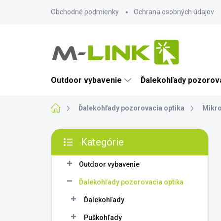
Prejsť
Obchodné podmienky
Ochrana osobných údajov
na
obsah
Outdoor vybavenie
Ďalekohľady pozorova
Domov
Ďalekohľady pozorovacia optika
Mikro
B
Kategórie
o
Preskočiť
č
kategórie
n
Outdoor vybavenie
ý
Ďalekohľady pozorovacia optika
p
a
Ďalekohľady
n
Puškohľady
e