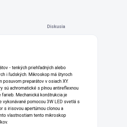
Diskusia
tov - tenkých priehľadných alebo
nych i ľudských. Mikroskop má štyroch
ným posuvom preparátov v osiach XY.
vy sú achromatické s plnou antireflexnou
 farieb. Mechanická konštrukcia je
 je vykonávané pomocou 3W LED svetlá s
r s irisovou apertúrnou clonou a
ýmto vlastnostiam tento mikroskop
kov.