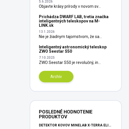
5.6.2026
Objavte krásy prírody v novom sv...
Prichádza DWARF LAB, tretia značka
inteligentných teleskopov na M-
LINK.sk
13.1.2026
Nie je žiadnym tajomstvom, že sa...
Inteligentný astronomický teleskop
ZWO Seestar S50
7.10.2025
ZWO Seestar S50 je revolučný, in...
Archív
POSLEDNÉ HODNOTENIE
PRODUKTOV
DETEKTOR KOVOV MINELAB X-TERRA ELITE PINPOITER SET