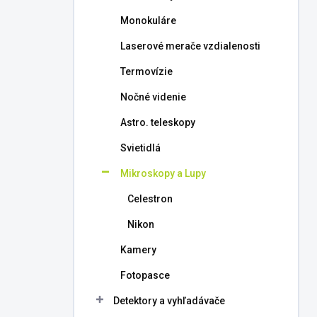
l
Monokuláre
Laserové merače vzdialenosti
Termovízie
Nočné videnie
Astro. teleskopy
Svietidlá
Mikroskopy a Lupy
Celestron
Nikon
Kamery
Fotopasce
Detektory a vyhľadávače