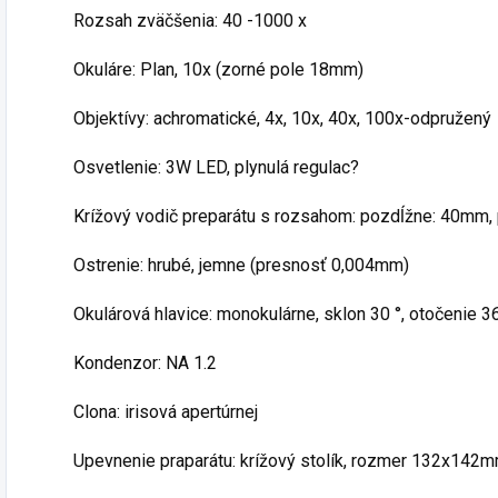
Rozsah zväčšenia: 40 -1000 x
Okuláre: Plan, 10x (zorné pole 18mm)
Objektívy: achromatické, 4x, 10x, 40x, 100x-odpružený
Osvetlenie: 3W LED, plynulá regulac?
Krížový vodič preparátu s rozsahom: pozdĺžne: 40mm,
Ostrenie: hrubé, jemne (presnosť 0,004mm)
Okulárová hlavice: monokulárne, sklon 30 °, otočenie 3
Kondenzor: NA 1.2
Clona: irisová apertúrnej
Upevnenie praparátu: krížový stolík, rozmer 132x142