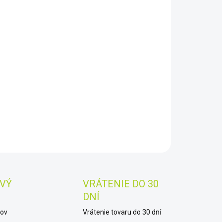
8.2026
−
+
Pridať do košíka
oskop DO Genetic PRO (mono)
AILNÉ INFORMÁCIE
OPÝTAŤ SA
STRÁŽIŤ
Uložiť
VÝ
VRÁTENIE DO 30
DNÍ
kov
Vrátenie tovaru do 30 dní