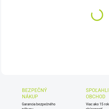
DO:
10.
Mikr
DET
BEZPEČNÝ
SPOĽAHLI
NÁKUP
OBCHOD
Garancia bezpečného
Viac ako 15 ro