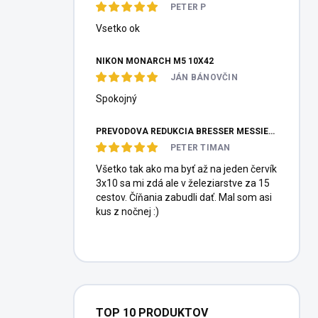
PETER P
Vsetko ok
NIKON MONARCH M5 10X42
JÁN BÁNOVČIN
Spokojný
PREVODOVÁ REDUKCIA BRESSER MESSIER HEXAFOC 1:10
PETER TIMAN
Všetko tak ako ma byť až na jeden červík
3x10 sa mi zdá ale v železiarstve za 15
cestov. Číňania zabudli dať. Mal som asi
kus z nočnej :)
TOP 10 PRODUKTOV