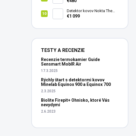
vedenie vŕtania Laserliner
€480
CenterScanner Compact
Detektor kovov Nokta The
Legend 2
€1 099
TESTY A RECENZIE
Recenzie termokamier Guide
Sensmart MobIR Air
17.3.2025
Rýchly štart s detektormi kovov
Minelab Equinox 900 a Equinox 700
2.3.2025
Biolite Firepit+ Ohnisko, ktoré Vás
nevydymí
2.6.2023