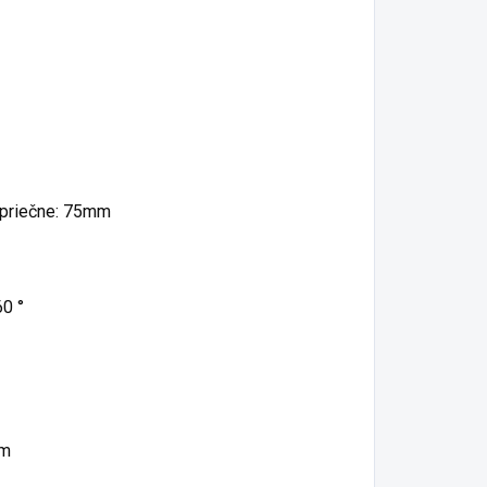
 priečne: 75mm
60 °
mm