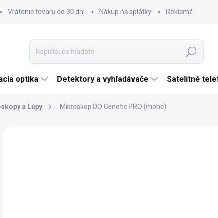
Vrátenie tovaru do 30 dní
Nákup na splátky
Reklamácia tova
Hľadať
cia optika
Detektory a vyhľadávače
Satelitné tel
skopy a Lupy
Mikroskop DO Genetic PRO (mono)
Neohodnotené
Podrobnosti hodnotenia
ZNAČKA:
DELTA 
TIP
€
€24
Jedn
SK
cena
MÔŽ