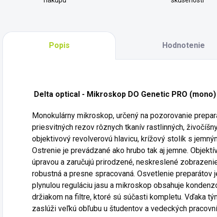
nákupu
skúseností
Popis
Hodnotenie
Delta optical - Mikroskop DO Genetic PRO (mono)
Monokulárny mikroskop, určený na pozorovanie prepará
priesvitných rezov rôznych tkanív rastlinných, živočíš
objektivový revolverovú hlavicu, krížový stolík s jem
Ostrenie je prevádzané ako hrubo tak aj jemne. Objektí
úpravou a zaručujú prirodzené, neskreslené zobrazenie
robustná a presne spracovaná. Osvetlenie preparátov
plynulou reguláciu jasu a mikroskop obsahuje kondenzo
držiakom na filtre, ktoré sú súčasti kompletu. Vďaka t
zaslúži veľkú obľubu u študentov a vedeckých pracovní