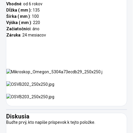
Vhodné
: od 6 rokov
Dĺžka ( mm ):
135
Šírka ( mm )
: 100
Výška ( mm )
: 220
Začiatočníci
: áno
Záruka
: 24 mesiacov
Diskusia
Buďte prvý, kto napíše príspevok k tejto položke.