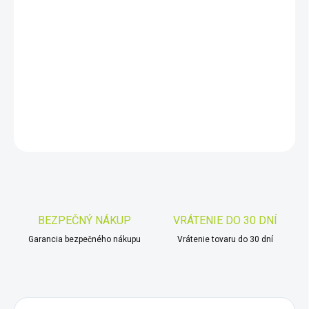
DORUČIŤ DO:
10.8.2026
−
+
Pridať do košíka
DETAILNÉ INFORMÁCIE
OPÝTAŤ SA
STRÁŽIŤ
Uložiť
BEZPEČNÝ NÁKUP
VRÁTENIE DO 30 DNÍ
Garancia bezpečného nákupu
Vrátenie tovaru do 30 dní