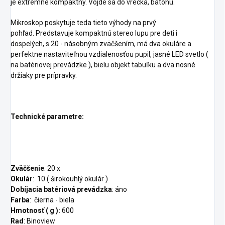
je extrémne kompaktný. Vojde sa do vrecka, batohu.
Mikroskop poskytuje teda tieto výhody na prvý
pohľad. Predstavuje kompaktnú stereo lupu pre deti i
dospelých, s 20 - násobným zväčšením, má dva okuláre a
perfektne nastaviteľnou vzdialenosťou pupil, jasné LED svetlo (
na batériovej prevádzke ), bielu objekt tabuľku a dva nosné
držiaky pre prípravky.
Technické parametre:
Zväčšenie
: 20 x
Okulár
: 10 ( širokouhlý okulár )
Dobíjacia batériová prevádzka
: áno
Farba
: čierna - biela
Hmotnosť ( g ):
600
Rad
: Binoview