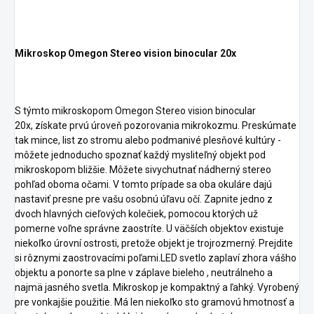
Mikroskop Omegon Stereo vision binocular 20x
S týmto mikroskopom Omegon Stereo vision binocular
20x, získate prvú úroveň pozorovania mikrokozmu. Preskúmate
tak mince, list zo stromu alebo podmanivé plesňové kultúry -
môžete jednoducho spoznať každý mysliteľný objekt pod
mikroskopom bližšie. Môžete sivychutnať nádherný stereo
pohľad oboma očami. V tomto prípade sa oba okuláre dajú
nastaviť presne pre vašu osobnú úľavu očí. Zapnite jedno z
dvoch hlavných cieľových kolečiek, pomocou ktorých už
pomerne voľne správne zaostríte. U väčších objektov existuje
niekoľko úrovní ostrosti, pretože objekt je trojrozmerný. Prejdite
si rôznymi zaostrovacími poľami.LED svetlo zaplaví zhora vášho
objektu a ponorte sa plne v záplave bieleho , neutrálneho a
najmä jasného svetla. Mikroskop je kompaktný a ľahký. Vyrobený
pre vonkajšie použitie. Má len niekoľko sto gramovú hmotnosť a