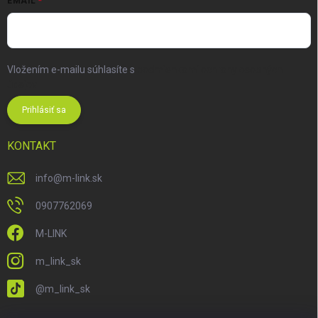
EMAIL
Vložením e-mailu súhlasíte s
podmienkami ochrany osobných
údajov
Prihlásiť sa
KONTAKT
info
@
m-link.sk
0907762069
M-LINK
m_link_sk
@m_link_sk