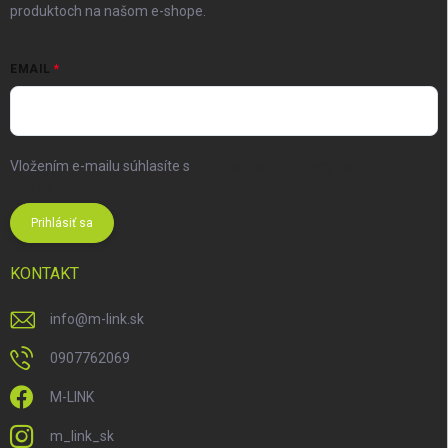
produktoch na našom e-shope.
EMAIL
Vložením e-mailu súhlasíte s
podmienkami ochrany osobných
údajov
Prihlásiť sa
KONTAKT
info
@
m-link.sk
0907762069
M-LINK
m_link_sk