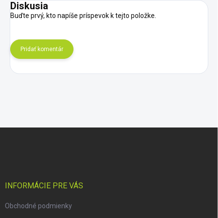
Diskusia
Buďte prvý, kto napíše príspevok k tejto položke.
Pridať komentár
Z
á
p
ä
t
i
INFORMÁCIE PRE VÁS
e
Obchodné podmienky