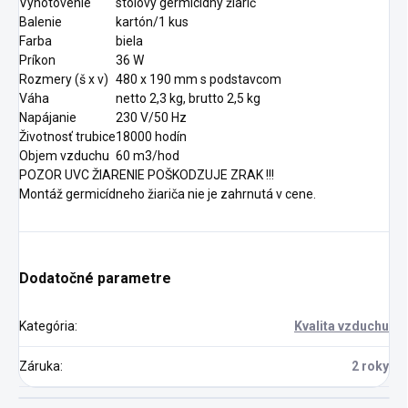
Vyhotovenie
stolový germicídny žiarič
Balenie
kartón/1 kus
Farba
biela
Príkon
36 W
Rozmery (š x v)
480 x 190 mm s podstavcom
Váha
netto 2,3 kg, brutto 2,5 kg
Napájanie
230 V/50 Hz
Životnosť trubice
18000 hodín
Objem vzduchu
60 m3/hod
POZOR UVC ŽIARENIE POŠKODZUJE ZRAK !!!
Montáž germicídneho žiariča nie je zahrnutá v cene.
Dodatočné parametre
Kategória
:
Kvalita vzduchu
Záruka
:
2 roky