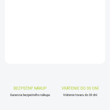
DORUČIŤ DO:
10.8.2026
−
+
Pridať do košíka
PROLUX G® 36WA s diaľkovým ovládaním ON/OFF
DETAILNÉ INFORMÁCIE
OPÝTAŤ SA
STRÁŽIŤ
Uložiť
BEZPEČNÝ NÁKUP
VRÁTENIE DO 30 DNÍ
Garancia bezpečného nákupu
Vrátenie tovaru do 30 dní