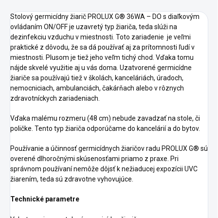
Stolový germicídny žiarič PROLUX G® 36WA – DO s diaľkovým
ovládaním ON/OFF je uzavretý typ žiariča, teda slúži na
dezinfekciu vzduchu v miestnosti. Toto zariadenie je veľmi
praktické z dôvodu, že sa dá používať aj za prítomnosti ľudí v
miestnosti. Plusom je tiež jeho veľm tichý chod. Vďaka tomu
nájde skvelé využitie aj u vás doma. Uzatvorené germicídne
žiariče sa používajú tiež v školách, kanceláriách, úradoch,
nemocniciach, ambulanciách, čakárňach alebo v rôznych
zdravotníckych zariadeniach.
Vďaka malému rozmeru (48 cm) nebude zavadzať na stole, či
poličke. Tento typ žiariča odporúčame do kancelárií a do bytov.
Používanie a účinnosť germicídnych žiaričov radu PROLUX G® sú
overené dlhoročnými skúsenosťami priamo z praxe. Pri
správnom používaní nemôže dôjsť k nežiaducej expozícii UVC
žiarením, teda sú zdravotne vyhovujúce.
Technické parametre