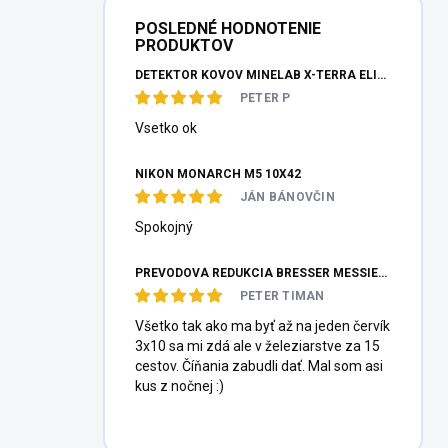
POSLEDNÉ HODNOTENIE
PRODUKTOV
DETEKTOR KOVOV MINELAB X-TERRA ELITE PINPOITER SET
PETER P
Vsetko ok
NIKON MONARCH M5 10X42
JÁN BÁNOVČIN
Spokojný
PREVODOVÁ REDUKCIA BRESSER MESSIER HEXAFOC 1:10
PETER TIMAN
Všetko tak ako ma byť až na jeden červík
3x10 sa mi zdá ale v železiarstve za 15
cestov. Číňania zabudli dať. Mal som asi
kus z nočnej :)