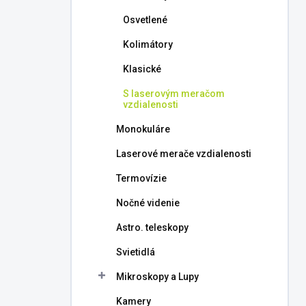
l
Osvetlené
Kolimátory
Klasické
S laserovým meračom
vzdialenosti
Monokuláre
Laserové merače vzdialenosti
Termovízie
Nočné videnie
Astro. teleskopy
Svietidlá
Mikroskopy a Lupy
Kamery