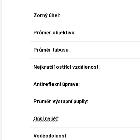
Zorný úhel:
Průměr objektivu:
Průměr tubusu:
Nejkratší ostřící vzdálenost:
Antireflexní úprava:
Průměr výstupní pupily:
Oční reliéf
:
Voděodolnost: