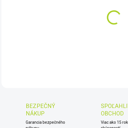
DO:
11.
stry
DET
BEZPEČNÝ
SPOĽAHLI
NÁKUP
OBCHOD
Garancia bezpečného
Viac ako 15 ro