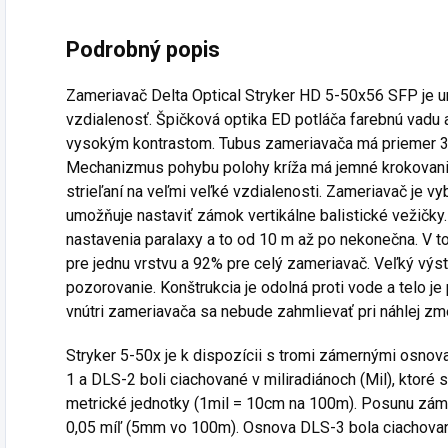
Podrobný popis
Zameriavač Delta Optical Stryker HD 5-50x56 SFP je ur
vzdialenosť. Špičková optika ED potláča farebnú vadu a
vysokým kontrastom. Tubus zameriavača má priemer 34
Mechanizmus pohybu polohy kríža má jemné krokovanie
strieľaní na veľmi veľké vzdialenosti. Zameriavač je v
umožňuje nastaviť zámok vertikálne balistické vežičky.
nastavenia paralaxy a to od 10 m až po nekonečna. V 
pre jednu vrstvu a 92% pre celý zameriavač. Veľký výs
pozorovanie. Konštrukcia je odolná proti vode a telo je
vnútri zameriavača sa nebude zahmlievať pri náhlej zme
Stryker 5-50x je k dispozícii s tromi zámernými osn
1 a DLS-2 boli ciachované v miliradiánoch (Mil), ktoré
metrické jednotky (1mil = 10cm na 100m). Posunu záme
0,05 míľ (5mm vo 100m). Osnova DLS-3 bola ciachova