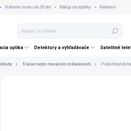
Vrátenie tovaru do 30 dní
Nákup na splátky
Reklamácia tova
Hľadať
cia optika
Detektory a vyhľadávače
Satelitné tel
ohľady
S laserovým meračom vzdialenosti
Puškohľad delta 
Neohodnotené
Podrobnosti hodnotenia
ZNAČKA:
DELTA 
NOVINKA
TIP
€1
ZADARMO
€1 
Jedn
SK
cena
MÔŽ