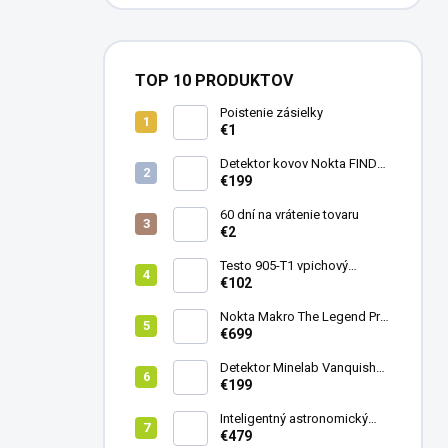
TOP 10 PRODUKTOV
Poistenie zásielky
€1
Detektor kovov Nokta FINDX
Pro
€199
60 dní na vrátenie tovaru
€2
Testo 905-T1 vpichový
teplomer
€102
Nokta Makro The Legend Pro
Pack - model 2024
€699
Detektor Minelab Vanquish
340
€199
Inteligentný astronomický
teleskop DwarfLab Dwarf
€479