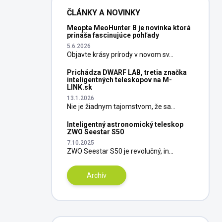
ČLÁNKY A NOVINKY
Meopta MeoHunter B je novinka ktorá
prináša fascinujúce pohľady
5.6.2026
Objavte krásy prírody v novom sv...
Prichádza DWARF LAB, tretia značka
inteligentných teleskopov na M-
LINK.sk
13.1.2026
Nie je žiadnym tajomstvom, že sa...
Inteligentný astronomický teleskop
ZWO Seestar S50
7.10.2025
ZWO Seestar S50 je revolučný, in...
Archív