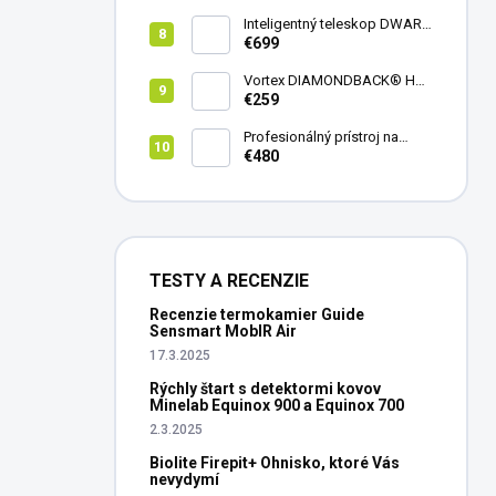
mini
Inteligentný teleskop DWARF
III + originálny statív DWARF 3
€699
Vortex DIAMONDBACK® HD
8X42
€259
Profesionálný prístroj na
vedenie vŕtania Laserliner
€480
CenterScanner Compact
TESTY A RECENZIE
Recenzie termokamier Guide
Sensmart MobIR Air
17.3.2025
Rýchly štart s detektormi kovov
Minelab Equinox 900 a Equinox 700
2.3.2025
Biolite Firepit+ Ohnisko, ktoré Vás
nevydymí