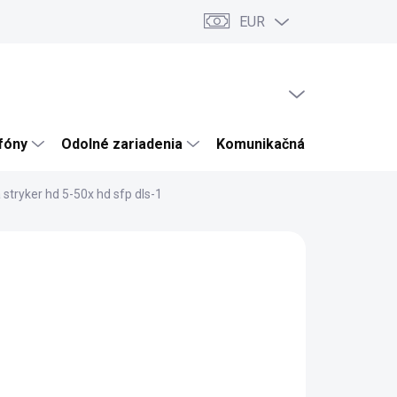
EUR
ru
Články a novinky
Testy a recenzie
Hodnotenie obchodu
PRÁZDNY KOŠÍK
NÁKUPNÝ
KOŠÍK
efóny
Odolné zariadenia
Komunikačná technika
stryker hd 5-50x hd sfp dls-1
OPTICAL
 769
438,21 bez DPH
otková
LADOM
:
EME DORUČIŤ