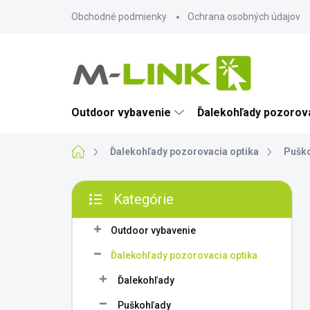
Prejsť
Obchodné podmienky
Ochrana osobných údajov
na
obsah
Outdoor vybavenie
Ďalekohľady pozorova
Domov
Ďalekohľady pozorovacia optika
Pušk
B
Kategórie
o
Preskočiť
č
kategórie
n
Outdoor vybavenie
ý
Ďalekohľady pozorovacia optika
p
a
Ďalekohľady
n
Puškohľady
e