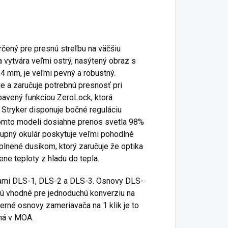
čený pre presnú streľbu na väčšiu
 vytvára veľmi ostrý, nasýtený obraz s
 mm, je veľmi pevný a robustný.
 a zaručuje potrebnú presnosť pri
ybavený funkciou ZeroLock, ktorá
 Stryker disponuje bočné reguláciu
tomto modeli dosiahne prenos svetla 98%
tupný okulár poskytuje veľmi pohodlné
 plnené dusíkom, ktorý zaručuje že optika
ne teploty z hladu do tepla.
ovami DLS-1, DLS-2 a DLS-3. Osnovy DLS-
 sú vhodné pre jednoduchú konverziu na
rné osnovy zameriavača na 1 klik je to
ná v MOA.