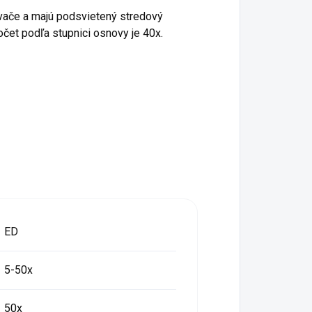
avače a majú podsvietený stredový
čet podľa stupnici osnovy je 40x.
ED
5-50x
50x