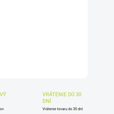
8.2026
−
+
Pridať do košíka
ker hd 5-50x hd sfp dls-1
AILNÉ INFORMÁCIE
OPÝTAŤ SA
STRÁŽIŤ
Uložiť
VÝ
VRÁTENIE DO 30
DNÍ
kov
Vrátenie tovaru do 30 dní