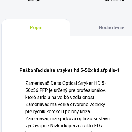
nákupu
skúseností
Popis
Hodnotenie
Puškohľad delta stryker hd 5-50x hd sfp dls-1
Zameriavač Delta Optical Stryker HD 5-
50x56 FFP je určený pre profesionálov,
ktoré strieľa na veľké vzdialenosti.
Zameriavač má veľká otvorené vežičky
pre rýchlu korekciu polohy kríža.
Zameriavač má špičkovú optickú sústavu
využívajúce Nízkodisperzná sklo ED a