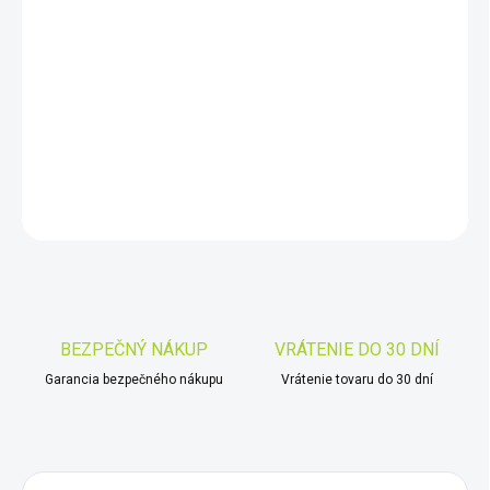
DORUČIŤ DO:
11.8.2026
−
+
Pridať do košíka
DETAILNÉ INFORMÁCIE
OPÝTAŤ SA
STRÁŽIŤ
Uložiť
BEZPEČNÝ NÁKUP
VRÁTENIE DO 30 DNÍ
Garancia bezpečného nákupu
Vrátenie tovaru do 30 dní