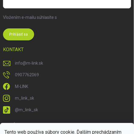
Vložením e-mailu súhlasíte s
podmienkami ochrany osobných
údajov
Prihlásiť sa
KONTAKT
info
@
m-link.sk
0907762069
M-LINK
m_link_sk
@m_link_sk
PRIJÍMAME ONLINE PLATBY
Tento web používa súbory cookie. Ďalším prechádzaním