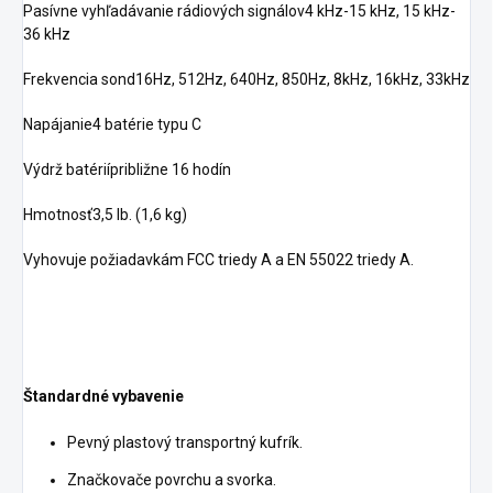
Pasívne vyhľadávanie rádiových signálov4 kHz-15 kHz, 15 kHz-
36 kHz
Frekvencia sond16Hz, 512Hz, 640Hz, 850Hz, 8kHz, 16kHz, 33kHz
Napájanie4 batérie typu C
Výdrž batériípribližne 16 hodín
Hmotnosť3,5 lb. (1,6 kg)
Vyhovuje požiadavkám FCC triedy A a EN 55022 triedy A.
Štandardné vybavenie
Pevný plastový transportný kufrík.
Značkovače povrchu a svorka.