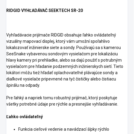
RIDGID VYHĽADÁVAČ SEEKTECH SR-20
Vyhľadávacie prijímače RIDGID obsahuje ľahko ovládateľný
vizuálny mapovací displej, ktorý vám umožní spoľahlivo
lokalozovať inžinierske siete a sondy. Používajú sa s kamerou
SeeSnake vybavenou sondovým vysielačom pre lokalizáciu
hlavy kamery pri prehliadke, alebo sa dajú použiť s potrubným
vysielačom pre hľadanie podzemných inžinierskych sietí. Tieto
lokátori môžu tiež hľadať oplachovateľné plávajúce sondy a
diaľkové vysielače pripevnené na tyč čističky alebo čistiacu
špirálu na odpady.
Pre ľahký a napriek tomu robustný prijímač, ktorý poskytuje
všetky potrebné údaje pre rýchle a presnejšie vyhľadávanie.
Ľahko ovládateľný
Funkcia cieľové vedenie a navádzací šípky rýchlo