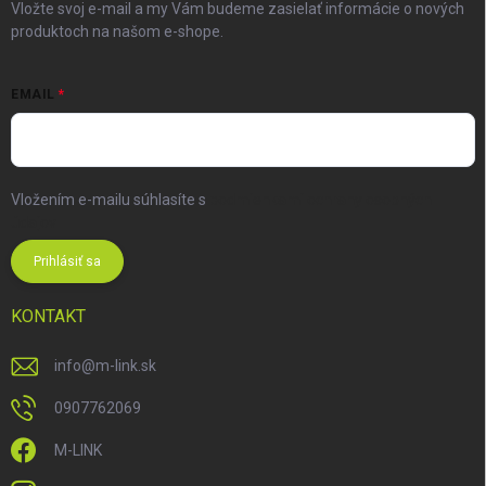
Vložte svoj e-mail a my Vám budeme zasielať informácie o nových
produktoch na našom e-shope.
EMAIL
Vložením e-mailu súhlasíte s
podmienkami ochrany osobných
údajov
Prihlásiť sa
KONTAKT
info
@
m-link.sk
0907762069
M-LINK