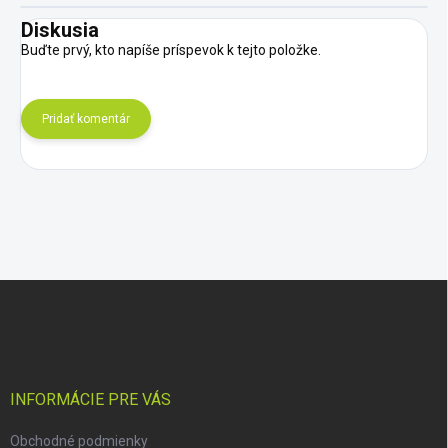
Diskusia
Buďte prvý, kto napíše príspevok k tejto položke.
Pridať komentár
Z
á
p
ä
t
i
INFORMÁCIE PRE VÁS
e
Obchodné podmienky