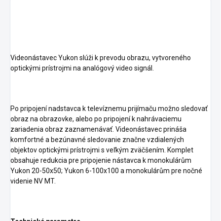
Videonástavec Yukon slúži k prevodu obrazu, vytvoreného
optickými prístrojmi na analógový video signál.
Po pripojení nadstavca k televíznemu prijímaču možno sledovať
obraz na obrazovke, alebo po pripojení k nahrávaciemu
zariadenia obraz zaznamenávať. Videonástavec prináša
komfortné a bezúnavné sledovanie značne vzdialených
objektov optickými prístrojmi s veľkým zväčšením. Komplet
obsahuje redukcia pre pripojenie nástavca k monokulárům
Yukon 20-50x50; Yukon 6-100x100 a monokulárům pre nočné
videnie NV MT.