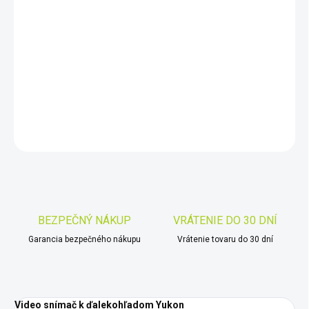
DORUČIŤ DO:
10.8.2026
−
+
Pridať do košíka
DETAILNÉ INFORMÁCIE
OPÝTAŤ SA
STRÁŽIŤ
Uložiť
BEZPEČNÝ NÁKUP
VRÁTENIE DO 30 DNÍ
Garancia bezpečného nákupu
Vrátenie tovaru do 30 dní
Video snímač k ďalekohľadom Yukon