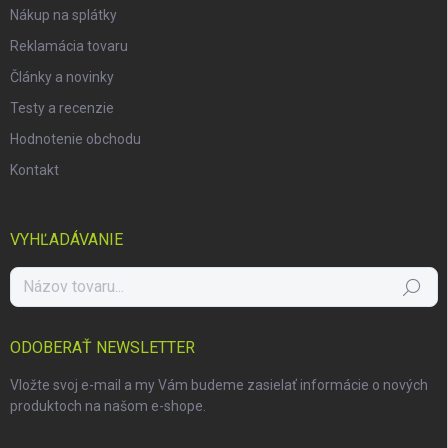
i
Nákup na splátky
s
u
Reklamácia tovaru
Články a novinky
Testy a recenzie
Hodnotenie obchodu
Kontakt
VYHĽADÁVANIE
Hľadať
ODOBERAŤ NEWSLETTER
Vložte svoj e-mail a my Vám budeme zasielať informácie o nových
produktoch na našom e-shope.