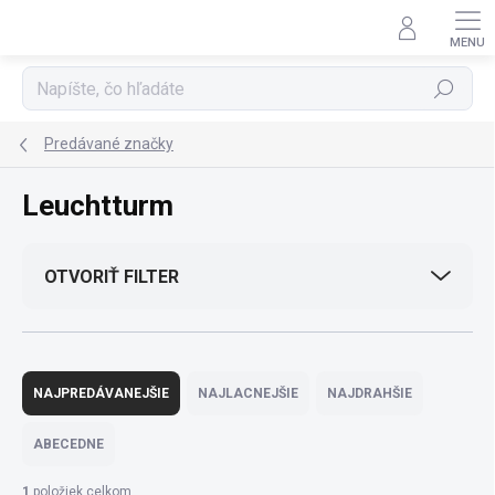
Prejsť
na
obsah
Hľadať
Predávané značky
Leuchtturm
OTVORIŤ FILTER
R
a
NAJPREDÁVANEJŠIE
NAJLACNEJŠIE
NAJDRAHŠIE
d
e
ABECEDNE
n
i
1
položiek celkom