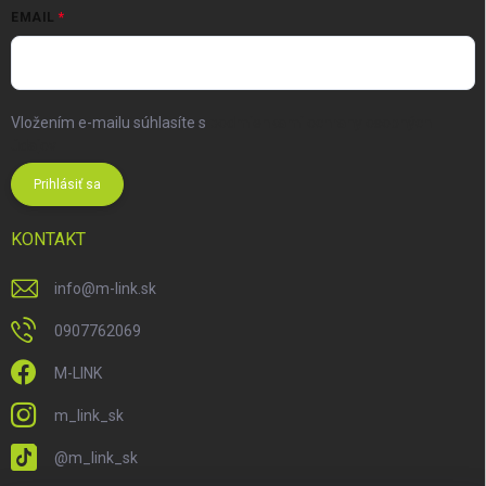
EMAIL
Vložením e-mailu súhlasíte s
podmienkami ochrany osobných
údajov
Prihlásiť sa
KONTAKT
info
@
m-link.sk
0907762069
M-LINK
m_link_sk
@m_link_sk