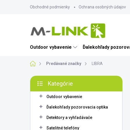
Prejsť
Obchodné podmienky
Ochrana osobných údajov
na
obsah
Outdoor vybavenie
Ďalekohľady pozorova
Domov
Predávané značky
LIBRA
B
Kategórie
o
Preskočiť
č
kategórie
n
Outdoor vybavenie
ý
Ďalekohľady pozorovacia optika
p
a
Detektory a vyhľadávače
n
Satelitné telefóny
e