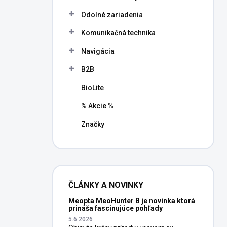
l
Odolné zariadenia
Komunikačná technika
Navigácia
B2B
BioLite
% Akcie %
Značky
ČLÁNKY A NOVINKY
Meopta MeoHunter B je novinka ktorá
prináša fascinujúce pohľady
5.6.2026