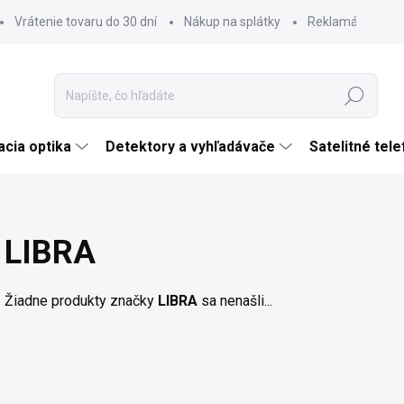
Vrátenie tovaru do 30 dní
Nákup na splátky
Reklamácia tova
Hľadať
cia optika
Detektory a vyhľadávače
Satelitné tel
LIBRA
Žiadne produkty značky
LIBRA
sa nenašli...