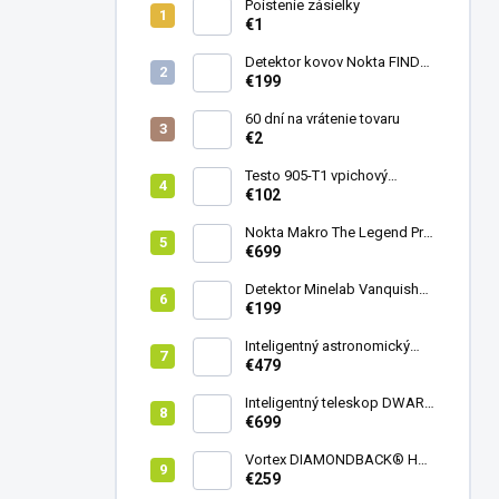
Poistenie zásielky
€1
Detektor kovov Nokta FINDX
Pro
€199
60 dní na vrátenie tovaru
€2
Testo 905-T1 vpichový
teplomer
€102
Nokta Makro The Legend Pro
Pack - model 2024
€699
Detektor Minelab Vanquish
340
€199
Inteligentný astronomický
teleskop DwarfLab Dwarf
€479
mini
Inteligentný teleskop DWARF
III + originálny statív DWARF 3
€699
Vortex DIAMONDBACK® HD
8X42
€259