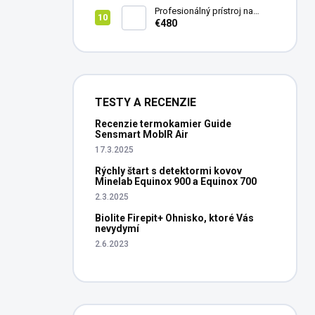
Profesionálný prístroj na
vedenie vŕtania Laserliner
€480
CenterScanner Compact
TESTY A RECENZIE
Recenzie termokamier Guide
Sensmart MobIR Air
17.3.2025
Rýchly štart s detektormi kovov
Minelab Equinox 900 a Equinox 700
2.3.2025
Biolite Firepit+ Ohnisko, ktoré Vás
nevydymí
2.6.2023