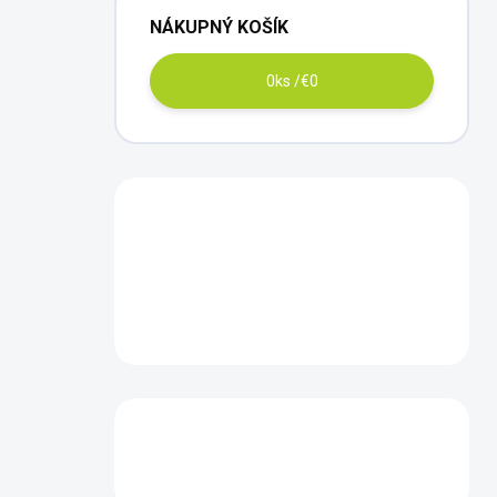
NÁKUPNÝ KOŠÍK
0
ks /
€0