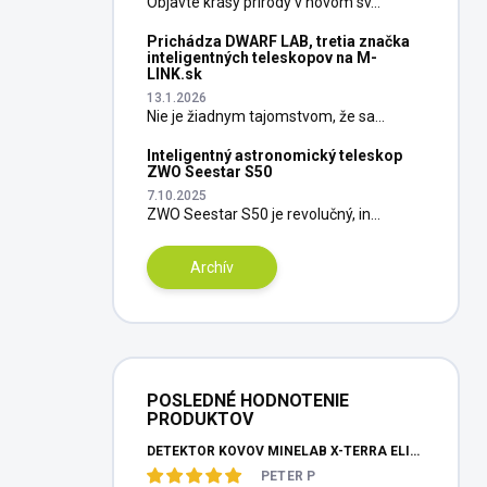
Objavte krásy prírody v novom sv...
Prichádza DWARF LAB, tretia značka
inteligentných teleskopov na M-
LINK.sk
13.1.2026
Nie je žiadnym tajomstvom, že sa...
Inteligentný astronomický teleskop
ZWO Seestar S50
7.10.2025
ZWO Seestar S50 je revolučný, in...
Archív
POSLEDNÉ HODNOTENIE
PRODUKTOV
DETEKTOR KOVOV MINELAB X-TERRA ELITE PINPOITER SET
PETER P