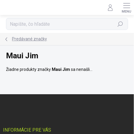
Prejsť
na
obsah
Hľadať
Predávané značky
Maui Jim
Žiadne produkty značky
Maui Jim
sa nenašli...
Z
á
p
ä
t
i
INFORMÁCIE PRE VÁS