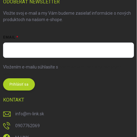
ODOBERAŤ NEWSLETTER
Vložte svoj e-mail a my Vám budeme zasielať informácie o nových
produktoch na našom e-shope.
EMAIL
Vložením e-mailu súhlasíte s
podmienkami ochrany osobných
údajov
Prihlásiť sa
KONTAKT
info
@
m-link.sk
0907762069