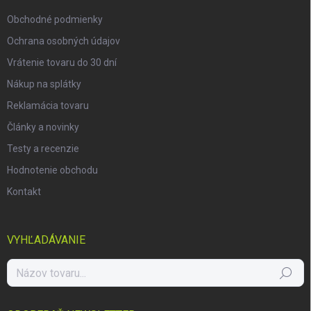
e
Obchodné podmienky
Ochrana osobných údajov
Vrátenie tovaru do 30 dní
Nákup na splátky
Reklamácia tovaru
Články a novinky
Testy a recenzie
Hodnotenie obchodu
Kontakt
VYHĽADÁVANIE
Hľadať