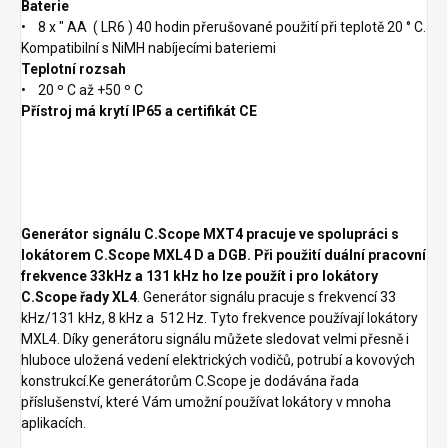
Baterie
• 8 x " AA ( LR6 ) 40 hodin přerušované použití při teplotě 20 ° C.
Kompatibilní s NiMH nabíjecími bateriemi
Teplotní rozsah
• 20 º C až +50 º C
Přístroj má krytí IP65 a certifikát CE
Generátor signálu C.Scope MXT4 pracuje ve spolupráci s
lokátorem C.Scope MXL4 D a DGB. Při použití duální pracovní
frekvence 33kHz a 131 kHz ho lze použít i pro lokátory
C.Scope řady XL4
. Generátor signálu pracuje s frekvencí 33
kHz/131 kHz, 8 kHz a 512 Hz. Tyto frekvence používají lokátory
MXL4. Díky generátoru signálu můžete sledovat velmi přesně i
hluboce uložená vedení elektrických vodičů, potrubí a kovových
konstrukcí.Ke generátorům C.Scope je dodávána řada
příslušenství, které Vám umožní používat lokátory v mnoha
aplikacích.