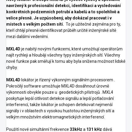
navržený k profesionální detekci, identifikaci a vysledování
konkrétních podzemních potrubí a kabelů a to spolehlivě a
velice přesně. Je uzpůsobený, aby dokázal pracovat i v
místech s velkým počtem sítí.
To je užitečné zejména pro ty,
kteří chtějí přesně identifikovat průběh určité inženýrské sítě
mezi dalšími vedeními.
MXL4D
je nabitý novými funkcemi, které umožňují operátorům
najít rychleji a hlouběji všechny typy inženýrských sítí. Všechny
nové funkce pak směřují k tomu aby byla snížena možnost lidské
chyby.
MXL4D
lokátor je řízený výkonným signálním procesorem .
Pokročilý software umožňuje MXL4D dosáhnout úrovně
výkonnosti obvykle pouze u geodetických přístrojů . MXL4
poskytuje lepší citlivost detekce signálu a lepší potlačování
interferencí, takže lokátor je schopen detekovat nejmenší
signály i v oblastech s vysokou hustotou inženýrských sítí a
velkým množstvím elektromagnetických interferencí.
Použití nové simultánní frekvence
33kHz
a
131 kHz
dává