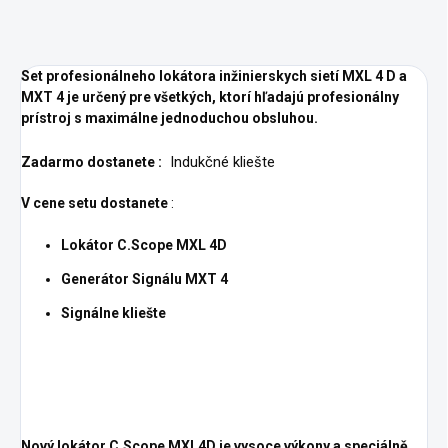
Set profesionálneho lokátora inžinierskych sietí MXL 4 D a
MXT 4 je určený pre všetkých, ktorí hľadajú profesionálny
prístroj s maximálne jednoduchou obsluhou.
Indukčné kliešte
Zadarmo dostanete :
V cene setu dostanete
:
Lokátor C.Scope MXL 4D
Generátor Signálu MXT 4
Signálne kliešte
Nový lokátor C.Scope MXL4D je vysoce výkony a speciálně