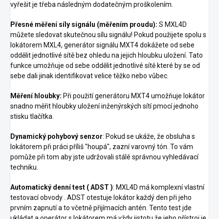
vyřešit je třeba následným dodatečným proškolením.
Přesné měření síly signálu (měřením proudu):
S MXL4D
můžete sledovat skutečnou sílu signálu! Pokud použijete spolu s
lokátorem MXL4, generátor signálu MXT4 dokážete od sebe
oddělit jednotlivé sítě bez ohledu na jejich hloubku uložení. Tato
funkce umožňuje od sebe oddělit jednotlivé sítě které by se od
sebe dali jinak identifikovat velice těžko nebo vůbec.
Měření hloubky:
Při použití generátoru MXT4 umožňuje lokátor
snadno měřit hloubky uložení inženýrských sítí pmocí jednoho
stisku tlačítka.
Dynamický pohybový senzor
: Pokud se ukáže, že obsluha s
lokátorem při práci příliš "houpá", zazní varovný tón. To vám
pomůže při tom aby jste udržovali stálé správnou vyhledávací
techniku.
Automatický denní test ( ADST )
: MXL4D má komplexní vlastní
testovací obvody . ADST otestuje lokátor každý den při jeho
prvním zapnutí a to včetně přijímacích antén. Tento test jde
ukládat a operátor s lokátorem má vždy jistotu že jeho přístroj je