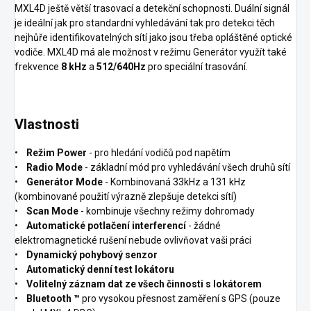
MXL4D ještě větší trasovací a detekční schopnosti. Duální signál
je ideální jak pro standardní vyhledávání tak pro detekci těch
nejhůře identifikovatelných sítí jako jsou třeba opláštěné optické
vodiče. MXL4D má ale možnost v režimu Generátor využít také
frekvence
8 kHz
a
512/640Hz
pro speciální trasování.
Vlastnosti
•
Režim Power
- pro hledání vodičů pod napětím
•
Radio Mode
- základní mód pro vyhledávání všech druhů sítí
•
Generátor Mode
- Kombinovaná 33kHz a 131 kHz
(kombinované použití výrazně zlepšuje detekci sítí)
•
Scan Mode
- kombinuje všechny režimy dohromady
•
Automatické potlačení interferencí
- žádné
elektromagnetické rušení nebude ovlivňovat vaši práci
•
Dynamický pohybový senzor
•
Automatický denní test lokátoru
•
Volitelný záznam dat ze všech činnosti s lokátorem
•
Bluetooth ™
pro vysokou přesnost zaměření s GPS (pouze