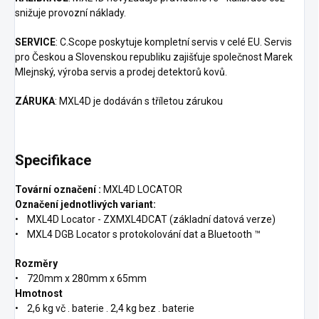
snižuje provozní náklady.
SERVICE
: C.Scope poskytuje kompletní servis v celé EU. Servis
pro Českou a Slovenskou republiku zajišťuje společnost Marek
Mlejnský, výroba servis a prodej detektorů kovů.
ZÁRUKA
: MXL4D je dodáván s tříletou zárukou
Specifikace
Tovární označení :
MXL4D LOCATOR
Označení jednotlivých variant:
• MXL4D Locator - ZXMXL4DCAT (základní datová verze)
• MXL4 DGB Locator s protokolování dat a Bluetooth ™
Rozměry
• 720mm x 280mm x 65mm
Hmotnost
• 2,6 kg vč . baterie . 2,4 kg bez . baterie