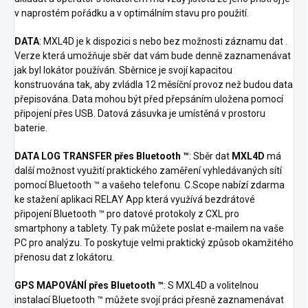
v naprostém pořádku a v optimálním stavu pro použití.
DATA
: MXL4D je k dispozici s nebo bez možnosti záznamu dat .
Verze která umožňuje sběr dat vám bude denně zaznamenávat
jak byl lokátor používán. Sběrnice je svojí kapacitou
konstruována tak, aby zvládla 12 měsíční provoz než budou data
přepisována. Data mohou být před přepsáním uložena pomocí
připojení přes USB. Datová zásuvka je umístěná v prostoru
baterie.
DATA LOG TRANSFER přes Bluetooth ™
: Sběr dat
MXL4D
má
další možnost využití praktického zaměření vyhledávaných sítí
pomocí Bluetooth ™ a vašeho telefonu. C.Scope nabízí zdarma
ke stažení aplikaci RELAY App která využívá bezdrátové
připojení Bluetooth ™ pro datové protokoly z CXL pro
smartphony a tablety. Ty pak můžete poslat e-mailem na vaše
PC pro analýzu. To poskytuje velmi praktický způsob okamžitého
přenosu dat z lokátoru.
GPS MAPOVÁNÍ přes Bluetooth ™
: S MXL4D a volitelnou
instalací Bluetooth ™ můžete svojí práci přesně zaznamenávat