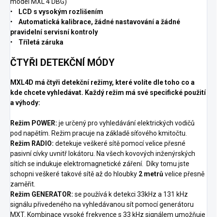
model MXL 4 DBG)
•
LCD s vysokým rozlišením
•
Automatická kalibrace, žádné nastavování a žádné
pravidelní servisní kontroly
•
Tříletá záruka
ČTYŘI DETEKČNÍ MÓDY
MXL4D má čtyři detekční režimy, které volíte dle toho co a
kde chcete vyhledávat. Každý režim má své specifické použití
a výhody:
Režim POWER:
je určený pro vyhledávání elektrických vodičů
pod napětím. Režim pracuje na základě síťového kmitočtu.
Režim RADIO:
detekuje veškeré sítě pomocí velice přesné
pasivní cívky uvnitř lokátoru. Na všech kovových inženýrských
sítích se indukuje elektromagnetické záření. Díky tomu jste
schopni veškeré takové sítě až do hloubky
2 metrů
velice přesně
zaměřit.
Režim GENERATOR:
se používá k detekci 33kHz a 131 kHz
signálu přivedeného na vyhledávanou sít pomocí generátoru
MXT. Kombinace vysoké frekvence s 33 kHz signálem umožňuje