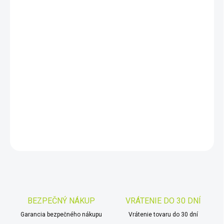
DORUČIŤ DO:
11.8.2026
−
+
Pridať do košíka
Set profesionálneho lokátora inžinierskych sietí MXL 4 D a MXT 4
je určený pre všetkých, ktorí hľadajú profesionálny prístroj s
maximálne jednoduchou obsluhou.
DETAILNÉ INFORMÁCIE
OPÝTAŤ SA
STRÁŽIŤ
Uložiť
BEZPEČNÝ NÁKUP
VRÁTENIE DO 30 DNÍ
Garancia bezpečného nákupu
Vrátenie tovaru do 30 dní