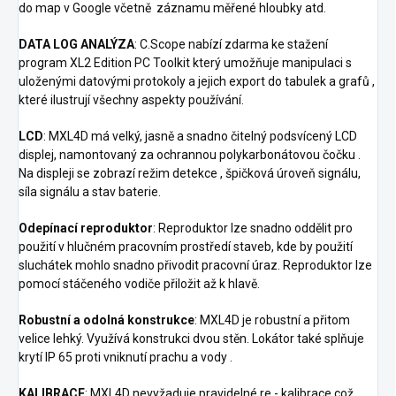
do map v Google včetně záznamu měřené hloubky atd.
DATA LOG ANALÝZA
: C.Scope nabízí zdarma ke stažení
program XL2 Edition PC Toolkit který umožňuje manipulaci s
uloženými datovými protokoly a jejich export do tabulek a grafů ,
které ilustrují všechny aspekty používání.
LCD
: MXL4D má velký, jasně a snadno čitelný podsvícený LCD
displej, namontovaný za ochrannou polykarbonátovou čočku .
Na displeji se zobrazí režim detekce , špičková úroveň signálu,
síla signálu a stav baterie.
Odepínací reproduktor
: Reproduktor lze snadno oddělit pro
použití v hlučném pracovním prostředí staveb, kde by použití
sluchátek mohlo snadno přivodit pracovní úraz. Reproduktor lze
pomocí stáčeného vodiče přiložit až k hlavě.
Robustní a odolná konstrukce
: MXL4D je robustní a přitom
velice lehký. Využívá konstrukci dvou stěn. Lokátor také splňuje
krytí IP 65 proti vniknutí prachu a vody .
KALIBRACE
: MXL4D nevyžaduje pravidelné re - kalibrace což