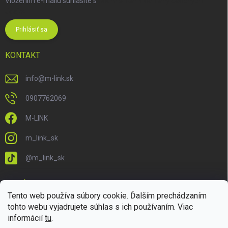
Vložením e-mailu súhlasíte s
podmienkami ochrany osobných
údajov
Prihlásiť sa
KONTAKT
info
@
m-link.sk
0907762069
M-LINK
m_link_sk
@m_link_sk
PRIJÍMAME ONLINE PLATBY
Tento web používa súbory cookie. Ďalším prechádzaním
tohto webu vyjadrujete súhlas s ich používaním. Viac
informácií
tu
.