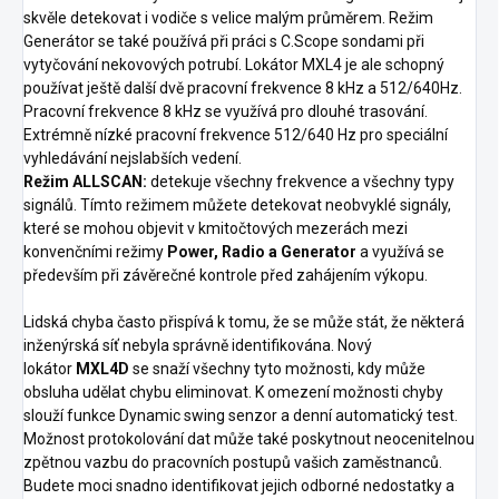
skvěle detekovat i vodiče s velice malým průměrem. Režim
Generátor se také používá při práci s C.Scope sondami při
vytyčování nekovových potrubí. Lokátor MXL4 je ale schopný
používat ještě další dvě pracovní frekvence 8 kHz a 512/640Hz.
Pracovní frekvence 8 kHz se využívá pro dlouhé trasování.
Extrémně nízké pracovní frekvence 512/640 Hz pro speciální
vyhledávání nejslabších vedení.
Režim ALLSCAN:
detekuje všechny frekvence a všechny typy
signálů. Tímto režimem můžete detekovat neobvyklé signály,
které se mohou objevit v kmitočtových mezerách mezi
konvenčními režimy
Power, Radio a Generator
a využívá se
především při závěrečné kontrole před zahájením výkopu.
Lidská chyba často přispívá k tomu, že se může stát, že některá
inženýrská síť nebyla správně identifikována. Nový
lokátor
MXL4D
se snaží všechny tyto možnosti, kdy může
obsluha udělat chybu eliminovat. K omezení možnosti chyby
slouží funkce Dynamic swing senzor a denní automatický test.
Možnost protokolování dat může také poskytnout neocenitelnou
zpětnou vazbu do pracovních postupů vašich zaměstnanců.
Budete moci snadno identifikovat jejich odborné nedostatky a