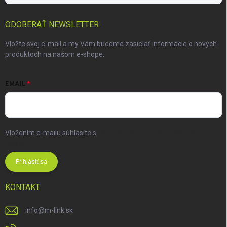
ODOBERAŤ NEWSLETTER
Vložte svoj e-mail a my Vám budeme zasielať informácie o nových
produktoch na našom e-shope.
EMAIL
Vložením e-mailu súhlasíte s
podmienkami ochrany osobných
údajov
Prihlásiť sa
KONTAKT
info
@
m-link.sk