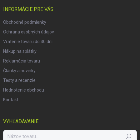
t
i
INFORMÁCIE PRE VÁS
e
Obchodné podmienky
Ochrana osobných údajov
Vrátenie tovaru do 30 dní
Nákup na splátky
Reklamácia tovaru
Články a novinky
Testy a recenzie
Hodnotenie obchodu
Kontakt
VYHĽADÁVANIE
Hľadať