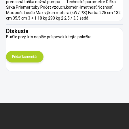
prenosná taška nožná pumpa Technické parametre Dĺžka
Šírka Priemer tuby Počet vzduch.komôr Hmotnosť Nosnosť
Max.počet osôb Max.výkon motora (kW / PS) Farba 225 cm 132
cm 35,5 cm 3 + 1 18 kg 290 kg 2 2,5 / 3,3 šedá
Diskusia
Buďte prvý, kto napíše príspevok k tejto položke.
Pridať komentár
Z
á
p
ä