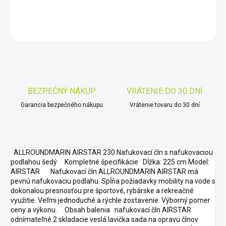
DETAILNÉ INFORMÁCIE
OPÝTAŤ SA
STRÁŽIŤ
Uložiť
BEZPEČNÝ NÁKUP
VRÁTENIE DO 30 DNÍ
Garancia bezpečného nákupu
Vrátenie tovaru do 30 dní
ALLROUNDMARIN AIRSTAR 230 Nafukovací čln s nafukovaciou
podlahou šedý Kompletné špecifikácie Dĺžka: 225 cm Model:
AIRSTAR Nafukovací čln ALLROUNDMARIN AIRSTAR má
pevnú nafukovaciu podlahu. Spĺňa požiadavky mobility na vode s
dokonalou presnosťou pre športové, rybárske a rekreačné
využitie. Veľmi jednoduché a rýchle zostavenie. Výborný pomer
ceny a výkonu. Obsah balenia nafukovací čln AIRSTAR
odnímateľné 2 skladacie veslá lavička sada na opravu člnov