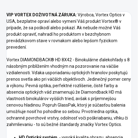
VIP VORTEX DOŽIVOTNÁ ZÁRUKA:
Výrobca, Vortex Optics v
USA, bezplatne opraví alebo vymení Váš produkt Vortex® v
prípade, že sa poškodí alebo pokazí. Ak nebude možné Váš
produkt opraviť, nahradí ho produktom v bezchybnom
prevádzkovom stave v rovnakom alebo lepšom fyzickom
prevedení.
Vortex DIAMONDBACK® HD 8X42 - Binokulárne ďalekohľady s 8
násobným priblížením vhodným na pozorovanie na väčšie
vzdialenosti. Vďaka usporiadaniu optických hranolov poskytujú
prenos svetla ako pri väčších objektívoch. Jedinečný pomer ceny
a výkonu. Pevná optika, perfektné rozlíšenie, čisté farby a
absencia optických vád znamenujú že Diamondback HD má
vlastnosti binokulárov vyšších tried, avšak s príjemnejšou
cenovou hladinou. Popruh GlassPak, ktorý je súčasťou balenia
umožňuje nosiť ho pohodlne so sebou. Prvotriedna optika,
ochranné povrchové vrstvy, odolnosť voči poškriabaniu, vlhku či
zahmlievaniu - to sú bežné štandardy značky Vortex Optics.
HD Optický systém
- vysoká kvalita obrazu, absencia