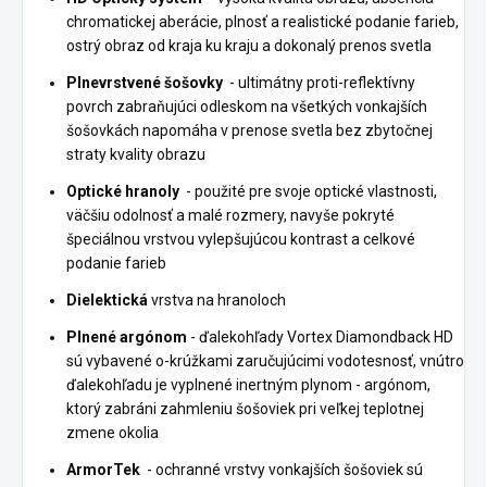
chromatickej aberácie, plnosť a realistické podanie farieb,
ostrý obraz od kraja ku kraju a dokonalý prenos svetla
Plnevrstvené šošovky
- ultimátny proti-reflektívny
povrch zabraňujúci odleskom na všetkých vonkajších
šošovkách napomáha v prenose svetla bez zbytočnej
straty kvality obrazu
Optické hranoly
- použité pre svoje optické vlastnosti,
väčšiu odolnosť a malé rozmery, navyše pokryté
špeciálnou vrstvou vylepšujúcou kontrast a celkové
podanie farieb
Dielektická
vrstva na hranoloch
Plnené argónom
- ďalekohľady Vortex Diamondback HD
sú vybavené o-krúžkami zaručujúcimi vodotesnosť, vnútro
ďalekohľadu je vyplnené inertným plynom - argónom,
ktorý zabráni zahmleniu šošoviek pri veľkej teplotnej
zmene okolia
ArmorTek
- ochranné vrstvy vonkajších šošoviek sú