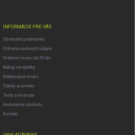
á
p
ä
t
i
INFORMÁCIE PRE VÁS
e
Obchodné podmienky
Ochrana osobných údajov
Vrátenie tovaru do 30 dní
Nákup na splátky
Reklamácia tovaru
Články a novinky
Testy a recenzie
Hodnotenie obchodu
Kontakt
VYHĽADÁVANIE