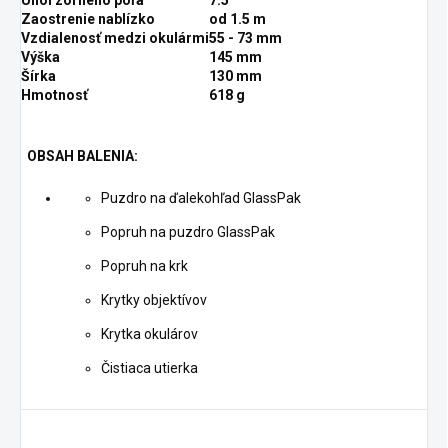
Uhol zorného poľa
7.5°
Zaostrenie nablízko
od 1.5 m
Vzdialenosť medzi okulármi
55 - 73 mm
Výška
145 mm
Šírka
130 mm
Hmotnosť
618 g
OBSAH BALENIA:
Puzdro na ďalekohľad GlassPak
Popruh na puzdro GlassPak
Popruh na krk
Krytky objektívov
Krytka okulárov
Čistiaca utierka