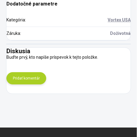
Dodatočné parametre
Kategória
:
Vortex USA
Záruka
:
Doživotná
Diskusia
Buďte prvý, kto napíše príspevok k tejto položke.
Pridať komentár
Z