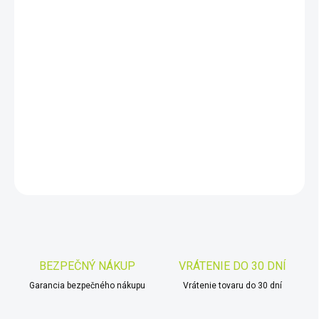
11.8.2026
−
+
Pridať do košíka
Vortex DIAMONDBACK® HD 8X42 - Binokulárne ďalekohľady s 8
násobným priblížením vhodným na pozorovanie na väčšie
vzdialenosti.
DETAILNÉ INFORMÁCIE
OPÝTAŤ SA
STRÁŽIŤ
Uložiť
BEZPEČNÝ NÁKUP
VRÁTENIE DO 30 DNÍ
Garancia bezpečného nákupu
Vrátenie tovaru do 30 dní