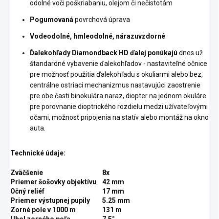
odolné voči poškriabaniu, olejom či nečistotám
Pogumovaná
povrchová úprava
Vodeodolné, hmleodolné, nárazuvzdorné
Ďalekohľady Diamondback HD ďalej ponúkajú
dnes už
štandardné vybavenie ďalekohľadov - nastaviteľné očnice
pre možnosť použitia ďalekohľadu s okuliarmi alebo bez,
centrálne ostriaci mechanizmus nastavujúci zaostrenie
pre obe časti binokulára naraz, diopter na jednom okuláre
pre porovnanie dioptrického rozdielu medzi užívateľovými
očami, možnosť pripojenia na statív alebo montáž na okno
auta.
Technické údaje:
Zväčšenie
8x
Priemer šošovky objektívu
42 mm
Očný reliéf
17 mm
Priemer výstupnej pupily
5.25 mm
Zorné pole v 1000 m
131 m