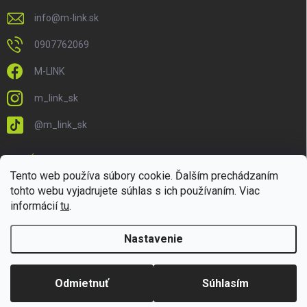
info
@
m-link.sk
0907762069
M-LINK
m_link_sk
@m_link_sk
PRIJÍMAME ONLINE PLATBY
Tento web používa súbory cookie. Ďalším prechádzaním
tohto webu vyjadrujete súhlas s ich používaním. Viac
informácií
tu
.
Nastavenie
Copyright 2026
M-LINK.sk
. Všetky práva vyhradené.
Upraviť nastavenie
cookies
Odmietnuť
Súhlasím
Vytvoril Shoptet