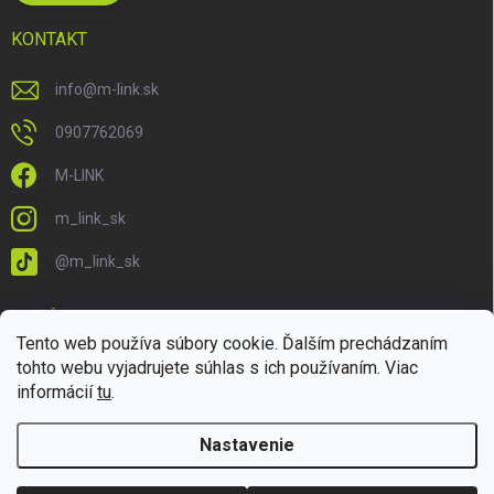
KONTAKT
info
@
m-link.sk
0907762069
M-LINK
m_link_sk
@m_link_sk
PRIJÍMAME ONLINE PLATBY
Tento web používa súbory cookie. Ďalším prechádzaním
tohto webu vyjadrujete súhlas s ich používaním. Viac
informácií
tu
.
Nastavenie
Copyright 2026
M-LINK.sk
. Všetky práva vyhradené.
Upraviť nastavenie