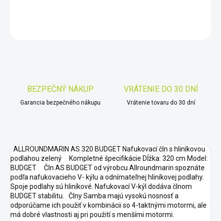
DETAILNÉ INFORMÁCIE
OPÝTAŤ SA
STRÁŽIŤ
Uložiť
BEZPEČNÝ NÁKUP
VRÁTENIE DO 30 DNÍ
Garancia bezpečného nákupu
Vrátenie tovaru do 30 dní
ALLROUNDMARIN AS 320 BUDGET Nafukovací čln s hliníkovou
podlahou zelený Kompletné špecifikácie Dĺžka: 320 cm Model:
BUDGET Čln AS BUDGET od výrobcu Allroundmarin spoznáte
podľa nafukovacieho V- kýlu a odnímateľnej hliníkovej podlahy.
Spoje podlahy sú hliníkové. Nafukovací V-kýl dodáva člnom
BUDGET stabilitu. Člny Samba majú vysokú nosnosť a
odporúčame ich použiť v kombinácii so 4-taktnými motormi, ale
má dobré vlastnosti aj pri použití s menšími motormi.