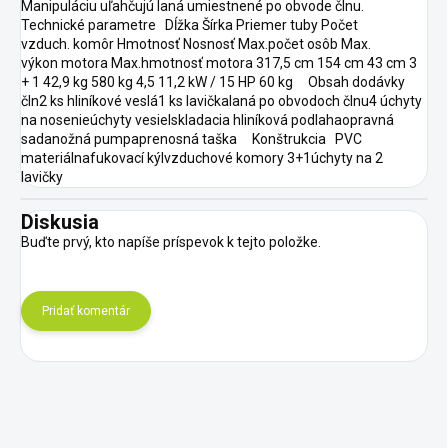
Manipuláciu uľahčujú laná umiestnené po obvode člnu.
Technické parametre Dĺžka Šírka Priemer tuby Počet
vzduch. komôr Hmotnosť Nosnosť Max.počet osôb Max.
výkon motora Max.hmotnosť motora 317,5 cm 154 cm 43 cm 3
+ 1 42,9 kg 580 kg 4,5 11,2 kW / 15 HP 60 kg Obsah dodávky
čln2 ks hliníkové veslá1 ks lavičkalaná po obvodoch člnu4 úchyty
na nosenieúchyty vesielskladacia hliníková podlahaopravná
sadanožná pumpaprenosná taška Konštrukcia PVC
materiálnafukovací kýlvzduchové komory 3+1úchyty na 2
lavičky
Diskusia
Buďte prvý, kto napíše príspevok k tejto položke.
Pridať komentár