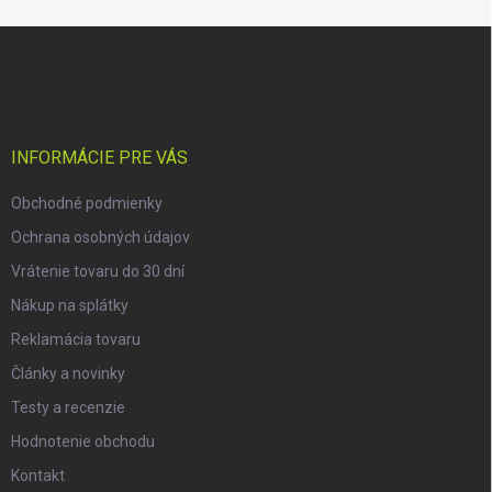
Z
á
p
ä
t
i
INFORMÁCIE PRE VÁS
e
Obchodné podmienky
Ochrana osobných údajov
Vrátenie tovaru do 30 dní
Nákup na splátky
Reklamácia tovaru
Články a novinky
Testy a recenzie
Hodnotenie obchodu
Kontakt