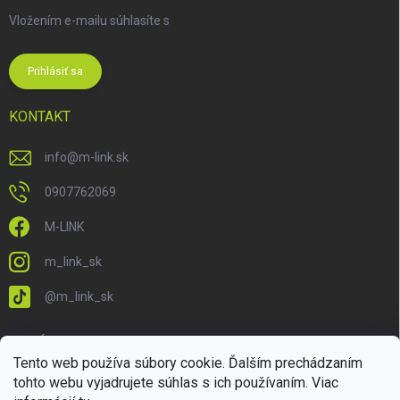
Vložením e-mailu súhlasíte s
podmienkami ochrany osobných
údajov
Prihlásiť sa
KONTAKT
info
@
m-link.sk
0907762069
M-LINK
m_link_sk
@m_link_sk
PRIJÍMAME ONLINE PLATBY
Tento web používa súbory cookie. Ďalším prechádzaním
tohto webu vyjadrujete súhlas s ich používaním. Viac