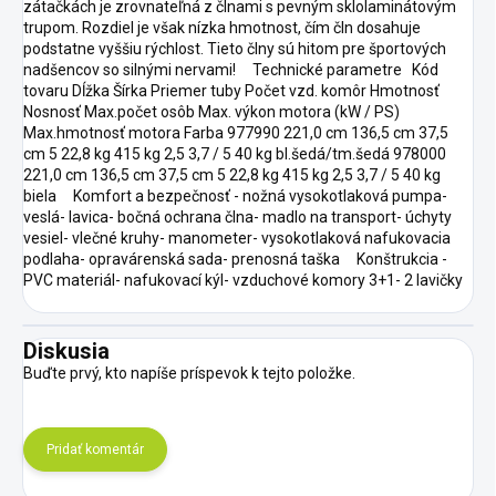
zátačkách je zrovnateľná z člnami s pevným sklolaminátovým
trupom. Rozdiel je však nízka hmotnost, čím čln dosahuje
podstatne vyššiu rýchlost. Tieto člny sú hitom pre športových
nadšencov so silnými nervami! Technické parametre Kód
tovaru Dĺžka Šírka Priemer tuby Počet vzd. komôr Hmotnosť
Nosnosť Max.počet osôb Max. výkon motora (kW / PS)
Max.hmotnosť motora Farba 977990 221,0 cm 136,5 cm 37,5
cm 5 22,8 kg 415 kg 2,5 3,7 / 5 40 kg bl.šedá/tm.šedá 978000
221,0 cm 136,5 cm 37,5 cm 5 22,8 kg 415 kg 2,5 3,7 / 5 40 kg
biela Komfort a bezpečnosť - nožná vysokotlaková pumpa-
veslá- lavica- bočná ochrana člna- madlo na transport- úchyty
vesiel- vlečné kruhy- manometer- vysokotlaková nafukovacia
podlaha- opravárenská sada- prenosná taška Konštrukcia -
PVC materiál- nafukovací kýl- vzduchové komory 3+1- 2 lavičky
Diskusia
Buďte prvý, kto napíše príspevok k tejto položke.
Pridať komentár