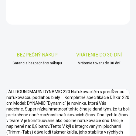
DETAILNÉ INFORMÁCIE
OPÝTAŤ SA
STRÁŽIŤ
Uložiť
BEZPEČNÝ NÁKUP
VRÁTENIE DO 30 DNÍ
Garancia bezpečného nákupu
Vrátenie tovaru do 30 dní
ALLROUNDMARIN DYNAMIC 220 Nafukovací čln s predĺženou
nafukovacou podlahou biely Kompletné špecifikácie Dĺžka: 220
cm Model: DYNAMIC "Dynamic" je novinka, ktorá Vás
nadchne. Super nízka hmotnosť tohto člna je daná tým, že tu boli
prekročené dané možnosti nafukovacích člnov. Dno týchto člnov
v tvare V je konštruované ako odolné nafukovacie dno. Dno je
naplnené na: 0,8 barov.Tento V kýl s integrovanými plochami
(Trimm-Tabs) dáva lodi takmer krídla, jeho stabilita v rýchlych