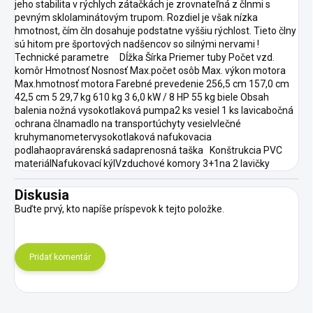
jeho stabilita v rýchlych zátačkách je zrovnateľná z člnmi s
pevným sklolaminátovým trupom. Rozdiel je však nízka
hmotnost, čím čln dosahuje podstatne vyššiu rýchlost. Tieto člny
sú hitom pre športových nadšencov so silnými nervami !
Technické parametre Dĺžka Šírka Priemer tuby Počet vzd.
komôr Hmotnosť Nosnosť Max.počet osôb Max. výkon motora
Max.hmotnosť motora Farebné prevedenie 256,5 cm 157,0 cm
42,5 cm 5 29,7 kg 610 kg 3 6,0 kW / 8 HP 55 kg biele Obsah
balenia nožná vysokotlaková pumpa2 ks vesiel 1 ks lavicabočná
ochrana člnamadlo na transportúchyty vesielvlečné
kruhymanometervysokotlaková nafukovacia
podlahaopravárenská sadaprenosná taška Konštrukcia PVC
materiálNafukovací kýlVzduchové komory 3+1na 2 lavičky
Diskusia
Buďte prvý, kto napíše príspevok k tejto položke.
Pridať komentár