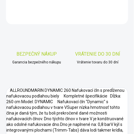
DETAILNÉ INFORMÁCIE
OPÝTAŤ SA
STRÁŽIŤ
Uložiť
BEZPEČNÝ NÁKUP
VRÁTENIE DO 30 DNÍ
Garancia bezpečného nákupu
Vrátenie tovaru do 30 dní
ALLROUNDMARIN DYNAMIC 260 Nafukovací čln s predĺženou
nafukovacou podlahou biely Kompletné špecifikácie Dĺžka:
260 cm Model: DYNAMIC Nafukovací čln "Dynamic" s
nafukovacou podlahou v tvare VSuper nízka hmotnosť tohto
člna je daná tým, že tu boli prekročené dané možnosti
nafukovacích člnov. Dno týchto člnov v tvare V je konštruované
ako odolné nafukovacie dno.Dno je naplnené na: 0,8 barV kýl s
integrovanými plochami (Trimm-Tabs) dáva lodi takmer krídla,