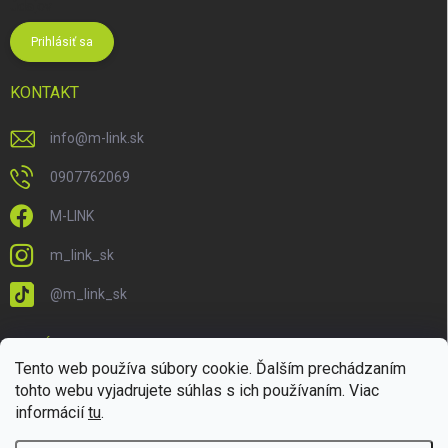
údajov
Prihlásiť sa
KONTAKT
info
@
m-link.sk
0907762069
M-LINK
m_link_sk
@m_link_sk
PRIJÍMAME ONLINE PLATBY
Tento web používa súbory cookie. Ďalším prechádzaním
tohto webu vyjadrujete súhlas s ich používaním. Viac
informácií
tu
.