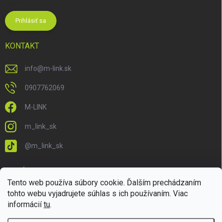
údajov
Prihlásiť sa
KONTAKT
info
@
m-link.sk
0907762069
M-LINK
m_link_sk
@m_link_sk
PRIJÍMAME ONLINE PLATBY
Tento web používa súbory cookie. Ďalším prechádzaním
tohto webu vyjadrujete súhlas s ich používaním. Viac
informácií
tu
.