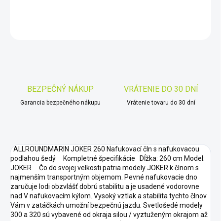
DETAILNÉ INFORMÁCIE
OPÝTAŤ SA
STRÁŽIŤ
Uložiť
BEZPEČNÝ NÁKUP
VRÁTENIE DO 30 DNÍ
Garancia bezpečného nákupu
Vrátenie tovaru do 30 dní
ALLROUNDMARIN JOKER 260 Nafukovací čln s nafukovacou
podlahou šedý Kompletné špecifikácie Dĺžka: 260 cm Model:
JOKER Čo do svojej velkosti patria modely JOKER k člnom s
najmenším transportným objemom. Pevné nafukovacie dno
zaručuje lodi obzvlášť dobrú stabilitu a je usadené vodorovne
nad V nafukovacím kýlom. Vysoký vztlak a stabilita tychto člnov
Vám v zatáčkách umožní bezpečnú jazdu. Svetlošedé modely
300 a 320 sú vybavené od okraja silou / vyztuženým okrajom až