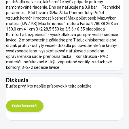
po držadla na vesla, takže môže byť v prípade potreby
namontováné riadenie. Dno sa nafukuje na 0,8 bar. Technické
parametre Kód tovaru Dĺžka Šírka Priemer tuby Počet
vzduch.komôr Hmotnosť Nosnosť Max.počet osôb Max.výkon
motora (kW / PS) Max.hmotnosť motora Farba 978038 263 cm
150,0 cm 41 cm 3+2 28,5 550 kg 3,5 6 / 8 55 bledošedá
Komfort a bezpečnosť - vysokotlaková pumpa- veslá- sedacie
lavice- 2 montovateľné základne pre TiteLok hĺbkomer, alebo
držiak prútov- úchyty vesiel- držadlá po obvode- vlečné kruhy-
vyväzovacie lano- vysokotlaková nafukovacia podlaha-
opravárenská sada- prenosná taška Konštrukcia - PVC
materiál- nafukovací V - kýl- zapustené ventily- vzduchové
komory: 3+2- 2 sedacie lavice
Diskusia
Buďte prvý, kto napíše príspevok k tejto položke.
Pridať komentár