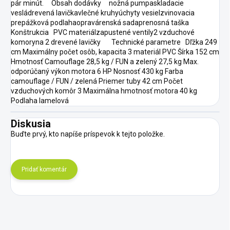
pár minút. Obsah dodávky nožná pumpaskladacie
vesládrevená lavičkavlečné kruhyúchyty vesielzvinovacia
prepážková podlahaopravárenská sadaprenosná taška
Konštrukcia PVC materiálzapustené ventily2 vzduchové
komoryna 2 drevené lavičky Technické parametre Dľžka 249
cm Maximálny počet osôb, kapacita 3 materiál PVC Šírka 152 cm
Hmotnosť Camouflage 28,5 kg / FUN a zelený 27,5 kg Max.
odporúčaný výkon motora 6 HP Nosnosť 430 kg Farba
camouflage / FUN / zelená Priemer tuby 42 cm Počet
vzduchových komôr 3 Maximálna hmotnosť motora 40 kg
Podlaha lamelová
Diskusia
Buďte prvý, kto napíše príspevok k tejto položke.
Pridať komentár