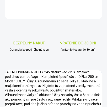
DETAILNÉ INFORMÁCIE
OPÝTAŤ SA
STRÁŽIŤ
Uložiť
BEZPEČNÝ NÁKUP
VRÁTENIE DO 30 DNÍ
Garancia bezpečného nákupu
Vrátenie tovaru do 30 dní
ALLROUNDMARIN JOLLY 245 Nafukovací čln s lamelovou
podlahou camouflage Kompletné špecifikácie Dĺžka: 250 cm
Model: JOLLY Člny Allroundmarin zo série Jolly sú stabilné a
majú komfortnú výbavu. Nájdete tu zapustené ventily, mohutné
veslá a oceníte vysokú kvalitu použitých materiálov.
Allroundmarin Jolly sú obľúbené člny na voľný čas a šport a tiež
ako pomocný čln pre často využívané jachty. Vďaka zvinovacej
prepážkovej podlahe je čln v prípade potreby na vode v priebehu