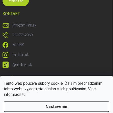
Prihlásiť sa
KONTAKT
info
@
m-link.sk
0907762069
M-LINK
m_link_sk
@m_link_sk
PRIJÍMAME ONLINE PLATBY
Tento web používa súbory cookie. Ďalším prechádzaním
tohto webu vyjadrujete súhlas s ich používaním. Viac
informácií
tu
.
Nastavenie