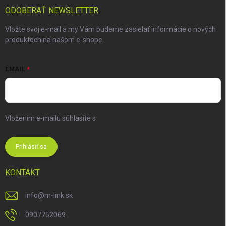
ODOBERAŤ NEWSLETTER
Vložte svoj e-mail a my Vám budeme zasielať informácie o nových
produktoch na našom e-shope.
EMAIL
Vložením e-mailu súhlasíte s
podmienkami ochrany osobných
údajov
Prihlásiť sa
KONTAKT
info
@
m-link.sk
0907762069