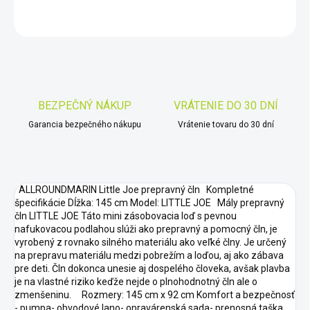
OPÝTAŤ SA
STRÁŽIŤ
Uložiť
BEZPEČNÝ NÁKUP
VRÁTENIE DO 30 DNÍ
Garancia bezpečného nákupu
Vrátenie tovaru do 30 dní
ALLROUNDMARIN Little Joe prepravný čln Kompletné
špecifikácie Dĺžka: 145 cm Model: LITTLE JOE Mály prepravný
čln LITTLE JOE Táto mini zásobovacia loď s pevnou
nafukovacou podlahou slúži ako prepravný a pomocný čln, je
vyrobený z rovnako silného materiálu ako veľké člny. Je určený
na prepravu materiálu medzi pobrežím a loďou, aj ako zábava
pre deti. Čln dokonca unesie aj dospelého človeka, avšak plavba
je na vlastné riziko keďže nejde o plnohodnotný čln ale o
zmenšeninu. Rozmery: 145 cm x 92 cm Komfort a bezpečnosť
- pumpa- obvodové lano- opravárenská sada- prenosná taška