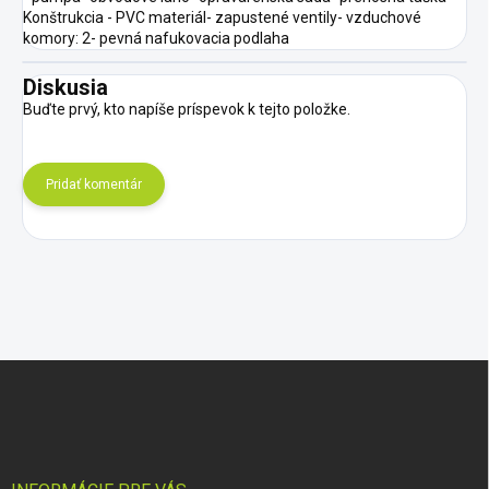
Konštrukcia - PVC materiál- zapustené ventily- vzduchové
komory: 2- pevná nafukovacia podlaha
Diskusia
Buďte prvý, kto napíše príspevok k tejto položke.
Pridať komentár
Z
á
p
ä
t