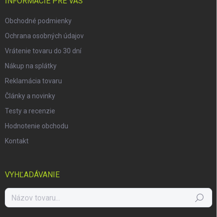
i
INFORMÁCIE PRE VÁS
e
Obchodné podmienky
Ochrana osobných údajov
Vrátenie tovaru do 30 dní
Nákup na splátky
Reklamácia tovaru
Články a novinky
Testy a recenzie
Hodnotenie obchodu
Kontakt
VYHĽADÁVANIE
Hľadať