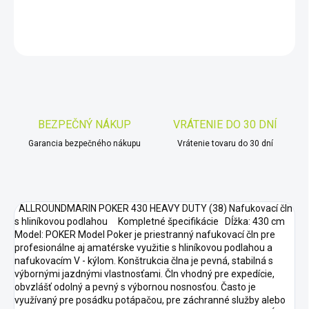
DETAILNÉ INFORMÁCIE
OPÝTAŤ SA
STRÁŽIŤ
Uložiť
BEZPEČNÝ NÁKUP
VRÁTENIE DO 30 DNÍ
Garancia bezpečného nákupu
Vrátenie tovaru do 30 dní
ALLROUNDMARIN POKER 430 HEAVY DUTY (38) Nafukovací čln
s hliníkovou podlahou Kompletné špecifikácie Dĺžka: 430 cm
Model: POKER Model Poker je priestranný nafukovací čln pre
profesionálne aj amatérske využitie s hliníkovou podlahou a
nafukovacím V - kýlom. Konštrukcia člna je pevná, stabilná s
výbornými jazdnými vlastnosťami. Čln vhodný pre expedície,
obvzlášť odolný a pevný s výbornou nosnosťou. Často je
využívaný pre posádku potápačou, pre záchranné služby alebo