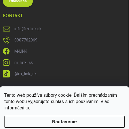
Prihlásiť sa
KONTAKT
info
@
m-link.sk
0907762069
M-LINK
m_link_sk
@m_link_sk
PRIJÍMAME ONLINE PLATBY
Tento web používa súbory cookie. Ďalším prechádzaním
tohto webu vyjadrujete súhlas s ich používaním. Viac
informácií
tu
.
Nastavenie