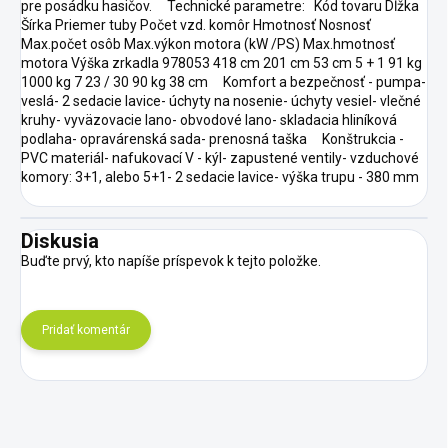
pre posádku hasičov. Technické parametre: Kód tovaru Dĺžka
Šírka Priemer tuby Počet vzd. komôr Hmotnosť Nosnosť
Max.počet osôb Max.výkon motora (kW /PS) Max.hmotnosť
motora Výška zrkadla 978053 418 cm 201 cm 53 cm 5 + 1 91 kg
1000 kg 7 23 / 30 90 kg 38 cm Komfort a bezpečnosť - pumpa-
veslá- 2 sedacie lavice- úchyty na nosenie- úchyty vesiel- vlečné
kruhy- vyväzovacie lano- obvodové lano- skladacia hliníková
podlaha- opravárenská sada- prenosná taška Konštrukcia -
PVC materiál- nafukovací V - kýl- zapustené ventily- vzduchové
komory: 3+1, alebo 5+1- 2 sedacie lavice- výška trupu - 380 mm
Diskusia
Buďte prvý, kto napíše príspevok k tejto položke.
Pridať komentár