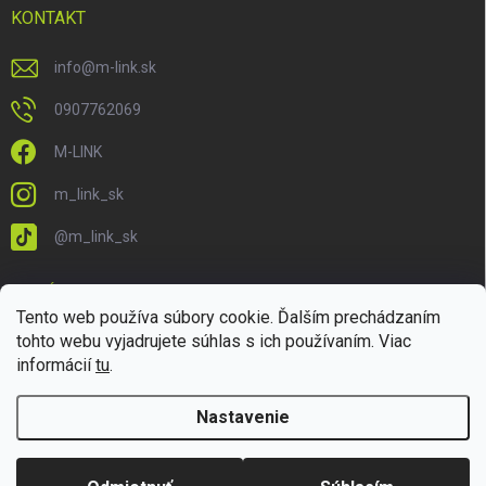
KONTAKT
info
@
m-link.sk
0907762069
M-LINK
m_link_sk
@m_link_sk
PRIJÍMAME ONLINE PLATBY
Tento web používa súbory cookie. Ďalším prechádzaním
tohto webu vyjadrujete súhlas s ich používaním. Viac
informácií
tu
.
Nastavenie
Copyright 2026
M-LINK.sk
. Všetky práva vyhradené.
Upraviť nastavenie
cookies