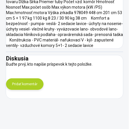
tovaru Dĺžka Šírka Priemer tuby Počet vzd. komôr Hmotnosť
Nosnosť Max.počet osôb Max.výkon motora (kW /PS)
Max.hmotnosť motora Výška zrkadla 978049 448 cm 201 cm 53
cm 5 + 1 97 kg 1100 kg 8 23 / 30 90 kg 38 cm Komfort a
bezpečnosť - pumpa- veslá- 2 sedacie lavice- úchyty na nosenie-
úchyty vesiel- vlečné kruhy- vyväzovacie lano- obvodové lano-
skladacia hliníková podlaha- opravárenská sada- prenosná taška
Konštrukcia - PVC materiál- nafukovací V - kýl- zapustené
ventily- vzduchové komory 5+1- 2 sedacie lavice
Diskusia
Buďte prvý, kto napíše príspevok k tejto položke.
Pridať komentár