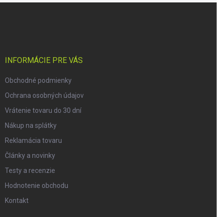
Z
á
p
ä
t
i
INFORMÁCIE PRE VÁS
e
Obchodné podmienky
Ochrana osobných údajov
Vrátenie tovaru do 30 dní
Nákup na splátky
Reklamácia tovaru
Články a novinky
Testy a recenzie
Hodnotenie obchodu
Kontakt