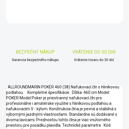
DETAILNÉ INFORMÁCIE
OPÝTAŤ SA
STRÁŽIŤ
Uložiť
BEZPEČNÝ NÁKUP
VRÁTENIE DO 30 DNÍ
Garancia bezpečného nákupu
Vrátenie tovaru do 30 dní
ALLROUNDMARIN POKER 460 (38) Nafukovací čln s hliníkovou
podlahou Kompletné špecifikácie Dĺžka: 460 cm Model:
POKER Model Poker je priestranný nafukovací čln pre
profesionálne i amatérske využitie s hliníkovou podlahou a
nafukovacím V - kýlom. Konštrukcia člna je pevná a stabilná s
výbornými jazdnými vlastnosťami. Štandardne sú dodávané s
dvoma lavicami. Prednosťou tohto člna je viac vnútorného
priestoru pre posádku plavidla. Technické parametre Kód