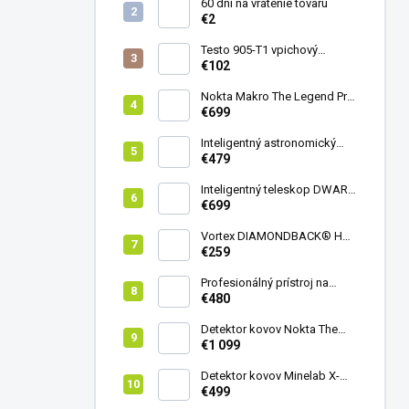
60 dní na vrátenie tovaru
€2
Testo 905-T1 vpichový
teplomer
€102
Nokta Makro The Legend Pro
Pack - model 2024
€699
Inteligentný astronomický
teleskop DwarfLab Dwarf
€479
mini
Inteligentný teleskop DWARF
III + originálny statív DWARF 3
€699
Vortex DIAMONDBACK® HD
8X42
€259
Profesionálný prístroj na
vedenie vŕtania Laserliner
€480
CenterScanner Compact
Detektor kovov Nokta The
Legend 2
€1 099
Detektor kovov Minelab X-
Terra ELITE pinpoiter set
€499