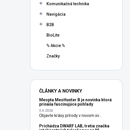
Komunikačná technika
Navigácia
B2B
BioLite
% Akcie %
Značky
ČLÁNKY A NOVINKY
Meopta MeoHunter B je novinka ktorá
prináša fascinujúce pohľady
5.6.2026
Objavte krásy prírody v novom sv...
Prichádza DWARF LAB, tretia značka