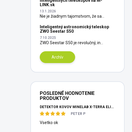
inteligentných teleskopov na M-
LINK.sk
13.1.2026
Nie je žiadnym tajomstvom, že sa...
Inteligentný astronomický teleskop
ZWO Seestar S50
7.10.2025
ZWO Seestar S50 je revolučný, in...
Archív
POSLEDNÉ HODNOTENIE
PRODUKTOV
DETEKTOR KOVOV MINELAB X-TERRA ELITE PINPOITER SET
PETER P
Vsetko ok