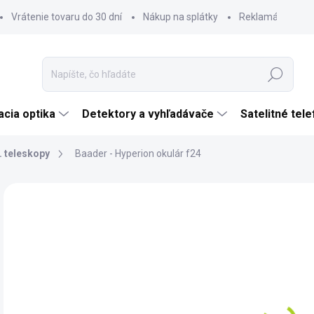
Vrátenie tovaru do 30 dní
Nákup na splátky
Reklamácia tova
Hľadať
cia optika
Detektory a vyhľadávače
Satelitné tel
. teleskopy
Baader - Hyperion okulár f24
Neohodnotené
Podrobnosti hodnotenia
ZNAČKA:
BAADE
€
€11
Jedn
SK
cena
MÔŽ
DO: