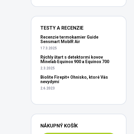
TESTY A RECENZIE
Recenzie termokamier Guide
Sensmart MobIR Air
17.3.2025
Rýchly štart s detektormi kovov
Minelab Equinox 900 a Equinox 700
2.3.2025
Biolite Firepit+ Ohnisko, ktoré Vás
nevydymí
2.6.2023
NÁKUPNÝ KOŠÍK