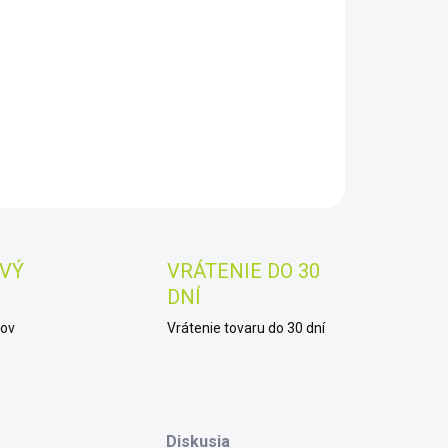
2026
−
+
Pridať do košíka
AILNÉ INFORMÁCIE
OPÝTAŤ SA
STRÁŽIŤ
Uložiť
VÝ
VRÁTENIE DO 30
DNÍ
kov
Vrátenie tovaru do 30 dní
Diskusia