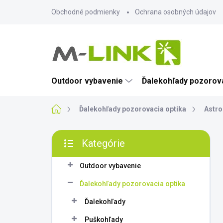
Prejsť
Obchodné podmienky
Ochrana osobných údajov
na
obsah
Outdoor vybavenie
Ďalekohľady pozorova
Domov
Ďalekohľady pozorovacia optika
Astro
B
Kategórie
o
Preskočiť
č
kategórie
n
Outdoor vybavenie
ý
Ďalekohľady pozorovacia optika
p
a
Ďalekohľady
n
Puškohľady
e