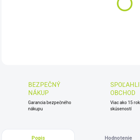
7.8.
DET
BEZPEČNÝ
SPOĽAHLI
NÁKUP
OBCHOD
Garancia bezpečného
Viac ako 15 ro
nákupu
skúseností
Popis
Hodnotenie