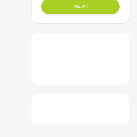
0
ks /
€0