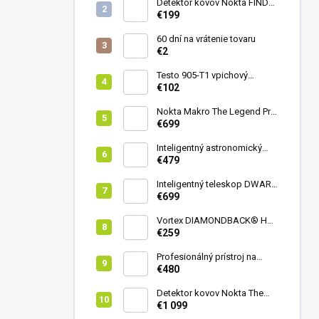
Detektor kovov Nokta FINDX
Pro
€199
60 dní na vrátenie tovaru
€2
Testo 905-T1 vpichový
teplomer
€102
Nokta Makro The Legend Pro
Pack - model 2024
€699
Inteligentný astronomický
teleskop DwarfLab Dwarf
€479
mini
Inteligentný teleskop DWARF
III + originálny statív DWARF 3
€699
Vortex DIAMONDBACK® HD
8X42
€259
Profesionálný prístroj na
vedenie vŕtania Laserliner
€480
CenterScanner Compact
Detektor kovov Nokta The
Legend 2
€1 099