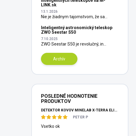
inteligentných teleskopov na M-
LINK.sk
13.1.2026
Nie je žiadnym tajomstvom, že sa...
Inteligentný astronomický teleskop
ZWO Seestar S50
7.10.2025
ZWO Seestar S50 je revolučný, in...
Archív
POSLEDNÉ HODNOTENIE
PRODUKTOV
DETEKTOR KOVOV MINELAB X-TERRA ELITE PINPOITER SET
PETER P
Vsetko ok