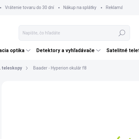
Vrátenie tovaru do 30 dní
Nákup na splátky
Reklamácia tova
Hľadať
cia optika
Detektory a vyhľadávače
Satelitné tel
. teleskopy
Baader - Hyperion okulár f8
Neohodnotené
Podrobnosti hodnotenia
ZNAČKA:
BAADE
€
€13
Jedn
SK
cena
MÔŽ
DO: