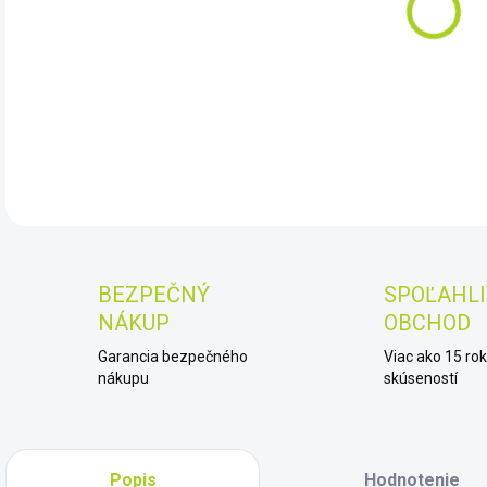
10.
DET
BEZPEČNÝ
SPOĽAHLI
NÁKUP
OBCHOD
Garancia bezpečného
Viac ako 15 ro
nákupu
skúseností
Popis
Hodnotenie