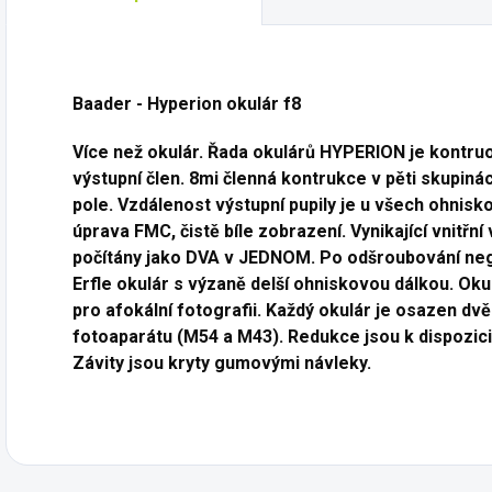
Baader - Hyperion okulár f8
Více než okulár. Řada okulárů HYPERION je kontruo
výstupní člen. 8mi členná kontrukce v pěti skupiná
pole. Vzdálenost výstupní pupily je u všech ohnisk
úprava FMC, čistě bíle zobrazení. Vynikající vnitřn
počítány jako
DVA v JEDNOM
. Po odšroubování neg
Erfle okulár s výzaně delší ohniskovou dálkou. Oku
pro afokální fotografii. Každý okulár je osazen dv
fotoaparátu (M54 a M43). Redukce jsou k dispozici 
Závity jsou kryty gumovými návleky.