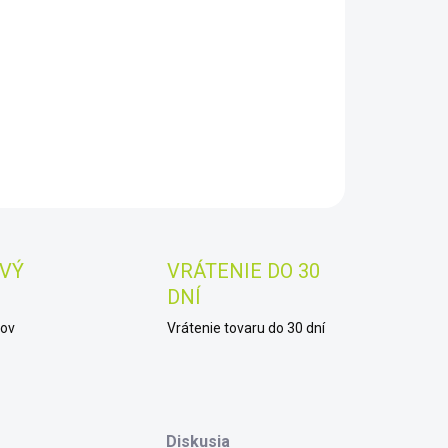
8.2026
−
+
Pridať do košíka
AILNÉ INFORMÁCIE
OPÝTAŤ SA
STRÁŽIŤ
Uložiť
VÝ
VRÁTENIE DO 30
DNÍ
kov
Vrátenie tovaru do 30 dní
Diskusia