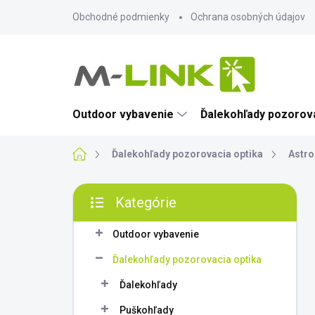
Prejsť
Obchodné podmienky
Ochrana osobných údajov
na
obsah
Outdoor vybavenie
Ďalekohľady pozorova
Domov
Ďalekohľady pozorovacia optika
Astro
B
Kategórie
o
Preskočiť
č
kategórie
n
Outdoor vybavenie
ý
Ďalekohľady pozorovacia optika
p
a
Ďalekohľady
n
Puškohľady
e