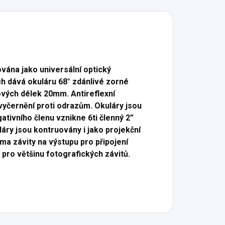
vána jako universální optický
ch dává okuláru 68° zdánlivé zorné
ových délek 20mm. Antireflexní
í vyčernění proti odrazům. Okuláry jsou
ativního členu vznikne 6ti členný 2”
láry jsou kontruovány i jako projekční
ěma závity na výstupu pro připojení
pro většinu fotografických závitů.