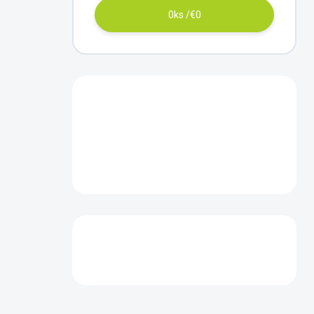
0
ks /
€0