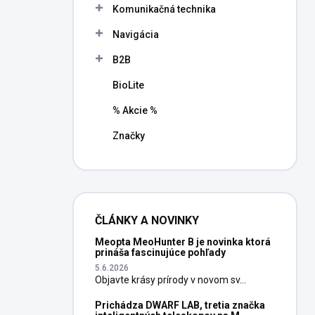
Komunikačná technika
Navigácia
B2B
BioLite
% Akcie %
Značky
ČLÁNKY A NOVINKY
Meopta MeoHunter B je novinka ktorá
prináša fascinujúce pohľady
5.6.2026
Objavte krásy prírody v novom sv...
Prichádza DWARF LAB, tretia značka