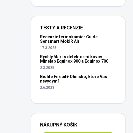
TESTY A RECENZIE
Recenzie termokamier Guide
Sensmart MobIR Air
17.3.2025
Rýchly štart s detektormi kovov
Minelab Equinox 900 a Equinox 700
2.3.2025
Biolite Firepit+ Ohnisko, ktoré Vás
nevydymí
2.6.2023
NÁKUPNÝ KOŠÍK