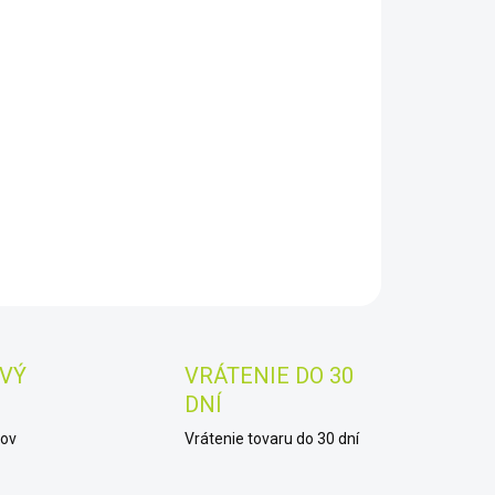
8.2026
−
+
Pridať do košíka
nell H2O 8x42 Porro
AILNÉ INFORMÁCIE
OPÝTAŤ SA
STRÁŽIŤ
Uložiť
VÝ
VRÁTENIE DO 30
DNÍ
kov
Vrátenie tovaru do 30 dní