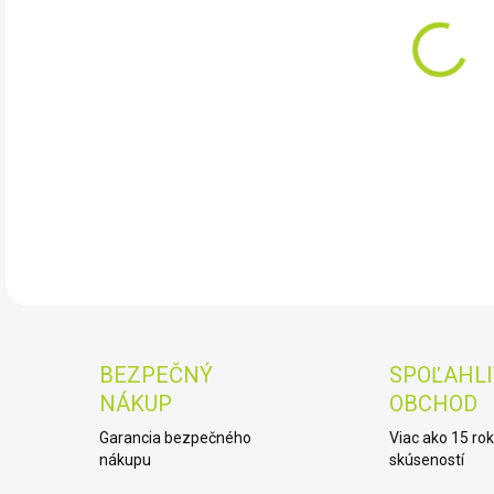
11.
Bush
DET
BEZPEČNÝ
SPOĽAHLI
NÁKUP
OBCHOD
Garancia bezpečného
Viac ako 15 ro
nákupu
skúseností