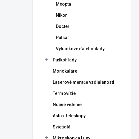
Meopta
Nikon
Docter
Pulsar
Vyliadkové ďalehohlady
Puškohľady
Monokuláre
Laserové merače vzdialenosti
Termovízie
Nočné videnie
Astro. teleskopy
Svietidlá
Mikroskopy a Lupy