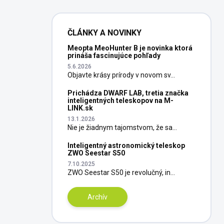
ČLÁNKY A NOVINKY
Meopta MeoHunter B je novinka ktorá
prináša fascinujúce pohľady
5.6.2026
Objavte krásy prírody v novom sv...
Prichádza DWARF LAB, tretia značka
inteligentných teleskopov na M-
LINK.sk
13.1.2026
Nie je žiadnym tajomstvom, že sa...
Inteligentný astronomický teleskop
ZWO Seestar S50
7.10.2025
ZWO Seestar S50 je revolučný, in...
Archív