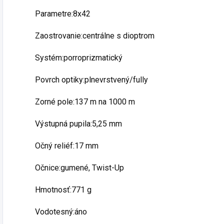
Parametre:8x42
Zaostrovanie:centrálne s dioptrom
Systém:porroprizmatický
Povrch optiky:plnevrstvený/fully
Zorné pole:137 m na 1000 m
Výstupná pupila:5,25 mm
Očný reliéf:17 mm
Očnice:gumené, Twist-Up
Hmotnosť:771 g
Vodotesný:áno