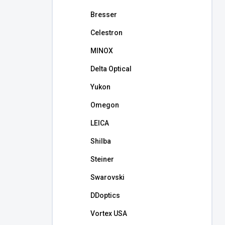
l
Bresser
Celestron
MINOX
Delta Optical
Yukon
Omegon
LEICA
Shilba
Steiner
Swarovski
DDoptics
Vortex USA