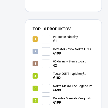
TOP 10 PRODUKTOV
Poistenie zásielky
€1
Detektor kovov Nokta FINDX
Pro
€199
60 dní na vrátenie tovaru
€2
Testo 905-T1 vpichový
teplomer
€102
Nokta Makro The Legend Pro
Pack - model 2024
€699
Detektor Minelab Vanquish
340
€199