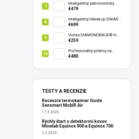
Inteligentný astronomický
teleskop DwarfLab Dwarf
€479
mini
Inteligentný teleskop DWARF
III + originálny statív DWARF 3
€699
Vortex DIAMONDBACK® HD
8X42
€259
Profesionálný prístroj na
vedenie vŕtania Laserliner
€480
CenterScanner Compact
TESTY A RECENZIE
Recenzie termokamier Guide
Sensmart MobIR Air
17.3.2025
Rýchly štart s detektormi kovov
Minelab Equinox 900 a Equinox 700
2.3.2025