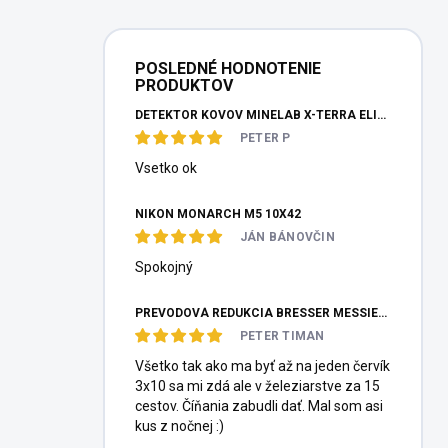
POSLEDNÉ HODNOTENIE
PRODUKTOV
DETEKTOR KOVOV MINELAB X-TERRA ELITE PINPOITER SET
PETER P
Vsetko ok
NIKON MONARCH M5 10X42
JÁN BÁNOVČIN
Spokojný
PREVODOVÁ REDUKCIA BRESSER MESSIER HEXAFOC 1:10
PETER TIMAN
Všetko tak ako ma byť až na jeden červík
3x10 sa mi zdá ale v železiarstve za 15
cestov. Číňania zabudli dať. Mal som asi
kus z nočnej :)