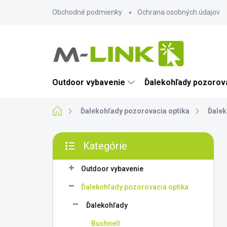
Prejsť
Obchodné podmienky
Ochrana osobných údajov
na
obsah
Outdoor vybavenie
Ďalekohľady pozorova
Domov
Ďalekohľady pozorovacia optika
Ďalek
B
Kategórie
o
Preskočiť
č
kategórie
n
Outdoor vybavenie
ý
Ďalekohľady pozorovacia optika
p
a
Ďalekohľady
n
Bushnell
e