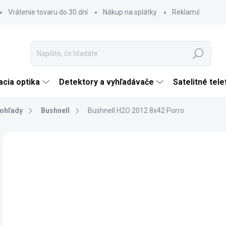
Vrátenie tovaru do 30 dní
Nákup na splátky
Reklamácia tova
Hľadať
cia optika
Detektory a vyhľadávače
Satelitné tel
ohľady
Bushnell
Bushnell H2O 2012 8x42 Porro
Neohodnotené
Podrobnosti hodnotenia
ZNAČKA:
BUSHN
€
€11
Jedn
SK
cena
MÔŽ
DO: