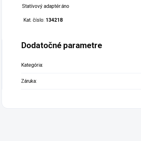
Statívový adaptér:áno
Kat. číslo:
134218
Dodatočné parametre
Kategória
:
Záruka
: