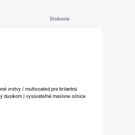
Diskusia
né vrstvy / multicoated pre brilantnú
ný dusíkom | vysúvateľné masívne očnice