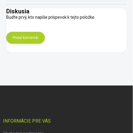
Diskusia
Buďte prvý, kto napíše príspevok k tejto položke.
Pridať komentár
Z
á
p
ä
t
i
INFORMÁCIE PRE VÁS
e