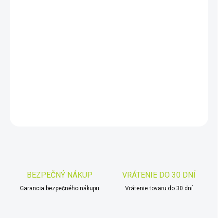
DORUČIŤ DO:
11.8.2026
−
+
Pridať do košíka
AstroFi 130 650mm
DETAILNÉ INFORMÁCIE
OPÝTAŤ SA
STRÁŽIŤ
Uložiť
BEZPEČNÝ NÁKUP
VRÁTENIE DO 30 DNÍ
Garancia bezpečného nákupu
Vrátenie tovaru do 30 dní