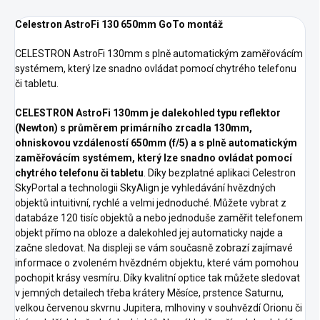
Celestron AstroFi 130 650mm GoTo montáž
CELESTRON AstroFi 130mm s plně automatickým zaměřovácím
systémem, který lze snadno ovládat pomocí chytrého telefonu
či tabletu.
CELESTRON AstroFi 130mm je dalekohled typu reflektor
(Newton) s průměrem primárního zrcadla 130mm,
ohniskovou vzdáleností 650mm (f/5) a s plně automatickým
zaměřovácím systémem, který lze snadno ovládat pomocí
chytrého telefonu či tabletu
. Díky bezplatné aplikaci Celestron
SkyPortal a technologii SkyAlign je vyhledávání hvězdných
objektů intuitivní, rychlé a velmi jednoduché. Můžete vybrat z
databáze 120 tisíc objektů a nebo jednoduše zaměřit telefonem
objekt přímo na obloze a dalekohled jej automaticky najde a
začne sledovat. Na displeji se vám současně zobrazí zajímavé
informace o zvoleném hvězdném objektu, které vám pomohou
pochopit krásy vesmíru. Díky kvalitní optice tak můžete sledovat
v jemných detailech třeba krátery Měsíce, prstence Saturnu,
velkou červenou skvrnu Jupitera, mlhoviny v souhvězdí Orionu či