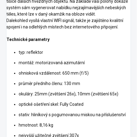
tisíce dalších hvězdných objektů. Na základě vaší polohy dokáže
systém sám vygenerovat nabídku nejzajímavějších nebeských
těles, které lze v daný okamžik na obloze vidět.
Dalekohled vysílá vlastní WIFI signál, takže je zajištěno kvalitní
spojení i na odlehlých místech bez internetového připojení.
Technické parametry
typ: reflektor
montáž: motorizovaná azimutární
ohnisková vzdálenost: 650 mm (f/5)
průměr předního členu: 130 mm
okuláry: 25mm (zvětšení 26x), 10mm (zvětšení 65x)
optické ošetření skel: Fully Coated
stativ: hliníkový s pogumovanou miskou na příslušenství
hmotnost: 8,16 kg
nejvyšší užitečné zvětšení 307x