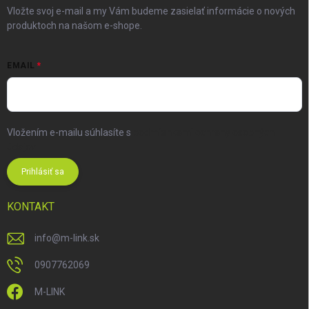
Vložte svoj e-mail a my Vám budeme zasielať informácie o nových
produktoch na našom e-shope.
EMAIL
Vložením e-mailu súhlasíte s
podmienkami ochrany osobných
údajov
Prihlásiť sa
KONTAKT
info
@
m-link.sk
0907762069
M-LINK