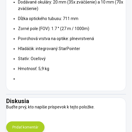
Dodávané okuláry: 20 mm (35x zväčšenie) a 10 mm (70x
zväčšenie)
Dĺžka optického tubusu: 711 mm
Zorné pole (FOV): 1.7 ° (27 m / 1000m)
Povrchová vrstva na optike: plnevrstvená
Hľadáčik: integrovaný StarPointer
Statív: Oceľový
Hmotnosť: 5,9 kg
Diskusia
Buďte prvý, kto napíše príspevok k tejto položke.
Pridať komentár