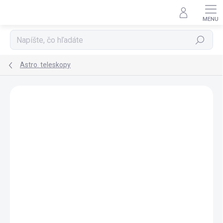
Prejsť
na
obsah
Hľadať
Astro. teleskopy
Podrobnosti hodnotenia
Neohodnotené
ZNAČKA:
CELESTRON