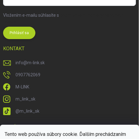
Vložením e-mailu súhlasíte s
podmienkami ochrany osobných
údajov
Prihlásiť sa
KONTAKT
info
@
m-link.sk
0907762069
M-LINK
m_link_sk
@m_link_sk
PRIJÍMAME ONLINE PLATBY
Tento web používa súbory cookie. Ďalším prechádzaním