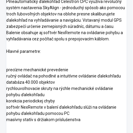
Plneautomatický ďalekohľad Celestron CPC využíva revolučný
systém nastavenia SkyAlign - jednoduchý spôsob ako pomocou
troch ľubovoľných objektov na oblohe presne skaliburujete
ďalekohľad na vyhľadávanie a navigáciu. Vstavaný modul GPS
zabezpečí určenie zemepisných súradníc, dátumu a času.
Balenie obsahuje aj softvér NexRemote na ovládanie pohybu a
vyhľadávania cez počítač spolu s prepojovacím káblom.
Hlavné parametre:
precízne mechanické prevedenie
ručný ovládač na pohodlné a intuitívne ovládanie ďalekohľadu
databáza 40.000 objektov
rychlouvoľnovacie skruty na rýchle mechanické ovládanie
pohybu ďalekohľadu
korekcia periodickej chyby
softvér NexRemote v balení ďalekohľadu slúži na ovládanie
pohybu ďalekohľadu pomocou PC
masívny statív s držiakom príslušenstva