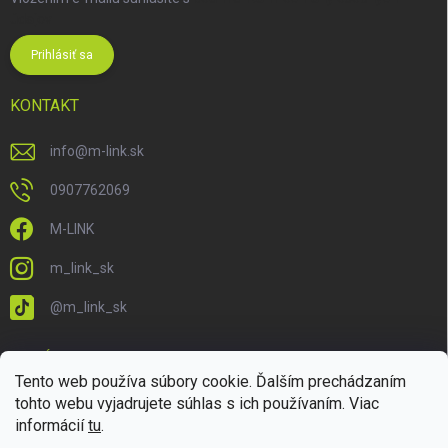
údajov
Prihlásiť sa
KONTAKT
info
@
m-link.sk
0907762069
M-LINK
m_link_sk
@m_link_sk
PRIJÍMAME ONLINE PLATBY
Tento web používa súbory cookie. Ďalším prechádzaním
tohto webu vyjadrujete súhlas s ich používaním. Viac
informácií
tu
.