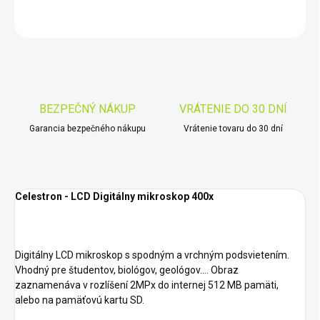
OPÝTAŤ SA
STRÁŽIŤ
Uložiť
BEZPEČNÝ NÁKUP
VRÁTENIE DO 30 DNÍ
Garancia bezpečného nákupu
Vrátenie tovaru do 30 dní
Celestron - LCD Digitálny mikroskop 400x
Digitálny LCD mikroskop s spodným a vrchným podsvietením.
Vhodný pre študentov, biológov, geológov.... Obraz
zaznamenáva v rozlíšení 2MPx do internej 512 MB pamäti,
alebo na pamäťovú kartu SD.