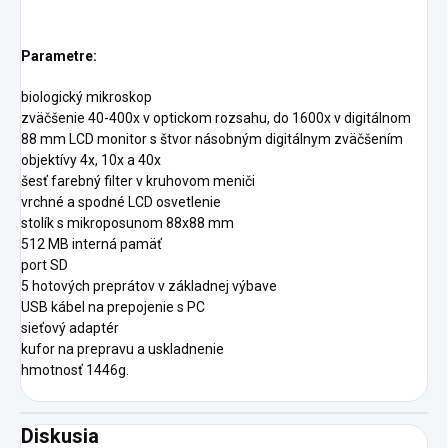
Parametre:
biologický mikroskop
zväčšenie 40-400x v optickom rozsahu, do 1600x v digitálnom
88 mm LCD monitor s štvor násobným digitálnym zväčšením
objektívy 4x, 10x a 40x
šesť farebný filter v kruhovom meniči
vrchné a spodné LCD osvetlenie
stolík s mikroposunom 88x88 mm
512 MB interná pamäť
port SD
5 hotových preprátov v základnej výbave
USB kábel na prepojenie s PC
sieťový adaptér
kufor na prepravu a uskladnenie
hmotnosť 1446g.
Diskusia