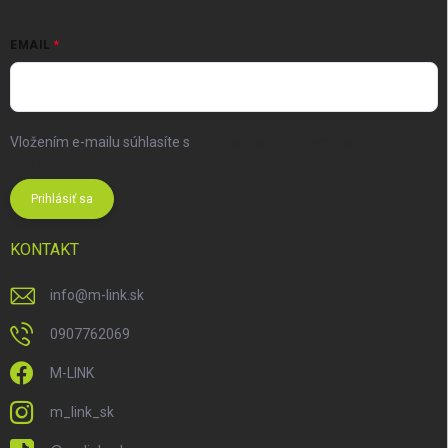
EMAIL
Vložením e-mailu súhlasíte s
podmienkami ochrany osobných
údajov
Prihlásiť sa
KONTAKT
info
@
m-link.sk
0907762069
M-LINK
m_link_sk