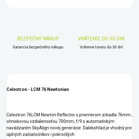
OPÝTAŤ SA
STRÁŽIŤ
Uložiť
BEZPEČNÝ NÁKUP
VRÁTENIE DO 30 DNÍ
Garancia bezpečného nákupu
Vrátenie tovaru do 30 dní
Celestron - LCM 76 Newtonian
Celestron 76LCM Newton Reflector s priemerom zrkadla 76mm ,
ohniskovou vzdialenosťou 700mm, f/9 s automatickým
navádzaním SkyAlign novej generácie. Ďalekohľad je vhodný pre
úplných začiatočníkov i pokročilých.