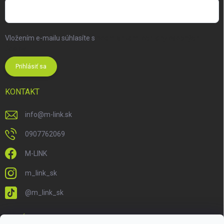
Vložením e-mailu súhlasíte s
podmienkami ochrany osobných
údajov
Prihlásiť sa
KONTAKT
info
@
m-link.sk
0907762069
M-LINK
m_link_sk
@m_link_sk
PRIJÍMAME ONLINE PLATBY