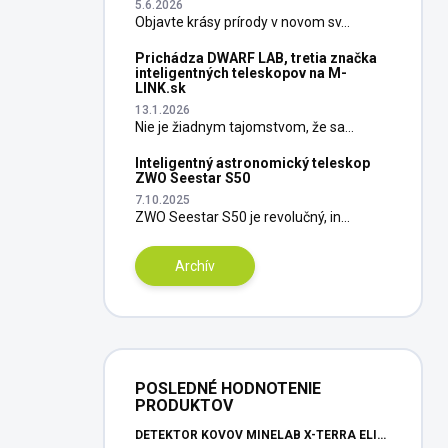
5.6.2026
Objavte krásy prírody v novom sv...
Prichádza DWARF LAB, tretia značka
inteligentných teleskopov na M-
LINK.sk
13.1.2026
Nie je žiadnym tajomstvom, že sa...
Inteligentný astronomický teleskop
ZWO Seestar S50
7.10.2025
ZWO Seestar S50 je revolučný, in...
Archív
POSLEDNÉ HODNOTENIE
PRODUKTOV
DETEKTOR KOVOV MINELAB X-TERRA ELITE PINPOITER SET