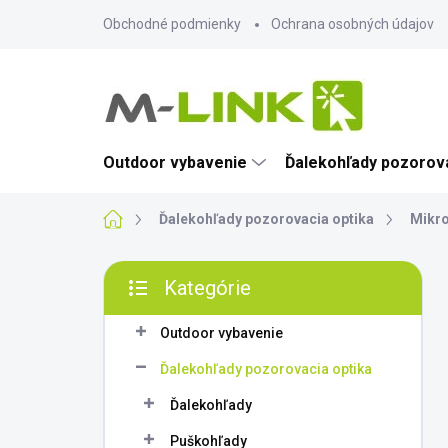
Prejsť
Obchodné podmienky
Ochrana osobných údajov
na
obsah
Outdoor vybavenie
Ďalekohľady pozorova
Domov
Ďalekohľady pozorovacia optika
Mikro
B
Kategórie
o
Preskočiť
č
kategórie
n
Outdoor vybavenie
ý
Ďalekohľady pozorovacia optika
p
a
Ďalekohľady
n
Puškohľady
e