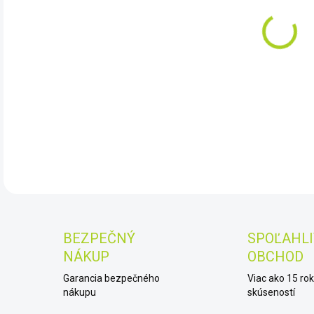
10.
Cele
DET
BEZPEČNÝ
SPOĽAHLI
NÁKUP
OBCHOD
Garancia bezpečného
Viac ako 15 ro
nákupu
skúseností