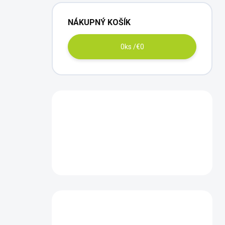
NÁKUPNÝ KOŠÍK
0
ks /
€0