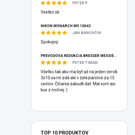
PETER P
Vsetko ok
NIKON MONARCH M5 10X42
JÁN BÁNOVČIN
Spokojný
PREVODOVÁ REDUKCIA BRESSER MESSIER HEXAFOC 1:10
PETER TIMAN
Všetko tak ako ma byť až na jeden červík
3x10 sa mi zdá ale v železiarstve za 15
cestov. Číňania zabudli dať. Mal som asi
kus z nočnej :)
TOP 10 PRODUKTOV