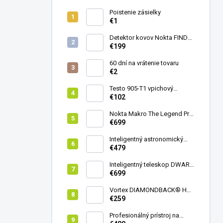
Poistenie zásielky
€1
Detektor kovov Nokta FINDX
Pro
€199
60 dní na vrátenie tovaru
€2
Testo 905-T1 vpichový
teplomer
€102
Nokta Makro The Legend Pro
Pack - model 2024
€699
Inteligentný astronomický
teleskop DwarfLab Dwarf
€479
mini
Inteligentný teleskop DWARF
III + originálny statív DWARF 3
€699
Vortex DIAMONDBACK® HD
8X42
€259
Profesionálný prístroj na