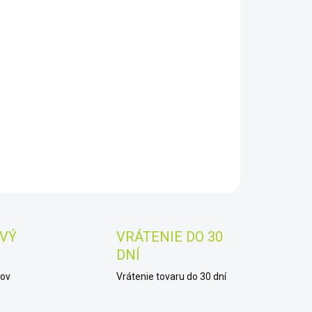
8.2026
−
+
Pridať do košíka
stron Mikroskop Kit 40-600x
AILNÉ INFORMÁCIE
OPÝTAŤ SA
STRÁŽIŤ
Uložiť
VÝ
VRÁTENIE DO 30
DNÍ
kov
Vrátenie tovaru do 30 dní