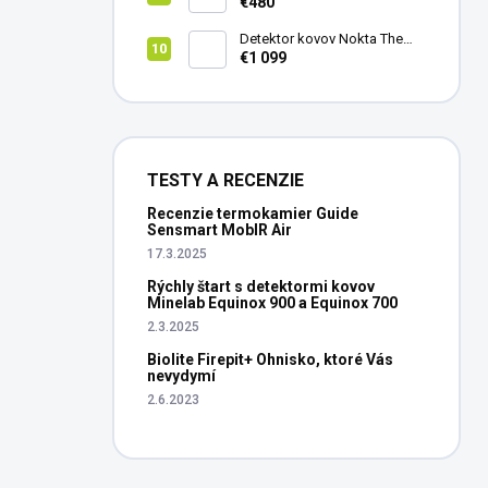
vedenie vŕtania Laserliner
€480
CenterScanner Compact
Detektor kovov Nokta The
Legend 2
€1 099
TESTY A RECENZIE
Recenzie termokamier Guide
Sensmart MobIR Air
17.3.2025
Rýchly štart s detektormi kovov
Minelab Equinox 900 a Equinox 700
2.3.2025
Biolite Firepit+ Ohnisko, ktoré Vás
nevydymí
2.6.2023