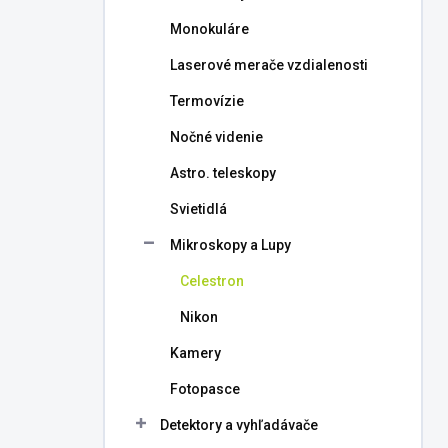
l
Monokuláre
Laserové merače vzdialenosti
Termovízie
Nočné videnie
Astro. teleskopy
Svietidlá
Mikroskopy a Lupy
Celestron
Nikon
Kamery
Fotopasce
Detektory a vyhľadávače