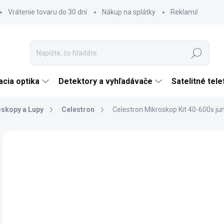
Vrátenie tovaru do 30 dní
Nákup na splátky
Reklamácia tova
Hľadať
cia optika
Detektory a vyhľadávače
Satelitné tel
skopy a Lupy
Celestron
Celestron Mikroskop Kit 40-600x j
Neohodnotené
Podrobnosti hodnotenia
ZNAČKA:
CELES
€
€79
Jedn
SK
cena
MÔŽ
DO: