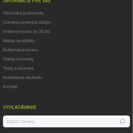
i
INFORMÁCIE PRE VÁS
e
Obchodné podmienky
Ochrana osobných údajov
Vrátenie tovaru do 30 dní
Nákup na splátky
Reklamácia tovaru
Články a novinky
Testy a recenzie
Hodnotenie obchodu
Kontakt
VYHĽADÁVANIE
Hľadať