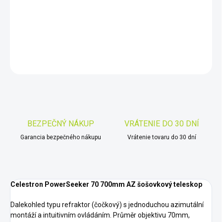
Celestron PowerSeeker 70 700mm AZ
DETAILNÉ INFORMÁCIE
OPÝTAŤ SA
STRÁŽIŤ
Uložiť
BEZPEČNÝ NÁKUP
VRÁTENIE DO 30 DNÍ
Garancia bezpečného nákupu
Vrátenie tovaru do 30 dní
Celestron PowerSeeker 70 700mm AZ šošovkový teleskop
Dalekohled typu refraktor (čočkový) s jednoduchou azimutální
montáží a intuitivním ovládáním. Průměr objektivu 70mm,