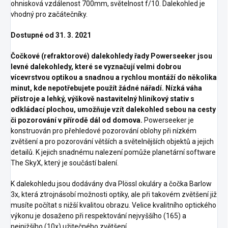
ohnisková vzdálenost 700mm, světelnost f/10. Dalekohled je
vhodný pro začátečníky.
Dostupné od 31. 3. 2021
Čočkové (refraktorové) dalekohledy řady Powerseeker jsou
levné dalekohledy, které se vyznačují velmi dobrou
vícevrstvou optikou a snadnou a rychlou montáží do několika
minut, kde nepotřebujete použít žádné nářadí. Nízká váha
přístroje a lehký, výškově nastavitelný hliníkový stativ s
odkládací plochou, umožňuje vzít dalekohled sebou na cesty
či pozorování v přírodě dál od domova.
Powerseeker je
konstruován pro přehledové pozorování oblohy při nízkém
zvětšení a pro pozorování větších a světelnějších objektů a jejich
detailů. K jejich snadnému nalezení pomůže planetární software
The SkyX, který je součástí balení.
K dalekohledu jsou dodávány dva Plössl okuláry a čočka Barlow
3x, která ztrojnásobí možnosti optiky, ale při takovém zvětšení již
musíte počítat s nižší kvalitou obrazu. Velice kvalitního optického
výkonu je dosaženo při respektování nejvyššího (165) a
nejnižšího (10x) užitečného zvětšení.