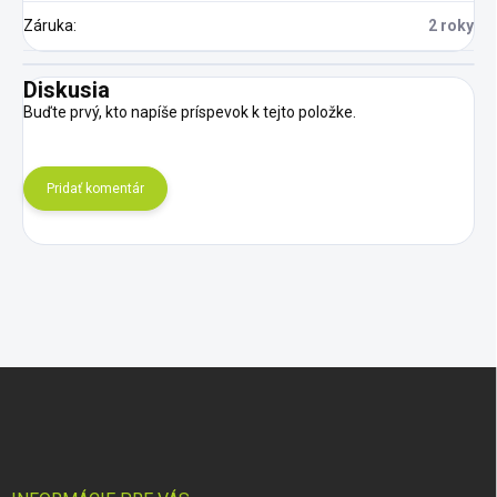
Záruka
:
2 roky
Diskusia
Buďte prvý, kto napíše príspevok k tejto položke.
Pridať komentár
Z
á
p
ä
t