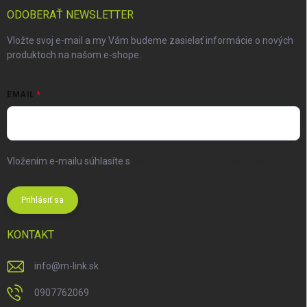
ODOBERAŤ NEWSLETTER
Vložte svoj e-mail a my Vám budeme zasielať informácie o nových
produktoch na našom e-shope.
EMAIL
Vložením e-mailu súhlasíte s
podmienkami ochrany osobných
údajov
Prihlásiť sa
KONTAKT
info
@
m-link.sk
0907762069